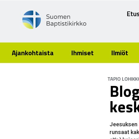
Etus
Ajankohtaista
Ihmiset
Ilmiöt
TAPIO LOHIKK
Blog
kes
Jeesuksen s
runsaat kak