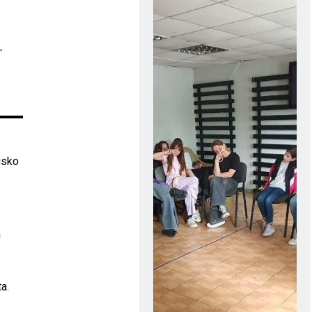
.
nusko
ä
a.