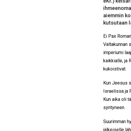
eKr.) keisa
ihmeenomain
aiemmin koe
kutsutaan l
Ei Pax Romana
Valtakunnan si
imperiumi laa
kaikkialle, j
kukoistivat.
Kun Jeesus s
Israelissa ja
Kun aika oli t
syntyneen.
Suurimman hy
jälkeiselle l