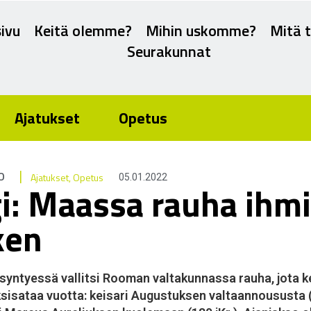
ivu
Keitä olemme?
Mihin uskomme?
Mitä 
Seurakunnat
Ajatukset
Opetus
|
O
Ajatukset
,
Opetus
05.01.2022
i: Maassa rauha ihm
ken
yntyessä vallitsi Rooman valtakunnassa rauha, jota k
sisataa vuotta: keisari Augustuksen valtaannoususta 