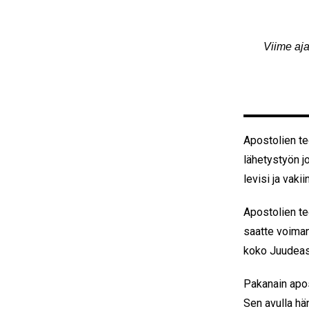
Viime aja
Apostolien te
lähetystyön jo
levisi ja vak
Apostolien te
saatte voiman
koko Juudeass
Pakanain apos
Sen avulla hä