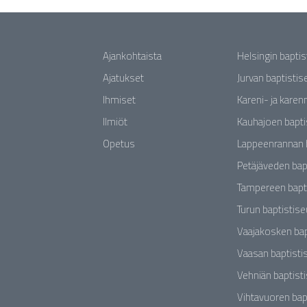
Ajankohtaista
Helsingin bapti
Ajatukset
Jurvan baptisti
Ihmiset
Kareni- ja karen
Ilmiöt
Kauhajoen bapti
Opetus
Lappeenrannan 
Petäjäveden bap
Tampereen bapt
Turun baptistis
Vaajakosken bap
Vaasan baptisti
Vehniän baptist
Vihtavuoren bap