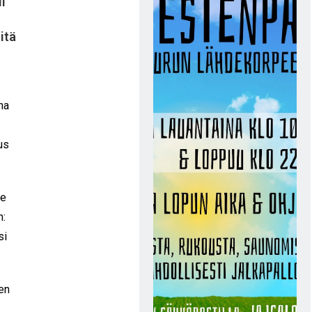
li
itä
ana
us
ne
n:
si
en