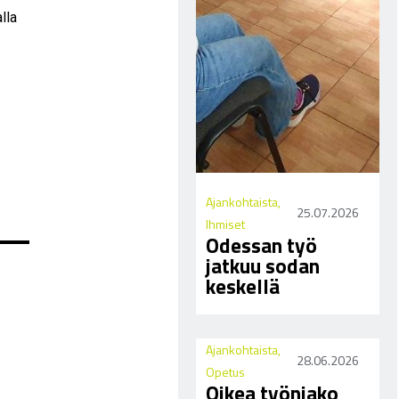
lla
Ajankohtaista
,
25.07.2026
Ihmiset
Odessan työ
jatkuu sodan
keskellä
Ajankohtaista
,
28.06.2026
Opetus
Oikea työnjako