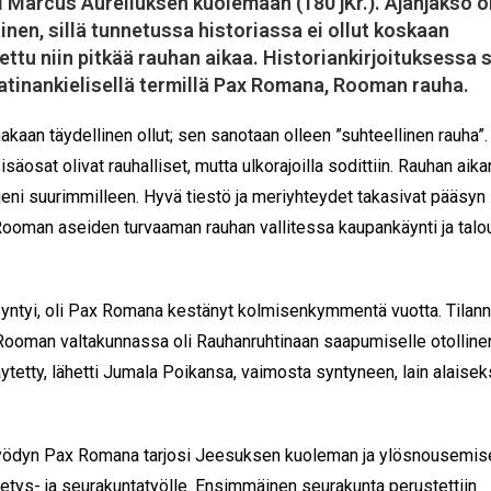
ri Marcus Aureliuksen kuolemaan (180 jKr.). Ajanjakso o
en, sillä tunnetussa historiassa ei ollut koskaan
ttu niin pitkää rauhan aikaa. Historiankirjoituksessa s
atinankielisellä termillä Pax Romana, Rooman rauha.
kaan täydellinen ollut; sen sanotaan olleen ”suhteellinen rauha”.
säosat olivat rauhalliset, mutta ulkorajoilla sodittiin. Rauhan aik
jeni suurimmilleen. Hyvä tiestö ja meriyhteydet takasivat pääsyn
a Rooman aseiden turvaaman rauhan vallitessa kaupankäynti ja talo
yntyi, oli Pax Romana kestänyt kolmisenkymmentä vuotta. Tilan
 Rooman valtakunnassa oli Rauhanruhtinaan saapumiselle otolline
äytetty, lähetti Jumala Poikansa, vaimosta syntyneen, lain alaisek
ödyn Pax Romana tarjosi Jeesuksen kuoleman ja ylösnousemis
ähetys- ja seurakuntatyölle. Ensimmäinen seurakunta perustettiin