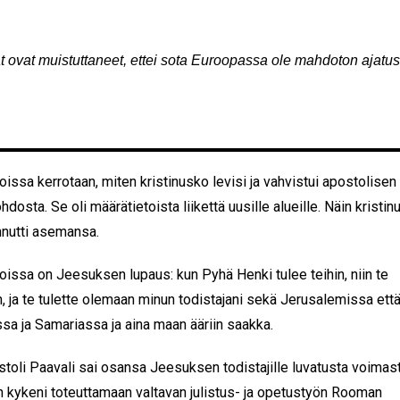
t ovat muistuttaneet, ettei sota Euroopassa ole mahdoton ajatus
oissa kerrotaan, miten kristinusko levisi ja vahvistui apostolisen
hdosta. Se oli määrätietoista liikettä uusille alueille. Näin kristi
iinnutti asemansa.
oissa on Jeesuksen lupaus: kun Pyhä Henki tulee teihin, niin te
, ja te tulette olemaan minun todistajani sekä Jerusalemissa ett
a ja Samariassa ja aina maan ääriin saakka.
toli Paavali sai osansa Jeesuksen todistajille luvatusta voimast
n kykeni toteuttamaan valtavan julistus- ja opetustyön Rooman