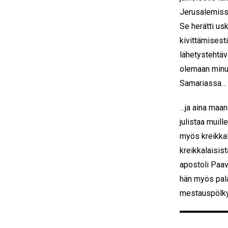
Jerusalemiss
Se herätti us
kivittämisest
lähetystehtäv
olemaan minu
Samariassa
…ja aina maan 
julistaa muill
myös kreikkala
kreikkalaisist
apostoli Paav
hän myös pala
mestauspölky