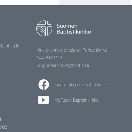
aptisti.fi
Kirkkokunnan johtaja Jari Portaankorva
044 388 1113
jari.portaankorva@baptisti.fi
facebook.com/baptistikirkko
YouTube / Baptistikirkko
t
0 82