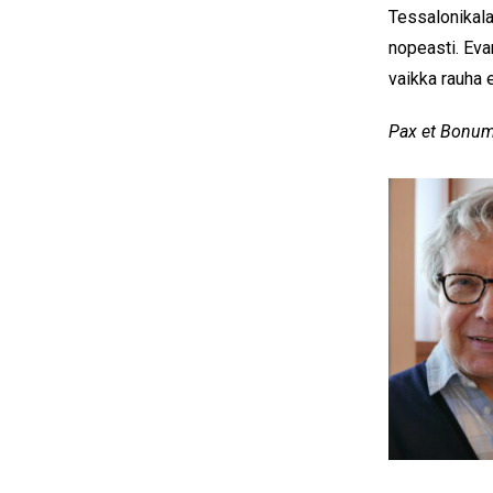
Tessalonikala
nopeasti. Evan
vaikka rauha e
Pax et Bonum