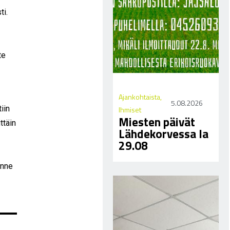
ti.
te
Ajankohtaista
,
5.08.2026
iin
Ihmiset
Miesten päivät
ttäin
Lähdekorvessa la
29.08
inne