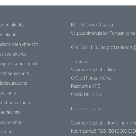
stiseurakunta
KY-lehti (Kodin Ystävä)
Vt. päätoimittaja Jari Portaankorva
seurakunta
nibaptistien yhteisöt
044 388 1113 / jari.portaankorva@b
stiseurakunta
Toimisto:
baptistiseurakunnat
Suomen Baptistikirkko
tistiseurakunta
C/O Jari Portaankorva
istiseurakunta
Rastilantie 17 E
eurakunta
00980 HELSINKI
tistiseurakunta
Laskutusosoite
seurakunta
iseurakunta
Suomen Baptistikirkon tilinumero
Kotimaan työ FI96 1581 3000 038
tistisrk