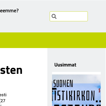
teemme?
isten
Uusimmat
esti
(27