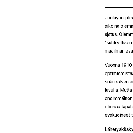
Jouluyön juli
aikoina olemm
ajatus. Olem
”suhteellisen
maailman eva
Vuonna 1910 p
optimismista
sukupolven a
luvulla. Mutta
ensimmäinen m
oloissa tapaht
evakuoineet t
Lähetyskäskyn