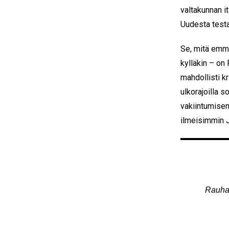
valtakunnan i
Uudesta testa
Se, mitä emme
kylläkin – on
mahdollisti k
ulkorajoilla s
vakiintumisen
ilmeisimmin J
Rauhan