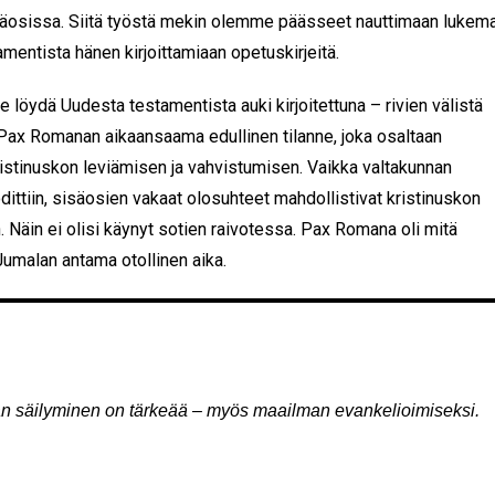
täosissa. Siitä työstä mekin olemme päässeet nauttimaan lukema
mentista hänen kirjoittamiaan opetuskirjeitä.
 löydä Uudesta testamentista auki kirjoitettuna – rivien välistä
 Pax Romanan aikaansaama edullinen tilanne, joka osaltaan
ristinuskon leviämisen ja vahvistumisen. Vaikka valtakunnan
odittiin, sisäosien vakaat olosuhteet mahdollistivat kristinuskon
. Näin ei olisi käynyt sotien raivotessa. Pax Romana oli mitä
umalan antama otollinen aika.
 säilyminen on tärkeää – myös maailman evankelioimiseksi.