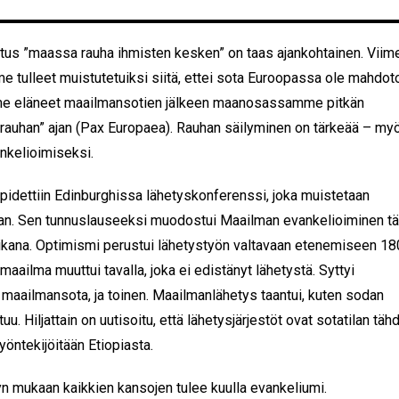
stus ”maassa rauha ihmisten kesken” on taas ajankohtainen. Viim
e tulleet muistutetuiksi siitä, ettei sota Euroopassa ole mahdot
me eläneet maailmansotien jälkeen maanosassamme pitkän
 rauhan” ajan (Pax Europaea). Rauhan säilyminen on tärkeää – my
nkelioimiseksi.
idettiin Edinburghissa lähetyskonferenssi, joka muistetaan
an. Sen tunnuslauseeksi muodostui Maailman evankelioiminen t
ikana. Optimismi perustui lähetystyön valtavaan etenemiseen 18
 maailma muuttui tavalla, joka ei edistänyt lähetystä. Syttyi
aailmansota, ja toinen. Maailmanlähetys taantui, kuten sodan
uu. Hiljattain on uutisoitu, että lähetysjärjestöt ovat sotatilan täh
yöntekijöitään Etiopiasta.
 mukaan kaikkien kansojen tulee kuulla evankeliumi.