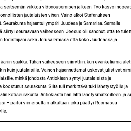
a seitsemän viikkoa ylösnousemisen jälkeen. Työ kasvoi nopeas
konnollisten juutalaisten vihan. Vaino alkoi Stefanuksen
ä. Seurakunta hajaantui ympäri Juudeaa ja Samariaa. Samalla
ä siirtyi seuraavaan vaiheeseen. Jeesus oli sanonut, että te tulet
n todistajiani sekä Jerusalemissa että koko Juudeassa ja
…
ääriin saakka. Tähän vaiheeseen siirryttiin, kun evankeliumia alett
ekin kuin juutalaisille. Vainon hajaannuttamat uskovat julistivat nimi
isille, minkä johdosta Antiokiaan syntyi juutalaisista ja
a koostunut seurakunta. Siitä tuli merkittävä tuki lähetystyölle ja
alin kotiseurakunta. Antiokiasta hän lähti lähetysmatkoilleen, ja s
si – paitsi viimeiseltä matkaltaan, joka päättyi Roomassa
lle.