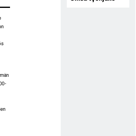
e
on
ös
ämän
00-
den