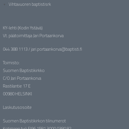
Vihtavuoren baptistisrk
KY-lehti (Kodin Ystävä)
Vt. päätoimittaja Jari Portaankorva
044 388 1113 / jari.portaankorva@baptisti.fi
Toimisto:
Suomen Baptistikirkko
C/O Jari Portaankorva
Rastilantie 17 E
00980 HELSINKI
Laskutusosoite
Suomen Baptistikirkon tilinumerot
Kotimaan työ FI96 1581 3000 0380 82