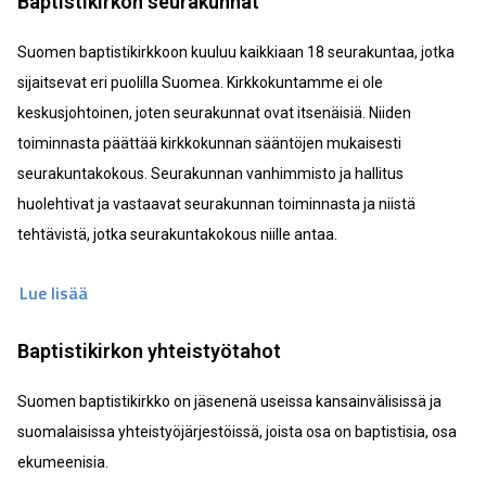
Baptistikirkon seurakunnat
Suomen baptistikirkkoon kuuluu kaikkiaan 18 seurakuntaa, jotka
sijaitsevat eri puolilla Suomea. Kirkkokuntamme ei ole
keskusjohtoinen, joten seurakunnat ovat itsenäisiä. Niiden
toiminnasta päättää kirkkokunnan sääntöjen mukaisesti
seurakuntakokous. Seurakunnan vanhimmisto ja hallitus
huolehtivat ja vastaavat seurakunnan toiminnasta ja niistä
tehtävistä, jotka seurakuntakokous niille antaa.
Lue lisää
Baptistikirkon yhteistyötahot
Suomen baptistikirkko on jäsenenä useissa kansainvälisissä ja
suomalaisissa yhteistyöjärjestöissä, joista osa on baptistisia, osa
ekumeenisia.