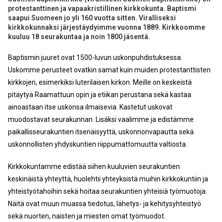
protestanttinen ja vapaakristillinen kirkkokunta. Baptismi
saapui Suomeen jo yli 160 vuotta sitten. Viralliseksi
kirkkokunnaksi järjestäydyimme vuonna 1889. Kirkkoomme
kuuluu 18 seurakuntaa ja noin 1800 jäsentä.
Baptismin juuret ovat 1500-luvun uskonpuhdistuksessa.
Uskomme perusteet ovatkin samat kuin muiden protestanttisten
kirkkojen, esimerkiksi luterilaisen kirkon. Meille on keskeistä
pitäytyä Raamattuun opin ja etiikan perustana sekä kastaa
ainoastaan itse uskonsa ilmaisevia. Kastetut uskovat
muodostavat seurakunnan. Lisäksi vaalimme ja edistämme
paikallisseurakuntien itsenäisyyttä, uskonnonvapautta sekä
uskonnollisten yhdyskuntien riippumattomuutta valtiosta.
Kirkkokuntamme edistää siihen kuuluvien seurakuntien
keskinäistä yhteyttä, huolehtii yhteyksistä muihin kirkkokuntiin ja
yhteistyötahoihin sekä hoitaa seurakuntien yhteisiä työmuotoja.
Näitä ovat muun muassa tiedotus, lähetys- ja kehitysyhteistyö
sekä nuorten, naisten ja miesten omat työmuodot.