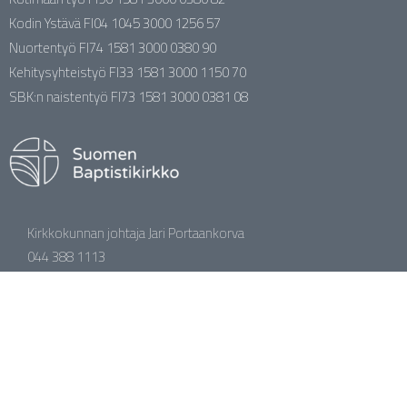
Kodin Ystävä FI04 1045 3000 1256 57
Nuortentyö FI74 1581 3000 0380 90
Kehitysyhteistyö FI33 1581 3000 1150 70
SBK:n naistentyö FI73 1581 3000 0381 08
Kirkkokunnan johtaja Jari Portaankorva
044 388 1113
jari.portaankorva@baptisti.fi
facebook.com/baptistikirkko
YouTube / Baptistikirkko