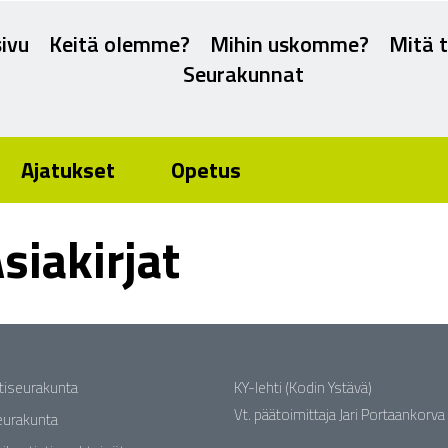
ivu
Keitä olemme?
Mihin uskomme?
Mitä 
Seurakunnat
Ajatukset
Opetus
siakirjat
stiseurakunta
KY-lehti (Kodin Ystävä)
Vt. päätoimittaja Jari Portaankorva
seurakunta