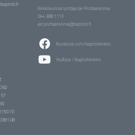
aptisti.fi
Kirkkokunnan johtaja Jari Portaankorva
044 388 1113
jari.portaankorva@baptisti.fi
facebook.com/baptistikirkko
YouTube / Baptistikirkko
t
0 82
 57
 90
 1150 70
 0381 08