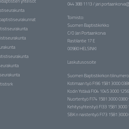
nibaptistien yhteisöt
044 388 1113 / jari.portaankorva@b
stiseurakunta
Toimisto:
baptistiseurakunnat
Suomen Baptistikirkko
tistiseurakunta
C/O Jari Portaankorva
istiseurakunta
Rastilantie 17 E
eurakunta
00980 HELSINKI
tistiseurakunta
Laskutusosoite
seurakunta
iseurakunta
Suomen Baptistikirkon tilinumero
Kotimaan työ FI96 1581 3000 038
tistisrk
Kodin Ystävä FI04 1045 3000 1256
Nuortentyö FI74 1581 3000 0380
Kehitysyhteistyö FI33 1581 3000
SBK:n naistentyö FI73 1581 3000