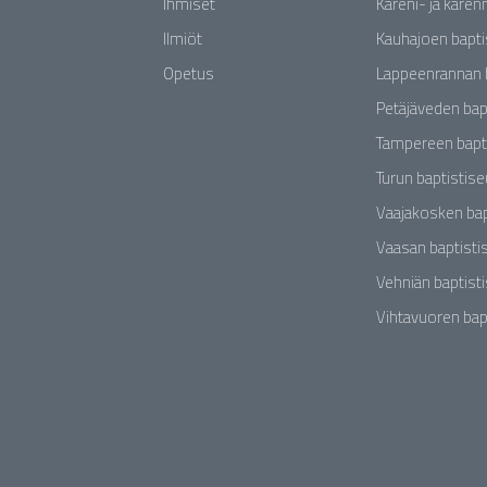
Ihmiset
Kareni- ja karen
Ilmiöt
Kauhajoen bapti
Opetus
Lappeenrannan 
Petäjäveden bap
Tampereen bapt
Turun baptistis
Vaajakosken bap
Vaasan baptisti
Vehniän baptist
Vihtavuoren bap