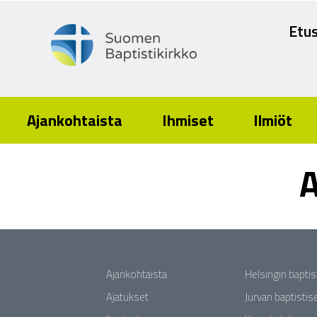
Etus
Ajankohtaista
Ihmiset
Ilmiöt
A
Ajankohtaista
Helsingin bapti
Ajatukset
Jurvan baptisti