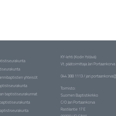
KY-lehti (Kodin Ystävä)
ptistiseurakunta
Vt. päätoimittaja Jari Portaankorva
stiseurakunta
044 388 1113 / jari.portaankorva@b
rennibaptistien yhteisöt
ptistiseurakunta
Toimisto:
an baptistiseurakunnat
Suomen Baptistikirkko
baptistiseurakunta
C/O Jari Portaankorva
Rastilantie 17 E
aptistiseurakunta