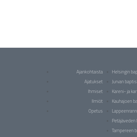
Ajankohtaista
Helsingin ba
Ajatukset
Jurvan bapti
Ihmiset
Kareni- ja ka
Ilmiöt
Kauhajoen ba
Opetus
Lappeenrann
Petäjäveden 
Tampereen b