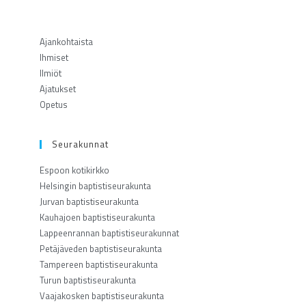
Ajankohtaista
Ihmiset
Ilmiöt
Ajatukset
Opetus
Seurakunnat
Espoon kotikirkko
Helsingin baptistiseurakunta
Jurvan baptistiseurakunta
Kauhajoen baptistiseurakunta
Lappeenrannan baptistiseurakunnat
Petäjäveden baptistiseurakunta
Tampereen baptistiseurakunta
Turun baptistiseurakunta
Vaajakosken baptistiseurakunta