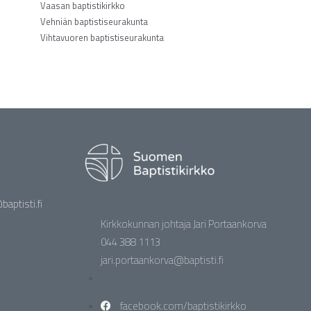
Vaasan baptistikirkko
Vehniän baptistiseurakunta
Vihtavuoren baptistiseurakunta
aptisti.fi
Kirkkokunnan johtaja Jari Portaankorva
044 388 1113
jari.portaankorva@baptisti.fi
facebook.com/baptistikirkko