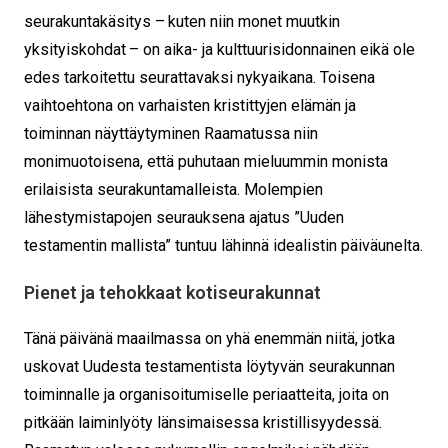
seurakuntakäsitys – kuten niin monet muutkin
yksityiskohdat – on aika- ja kulttuurisidonnainen eikä ole
edes tarkoitettu seurattavaksi nykyaikana. Toisena
vaihtoehtona on varhaisten kristittyjen elämän ja
toiminnan näyttäytyminen Raamatussa niin
monimuotoisena, että puhutaan mieluummin monista
erilaisista seurakuntamalleista. Molempien
lähestymistapojen seurauksena ajatus ”Uuden
testamentin mallista” tuntuu lähinnä idealistin päiväunelta.
Pienet ja tehokkaat kotiseurakunnat
Tänä päivänä maailmassa on yhä enemmän niitä, jotka
uskovat Uudesta testamentista löytyvän seurakunnan
toiminnalle ja organisoitumiselle periaatteita, joita on
pitkään laiminlyöty länsimaisessa kristillisyydessä.