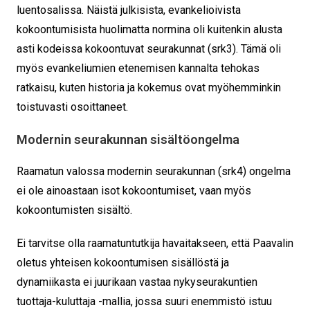
luentosalissa. Näistä julkisista, evankelioivista
kokoontumisista huolimatta normina oli kuitenkin alusta
asti kodeissa kokoontuvat seurakunnat (srk3). Tämä oli
myös evankeliumien etenemisen kannalta tehokas
ratkaisu, kuten historia ja kokemus ovat myöhemminkin
toistuvasti osoittaneet.
Modernin seurakunnan sisältöongelma
Raamatun valossa modernin seurakunnan (srk4) ongelma
ei ole ainoastaan isot kokoontumiset, vaan myös
kokoontumisten sisältö.
Ei tarvitse olla raamatuntutkija havaitakseen, että Paavalin
oletus yhteisen kokoontumisen sisällöstä ja
dynamiikasta ei juurikaan vastaa nykyseurakuntien
tuottaja-kuluttaja -mallia, jossa suuri enemmistö istuu