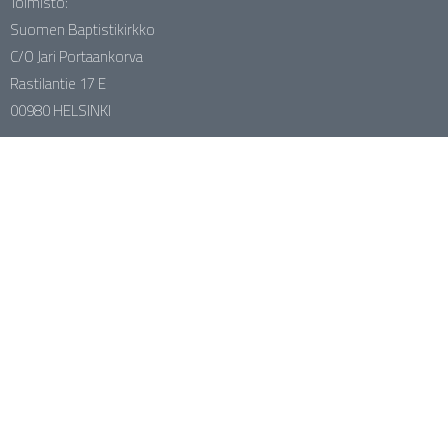
Toimisto:
Suomen Baptistikirkko
C/O Jari Portaankorva
Rastilantie 17 E
00980 HELSINKI
Laskutusosoite
Suomen Baptistikirkon tilinumerot
Kotimaan työ FI96 1581 3000 0380 82
Kodin Ystävä FI04 1045 3000 1256 57
Nuortentyö FI74 1581 3000 0380 90
Kehitysyhteistyö FI33 1581 3000 1150 70
SBK:n naistentyö FI73 1581 3000 0381 08