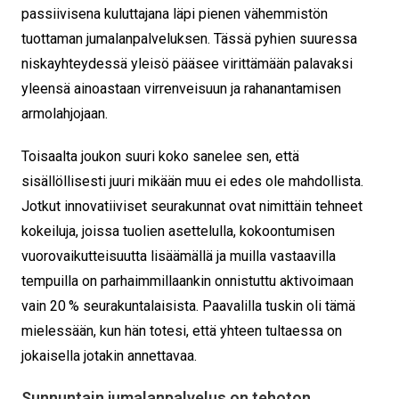
passiivisena kuluttajana läpi pienen vähemmistön
tuottaman jumalanpalveluksen. Tässä pyhien suuressa
niskayhteydessä yleisö pääsee virittämään palavaksi
yleensä ainoastaan virrenveisuun ja rahanantamisen
armolahjojaan.
Toisaalta joukon suuri koko sanelee sen, että
sisällöllisesti juuri mikään muu ei edes ole mahdollista.
Jotkut innovatiiviset seurakunnat ovat nimittäin tehneet
kokeiluja, joissa tuolien asettelulla, kokoontumisen
vuorovaikutteisuutta lisäämällä ja muilla vastaavilla
tempuilla on parhaimmillaankin onnistuttu aktivoimaan
vain 20 % seurakuntalaisista. Paavalilla tuskin oli tämä
mielessään, kun hän totesi, että yhteen tultaessa on
jokaisella jotakin annettavaa.
Sunnuntain jumalanpalvelus on tehoton