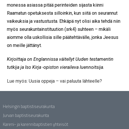
monessa asiassa pitää perinteiden sijasta kiinni
Raamatun opetuksesta silloinkin, kun siitä on seurannut
vaikeuksia ja vastustusta. Ehkäpä nyt olisi aika tehdä niin
myös seurakuntainstituution (srk4) suhteen – mikäli
aiomme olla uskollisia sille päätehtävälle, jonka Jeesus
on meille jättänyt.
Kirjoittaja on Englannissa väitellyt Uuden testamentin
tutkija ja Iso Kirja -opiston vieraileva luennoitsija.
Lue myös: Uusia oppeja – vai paluuta lähteelle?
Helsingin baptistiseurakunta
Jurvan baptistiseurakunta
Kareni- ja karennibaptistien yhteisöt