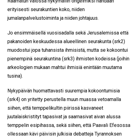
Raamatun valossa nykymallin ongelmiksi nähdään
erityisesti seurakuntien koko, niiden
jumalanpalvelustoiminta ja niiden johtajuus.
Jo ensimmäisellä vuosisadalla sekä Jerusalemissa että
pakanoiden keskuudessa alueellinen seurakunta (srk2)
muodostui jopa tuhansista ihmisistä, mutta se kokoontui
pienempinä seurakuntina (srk3) ihmisten kodeissa (joihin
arkeologien mukaan mahtui ihmisiä enintään muutama
tusina).
Nykypäivän huomattavasti suurempia kokoontumisia
(srk4) on yritetty perustella muun muassa vetoamalla
siihen, että temppelikultin piirissä kasvaneet
juutalaiskristityt tapasivat ja saarnasivat aivan alussa
temppelin esipihassa, sekä siihen, että Paavali Efesossa
ollessaan kävi päivisin julkisia debatteja Tyrannoksen