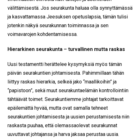
välittämisestä. Jos seurakunta haluaa olla synnyttämässä
ja kasvattamassa Jeesuksen opetuslapsia, tämän tulisi
jotenkin näkyä seurakunnan toiminnassa ja sen
voimavarojen kohdentamisessa.
Hierarkinen seurakunta – turvallinen mutta raskas
Uusi testamentti herättelee kysymyksiä myös tämän
päivän seurakuntien johtamisesta. Pahimmillaan tähän
liittyy raskas hierarkia, selkeä jako “maallikoihin” ja
“papistoon”, sekä muut seurakuntaelämän kontrollointiin
tähtäävät toimet. Seurakuntiemme johtajat tarkoittavat
epäilemättä hyvää, mutta ovat samalla tehneet
seurakuntien johtamisesta ja uusien perustamisesta niin
raskasta puuhaa, että olemassaolevat seurakunnat
uuvuttavat johtajansa ja harva jaksaa perustaa uusia.