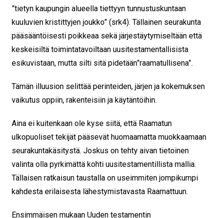
”tietyn kaupungin alueella tiettyyn tunnustuskuntaan
kuuluvien kristittyjen joukko” (srk4). Tällainen seurakunta
pääsääntöisesti poikkeaa sekä järjestäytymiseltään että
keskeisiltä toimintatavoiltaan uusitestamentallisista
esikuvistaan, mutta silti sitä pidetään”raamatullisena”.
Tämän illuusion selittää perinteiden, järjen ja kokemuksen
vaikutus oppiin, rakenteisiin ja käytäntöihin.
Aina ei kuitenkaan ole kyse siitä, että Raamatun
ulkopuoliset tekijät pääsevät huomaamatta muokkaamaan
seurakunta­käsitystä. Joskus on tehty aivan tietoinen
valinta olla pyrkimättä kohti uusitestamentillista mallia.
Tällaisen ratkaisun taustalla on useimmiten jompikumpi
kahdesta erilaisesta lähestymistavasta Raamattuun.
Ensimmäisen mukaan Uuden testamentin