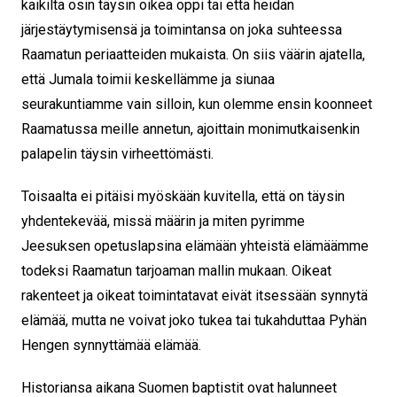
kaikilta osin täysin oikea oppi tai että heidän
järjestäytymisensä ja toimintansa on joka suhteessa
Raamatun periaatteiden mukaista. On siis väärin ajatella,
että Jumala toimii keskellämme ja siunaa
seurakuntiamme vain silloin, kun olemme ensin koonneet
Raamatussa meille annetun, ajoittain monimutkaisenkin
palapelin täysin virheettömästi.
Toisaalta ei pitäisi myöskään kuvitella, että on täysin
yhdentekevää, missä määrin ja miten pyrimme
Jeesuksen opetuslapsina elämään yhteistä elämäämme
todeksi Raamatun tarjoaman mallin mukaan. Oikeat
rakenteet ja oikeat toimintatavat eivät itsessään synnytä
elämää, mutta ne voivat joko tukea tai tukahduttaa Pyhän
Hengen synnyttämää elämää.
Historiansa aikana Suomen baptistit ovat halunneet