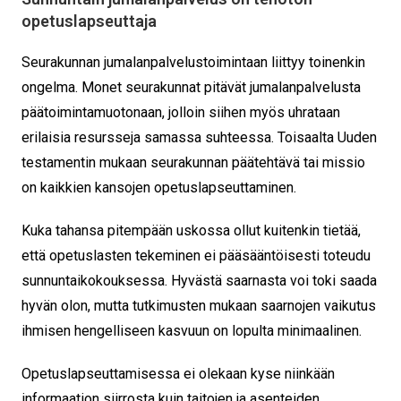
opetuslapseuttaja
Seurakunnan jumalanpalvelustoimintaan liittyy toinenkin
ongelma. Monet seurakunnat pitävät jumalanpalvelusta
päätoimintamuotonaan, jolloin siihen myös uhrataan
erilaisia resursseja samassa suhteessa. Toisaalta Uuden
testamentin mukaan seurakunnan päätehtävä tai missio
on kaikkien kansojen opetuslapseuttaminen.
Kuka tahansa pitempään uskossa ollut kuitenkin tietää,
että opetuslasten tekeminen ei pääsääntöisesti toteudu
sunnuntaikokouksessa. Hyvästä saarnasta voi toki saada
hyvän olon, mutta tutkimusten mukaan saarnojen vaikutus
ihmisen hengelliseen kasvuun on lopulta minimaalinen.
Opetuslapseuttamisessa ei olekaan kyse niinkään
informaation siirrosta kuin taitojen ja asenteiden