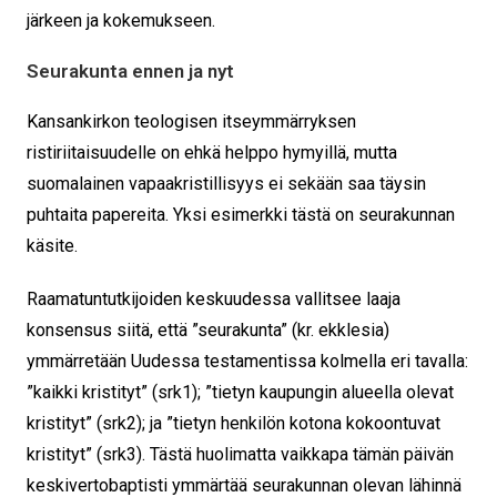
järkeen ja kokemukseen.
Seurakunta ennen ja nyt
Kansankirkon teologisen itseymmärryksen
ristiriitaisuudelle on ehkä helppo hymyillä, mutta
suomalainen vapaakristillisyys ei sekään saa täysin
puhtaita papereita. Yksi esimerkki tästä on seurakunnan
käsite.
Raamatuntutkijoiden keskuudessa vallitsee laaja
konsensus siitä, että ”seurakunta” (kr. ekklesia)
ymmärretään Uudessa testamentissa kolmella eri tavalla:
”kaikki kristityt” (srk1); ”tietyn kaupungin alueella olevat
kristityt” (srk2); ja ”tietyn henkilön kotona kokoontuvat
kristityt” (srk3). Tästä huolimatta vaikkapa tämän päivän
keskivertobaptisti ymmärtää seurakunnan olevan lähinnä