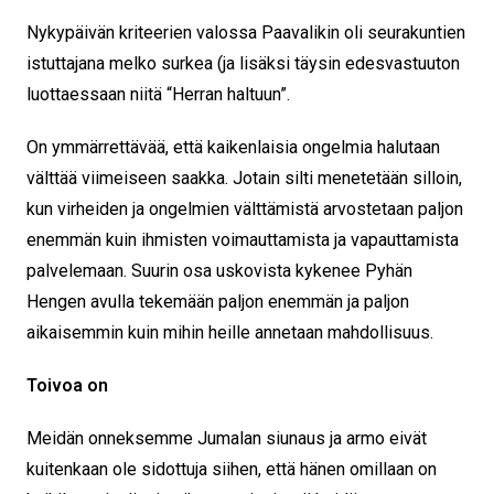
Nykypäivän kriteerien valossa Paavalikin oli seurakuntien
istuttajana melko surkea (ja lisäksi täysin edesvastuuton
luottaessaan niitä “Herran haltuun”.
On ymmärrettävää, että kaikenlaisia ongelmia halutaan
välttää viimeiseen saakka. Jotain silti menetetään silloin,
kun virheiden ja ongelmien välttämistä arvostetaan paljon
enemmän kuin ihmisten voimauttamista ja vapauttamista
palvelemaan. Suurin osa uskovista kykenee Pyhän
Hengen avulla tekemään paljon enemmän ja paljon
aikaisemmin kuin mihin heille annetaan mahdollisuus.
Toivoa on
Meidän onneksemme Jumalan siunaus ja armo eivät
kuitenkaan ole sidottuja siihen, että hänen omillaan on