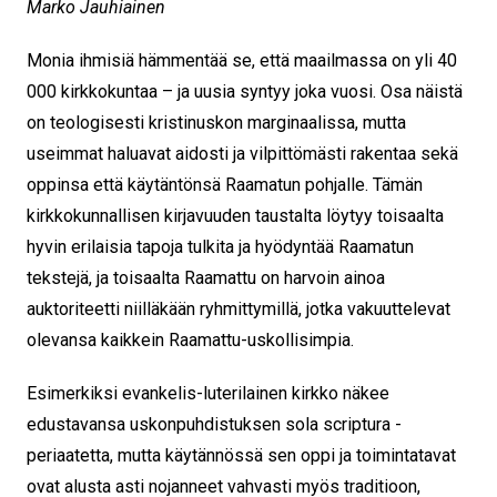
Marko Jauhiainen
Monia ihmisiä hämmentää se, että maailmassa on yli 40
000 kirkkokuntaa – ja uusia syntyy joka vuosi. Osa näistä
on teologisesti kristin­uskon marginaalissa, mutta
useimmat haluavat aidosti ja vilpittömästi rakentaa sekä
oppinsa että käytäntönsä Raamatun pohjalle. Tämän
kirkkokunnallisen kirjavuuden taustalta löytyy toisaalta
hyvin erilaisia tapoja tulkita ja hyödyntää Raamatun
tekstejä, ja toisaalta Raamattu on harvoin ainoa
auktoriteetti niilläkään ryhmittymillä, jotka vakuuttelevat
olevansa kaikkein Raamattu-uskollisimpia.
Esimerkiksi evankelis-luterilainen kirkko näkee
edustavansa uskonpuhdistuksen sola scriptura -
periaatetta, mutta käytännössä sen oppi ja toimintatavat
ovat alusta asti nojanneet vahvasti myös traditioon,