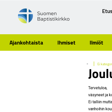
Etus
Ajankohtaista
Ihmiset
Ilmiöt
|
-
Ei katego
Joul
Tervetuloa,
väsyneet ja ko
Ei talliin mutt
vanhoihin koul