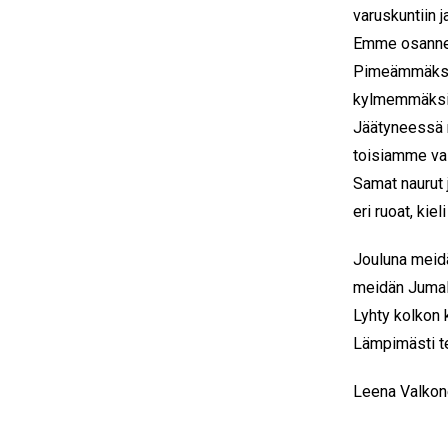
varuskuntiin j
Emme osannee
Pimeämmäksi 
kylmemmäksi 
Jäätyneessä
toisiamme va
Samat naurut j
eri ruoat, kieli
Jouluna meidä
meidän Jumal
Lyhty kolkon 
Lämpimästi te
Leena Valko