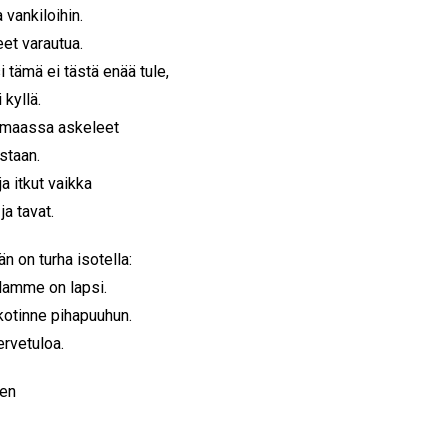
a vankiloihin.
t varautua.
tämä ei tästä enää tule,
kyllä.
 maassa askeleet
staan.
a itkut vaikka
 ja tavat.
n on turha isotella:
amme on lapsi.
kotinne pihapuuhun.
rvetuloa.
nen