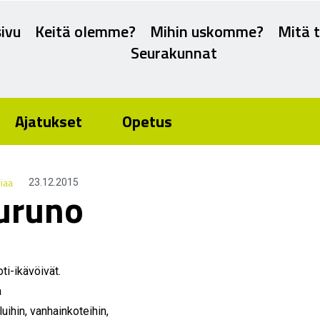
ivu
Keitä olemme?
Mihin uskomme?
Mitä 
Seurakunnat
Ajatukset
Opetus
riaa
23.12.2015
uruno
ti-ikävöivät.
a
uihin, vanhainkoteihin,