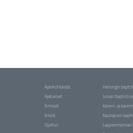
Ajankohtaista
Helsingin bapti
Ajatukset
Jurvan baptisti
Ihmiset
Kareni- ja karen
Ilmiöt
Kauhajoen bapti
Opetus
Lappeenrannan 