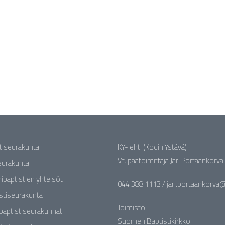
stiseurakunta
KY-lehti (Kodin Ystävä)
Vt. päätoimittaja Jari Portaankorva
seurakunta
nibaptistien yhteisöt
044 388 1113 / jari.portaankorva@b
stiseurakunta
Toimisto:
baptistiseurakunnat
Suomen Baptistikirkko