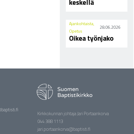
keskellä
Ajankohtaista
,
28.06.2026
Opetus
Oikea työnjako
aptisti.fi
Kirkkokunnan johtaja Jari Portaankorva
044 388 1113
jari.portaankorva@baptisti.fi