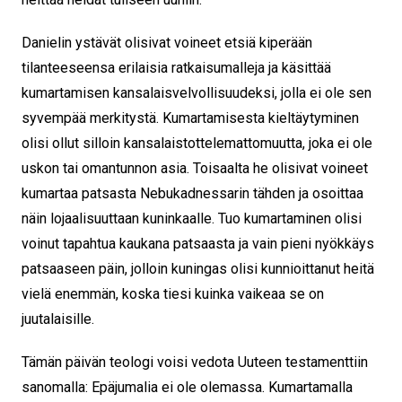
Danielin ystävät olisivat voineet etsiä kiperään
tilanteeseensa erilaisia ratkaisumalleja ja käsittää
kumartamisen kansalaisvelvollisuudeksi, jolla ei ole sen
syvempää merkitystä. Kumartamisesta kieltäytyminen
olisi ollut silloin kansalaistottelemattomuutta, joka ei ole
uskon tai omantunnon asia. Toisaalta he olisivat voineet
kumartaa patsasta Nebukadnessarin tähden ja osoittaa
näin lojaalisuuttaan kuninkaalle. Tuo kumartaminen olisi
voinut tapahtua kaukana patsaasta ja vain pieni nyökkäys
patsaaseen päin, jolloin kuningas olisi kunnioittanut heitä
vielä enemmän, koska tiesi kuinka vaikeaa se on
juutalaisille.
Tämän päivän teologi voisi vedota Uuteen testamenttiin
sanomalla: Epäjumalia ei ole olemassa. Kumartamalla