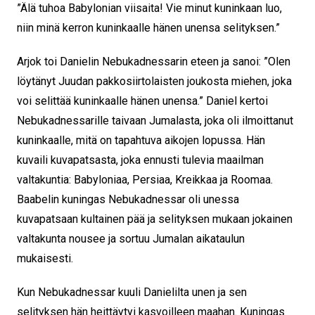
”Älä tuhoa Babylonian viisaita! Vie minut kuninkaan luo,
niin minä kerron kuninkaalle hänen unensa selityksen.”
Arjok toi Danielin Nebukadnessarin eteen ja sanoi: ”Olen
löytänyt Juudan pakkosiirtolaisten joukosta miehen, joka
voi selittää kuninkaalle hänen unensa.” Daniel kertoi
Nebukadnessarille taivaan Jumalasta, joka oli ilmoittanut
kuninkaalle, mitä on tapahtuva aikojen lopussa. Hän
kuvaili kuvapatsasta, joka ennusti tulevia maailman
valtakuntia: Babyloniaa, Persiaa, Kreikkaa ja Roomaa.
Baabelin kuningas Nebukadnessar oli unessa
kuvapatsaan kultainen pää ja selityksen mukaan jokainen
valtakunta nousee ja sortuu Jumalan aikataulun
mukaisesti.
Kun Nebukadnessar kuuli Danielilta unen ja sen
selityksen hän heittäytyi kasvoilleen maahan. Kuningas