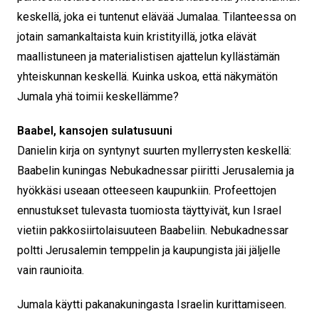
keskellä, joka ei tuntenut elävää Jumalaa. Tilanteessa on
jotain samankaltaista kuin kristityillä, jotka elävät
maallistuneen ja materialistisen ajattelun kyllästämän
yhteiskunnan keskellä. Kuinka uskoa, että näkymätön
Jumala yhä toimii keskellämme?
Baabel, kansojen sulatusuuni
Danielin kirja on syntynyt suurten myllerrysten keskellä:
Baabelin kuningas Nebukadnessar piiritti Jerusalemia ja
hyökkäsi useaan otteeseen kaupunkiin. Profeettojen
ennustukset tulevasta tuomiosta täyttyivät, kun Israel
vietiin pakkosiirtolaisuuteen Baabeliin. Nebukadnessar
poltti Jerusalemin temppelin ja kaupungista jäi jäljelle
vain raunioita.
Jumala käytti pakanakuningasta Israelin kurittamiseen.