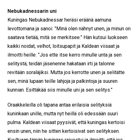
Nebukadnessarin uni
Kuningas Nebukadnessar heräsi eräänä aamuna
levottomana ja sanoi: ”Minä olen nähnyt unen, ja minun on
saatava tietää, mitä se merkitsee.” Hän kutsui luokseen
kaikki noidat, velhot, loitsupapit ja Kaldean viisaat ja
ilmoitti heille: ”Jos ette itse kerro minulle unta ja sen
selitystä, teidän jäsenenne hakataan irti ja talonne
revitään soraläjiksi. Mutta jos kerrotte unen ja selitätte
sen, minä lupaan teille lahjoja ja palkintoja ja suuren
kunnian. Esittäkää siis minulle uni ja sen selitys.”
Oraakkeleilla oli tapana antaa erilaisia selityksiä
kuninkaan unille, mutta nyt heillä oli edessään suuri
pulma. Kaldean viisaat pyysivät, että kuningas kertoisi
ensin unen, niin he sitten kertoisivat sen selityksen.
Kuultuaan tämän kuningas raivostui ja ilmoitti, että jos