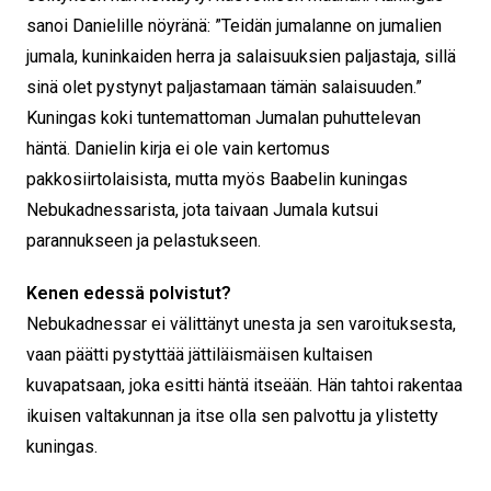
sanoi Danielille nöyränä: ”Teidän jumalanne on jumalien
jumala, kuninkaiden herra ja salaisuuksien paljastaja, sillä
sinä olet pystynyt paljastamaan tämän salaisuuden.”
Kuningas koki tuntemattoman Jumalan puhuttelevan
häntä. Danielin kirja ei ole vain kertomus
pakkosiirtolaisista, mutta myös Baabelin kuningas
Nebukadnessarista, jota taivaan Jumala kutsui
parannukseen ja pelastukseen.
Kenen edessä polvistut?
Nebukadnessar ei välittänyt unesta ja sen varoituksesta,
vaan päätti pystyttää jättiläismäisen kultaisen
kuvapatsaan, joka esitti häntä itseään. Hän tahtoi rakentaa
ikuisen valtakunnan ja itse olla sen palvottu ja ylistetty
kuningas.