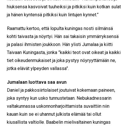
hiuksensa kasvoivat tuuheiksi ja pitkiksi kuin kotkan sulat
ja hänen kyntensä pitkiksi kuin lintujen kynnet.”
Raamattu kertoo, että lopulta kuningas nosti silmänsä
kohti taivasta ja nöyrtyi. Hän sai takaisin ymmärryksensä
ja palasi ihmisten joukkoon. Hän ylisti Jumalaa ja kiitti
Taivaan Kuningasta, jonka ”kaikki teot ovat oikeat ja kaikki
tiet oikeudenmukaiset ja joka pystyy nöyryyttämään ne,
jotka elävät ylpeyden vallassa”.
Jumalaan luottava saa avun
Daniel ja pakkosiirtolaiset joutuivat kokemaan paineen,
joka syntyy kun usko tunnustetaan. Nebukadnessarin
valtakunnassa uskonnonharjoittamista suvaittiin niin
kauan kuin se ei uhannut julkista elämää tai ollut
kiusallista valtiolle. Baabelin mielivaltainen kuningas