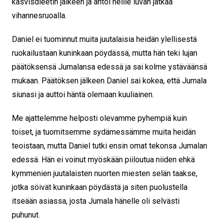
kasvisdieetin jälkeen ja antoi heille luvan jatkaa
vihannesruoalla.
Daniel ei tuominnut muita juutalaisia heidän ylellisestä
ruokailustaan kuninkaan pöydässä, mutta hän teki lujan
päätöksensä Jumalansa edessä ja sai kolme ystäväänsä
mukaan. Päätöksen jälkeen Daniel sai kokea, että Jumala
siunasi ja auttoi häntä olemaan kuuliainen.
Me ajattelemme helposti olevamme pyhempiä kuin
toiset, ja tuomitsemme sydämessämme muita heidän
teoistaan, mutta Daniel tutki ensin omat tekonsa Jumalan
edessä. Hän ei voinut myöskään piiloutua niiden ehkä
kymmenien juutalaisten nuorten miesten selän taakse,
jotka söivät kuninkaan pöydästä ja siten puolustella
itseään asiassa, josta Jumala hänelle oli selvästi
puhunut.