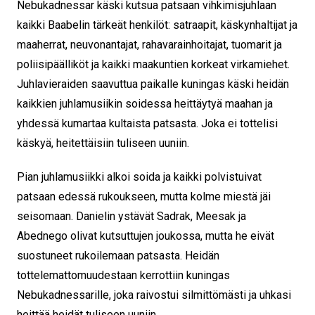
Nebukadnessar käski kutsua patsaan vihkimisjuhlaan
kaikki Baabelin tärkeät henkilöt: satraapit, käskynhaltijat ja
maaherrat, neuvonantajat, rahavarainhoitajat, tuomarit ja
poliisipäälliköt ja kaikki maakuntien korkeat virkamiehet.
Juhlavieraiden saavuttua paikalle kuningas käski heidän
kaikkien juhlamusiikin soidessa heittäytyä maahan ja
yhdessä kumartaa kultaista patsasta. Joka ei tottelisi
käskyä, heitettäisiin tuliseen uuniin.
Pian juhlamusiikki alkoi soida ja kaikki polvistuivat
patsaan edessä rukoukseen, mutta kolme miestä jäi
seisomaan. Danielin ystävät Sadrak, Meesak ja
Abednego olivat kutsuttujen joukossa, mutta he eivät
suostuneet rukoilemaan patsasta. Heidän
tottelemattomuudestaan kerrottiin kuningas
Nebukadnessarille, joka raivostui silmittömästi ja uhkasi
heittää heidät tuliseen uuniin.