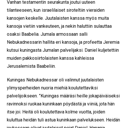
Vanhan testamentin seurakunta joutui uuteen
tilanteeseen, kun israelilaiset siroteltiin vieraiden
kansojen keskelle. Juutalaisten kanssa myös muita
kansoja vietiin vankeuteen, ja nekin haluttiin sulauttaa
osaksi Baabelia. Jumala armossaan salli
Nebukadnessarin hallita eri kansoja, ja profeetta Jeremia
kutsui kuningasta Jumalan palvelijaksi. Daniel kuljetettiin
muiden pakkosiirtolaisten kanssa kahleissa
Jerusalemista Baabeliin.
Kuningas Nebukadnessar oli valinnut juutalaisten
ylimysperheiden nuoria miehiä koulutettaviksi
palvelijoikseen. ”Kuningas määräsi heille jokapäiväiseksi
ravinnoksi ruokaa kuninkaan pöydästä ja viiniä, jota hän
itse joi. Heitä oli koulutettava kolme vuotta, joiden
kuluttua heidän tuli astua kuninkaan palvelukseen. Heidän
joukossaan olivat juutalaiset pojat Daniel, Hananja,