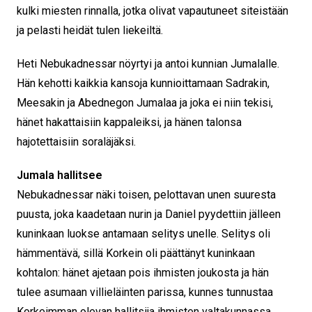
kulki miesten rinnalla, jotka olivat vapautuneet siteistään
ja pelasti heidät tulen liekeiltä.
Heti Nebukadnessar nöyrtyi ja antoi kunnian Jumalalle.
Hän kehotti kaikkia kansoja kunnioittamaan Sadrakin,
Meesakin ja Abednegon Jumalaa ja joka ei niin tekisi,
hänet hakattaisiin kappaleiksi, ja hänen talonsa
hajotettaisiin soraläjäksi.
Jumala hallitsee
Nebukadnessar näki toisen, pelottavan unen suuresta
puusta, joka kaadetaan nurin ja Daniel pyydettiin jälleen
kuninkaan luokse antamaan selitys unelle. Selitys oli
hämmentävä, sillä Korkein oli päättänyt kuninkaan
kohtalon: hänet ajetaan pois ihmisten joukosta ja hän
tulee asumaan villieläinten parissa, kunnes tunnustaa
Korkeimman olevan hallitsija ihmisten valtakunnassa.