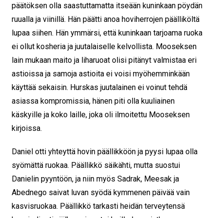
päätöksen olla saastuttamatta itseään kuninkaan pöydän
ruualla ja viinillä. Hän päätti anoa hoviherrojen päälliköltä
lupaa siihen. Hän ymmärsi, että kuninkaan tarjoama ruoka
ei ollut kosheria ja juutalaiselle kelvollista. Mooseksen
lain mukaan maito ja liharuoat olisi pitänyt valmistaa eri
astioissa ja samoja astioita ei voisi myöhemminkään
käyttää sekaisin. Hurskas juutalainen ei voinut tehdä
asiassa kompromissia, hänen piti olla kuuliainen
käskyille ja koko laille, joka oli ilmoitettu Mooseksen
kirjoissa.
Daniel otti yhteyttä hovin päällikköön ja pyysi lupaa olla
syömättä ruokaa. Päällikkö säikähti, mutta suostui
Danielin pyyntöön, ja niin myös Sadrak, Meesak ja
Abednego saivat luvan syödä kymmenen päivää vain
kasvisruokaa. Päällikkö tarkasti heidän terveytensä