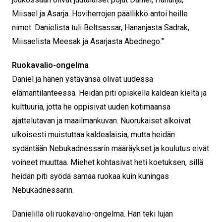
Miisael ja Asarja. Hoviherrojen päällikkö antoi heille
nimet: Danielista tuli Beltsassar, Hananjasta Sadrak,
Miisaelista Meesak ja Asarjasta Abednego.”
Ruokavalio-ongelma
Daniel ja hänen ystävänsä olivat uudessa
elämäntilanteessa. Heidän piti opiskella kaldean kieltä ja
kulttuuria, jotta he oppisivat uuden kotimaansa
ajattelutavan ja maailmankuvan. Nuorukaiset alkoivat
ulkoisesti muistuttaa kaldealaisia, mutta heidän
sydäntään Nebukadnessarin määräykset ja koulutus eivät
voineet muuttaa. Miehet kohtasivat heti koetuksen, sillä
heidän piti syödä samaa ruokaa kuin kuningas
Nebukadnessarin.
Danielilla oli ruokavalio-ongelma. Hän teki lujan