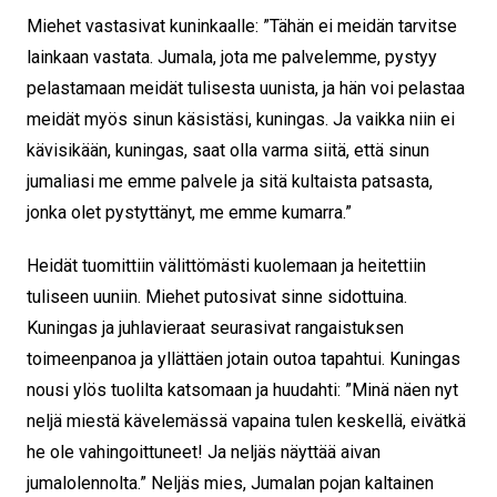
Miehet vastasivat kuninkaalle: ”Tähän ei meidän tarvitse
lainkaan vastata. Jumala, jota me palvelemme, pystyy
pelastamaan meidät tulisesta uunista, ja hän voi pelastaa
meidät myös sinun käsistäsi, kuningas. Ja vaikka niin ei
kävisikään, kuningas, saat olla varma siitä, että sinun
jumaliasi me emme palvele ja sitä kultaista patsasta,
jonka olet pystyttänyt, me emme kumarra.”
Heidät tuomittiin välittömästi kuolemaan ja heitettiin
tuliseen uuniin. Miehet putosivat sinne sidottuina.
Kuningas ja juhlavieraat seurasivat rangaistuksen
toimeenpanoa ja yllättäen jotain outoa tapahtui. Kuningas
nousi ylös tuolilta katsomaan ja huudahti: ”Minä näen nyt
neljä miestä kävelemässä vapaina tulen keskellä, eivätkä
he ole vahingoittuneet! Ja neljäs näyttää aivan
jumalolennolta.” Neljäs mies, Jumalan pojan kaltainen