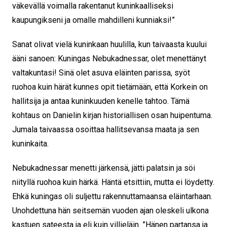
väkevällä voimalla rakentanut kuninkaalliseksi
kaupungikseni ja omalle mahdilleni kunniaksi!”
Sanat olivat vielä kuninkaan huulilla, kun taivaasta kuului
ääni sanoen: Kuningas Nebukadnessar, olet menettänyt
valtakuntasi! Sinä olet asuva eläinten parissa, syöt
ruohoa kuin härät kunnes opit tietämään, että Korkein on
hallitsija ja antaa kuninkuuden kenelle tahtoo. Tämä
kohtaus on Danielin kirjan historiallisen osan huipentuma.
Jumala taivaassa osoittaa hallitsevansa maata ja sen
kuninkaita.
Nebukadnessar menetti järkensä, jätti palatsin ja söi
niityllä ruohoa kuin härkä. Häntä etsittiin, mutta ei löydetty.
Ehkä kuningas oli suljettu rakennuttamaansa eläintarhaan.
Unohdettuna hän seitsemän vuoden ajan oleskeli ulkona
kastuen sateesta ja eli kuin villieläin. ”Hänen partansa ja