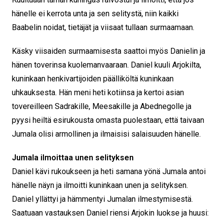
hänelle ei kerrota unta ja sen selitystä, niin kaikki
Baabelin noidat, tietäjät ja viisaat tullaan surmaamaan.
Käsky viisaiden surmaamisesta saattoi myös Danielin ja
hänen toverinsa kuolemanvaaraan. Daniel kuuli Arjokilta,
kuninkaan henkivartijoiden päälliköltä kuninkaan
uhkauksesta. Hän meni heti kotiinsa ja kertoi asian
tovereilleen Sadrakille, Meesakille ja Abednegolle ja
pyysi heiltä esirukousta omasta puolestaan, että taivaan
Jumala olisi armollinen ja ilmaisisi salaisuuden hänelle.
Jumala ilmoittaa unen selityksen
Daniel kävi rukoukseen ja heti samana yönä Jumala antoi
hänelle näyn ja ilmoitti kuninkaan unen ja selityksen.
Daniel yllättyi ja hämmentyi Jumalan ilmestymisestä.
Saatuaan vastauksen Daniel riensi Arjokin luokse ja huusi: