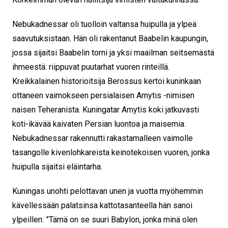
Nebukadnessar oli tuolloin valtansa huipulla ja ylpeä
saavutuksistaan. Hän oli rakentanut Baabelin kaupungin,
jossa sijaitsi Baabelin torni ja yksi maailman seitsemästä
ihmeestä: riippuvat puutarhat vuoren rinteillä.
Kreikkalainen historioitsija Berossus kertoi kuninkaan
ottaneen vaimokseen persialaisen Amytis -nimisen
naisen Teheranista. Kuningatar Amytis koki jatkuvasti
koti-ikävää kaivaten Persian luontoa ja maisemia.
Nebukadnessar rakennutti rakastamalleen vaimolle
tasangolle kivenlohkareista keinotekoisen vuoren, jonka
huipulla sijaitsi eläintarha.
Kuningas unohti pelottavan unen ja vuotta myöhemmin
kävellessään palatsinsa kattotasanteella hän sanoi
ylpeillen: ”Tämä on se suuri Babylon, jonka minä olen