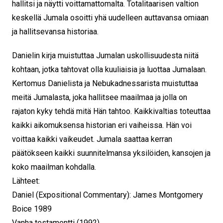
hallitsi ja näytti voittamattomalta. Totalitaarisen valtion
keskellä Jumala osoitti yhä uudelleen auttavansa omiaan
ja hallitsevansa historiaa.
Danielin kirja muistuttaa Jumalan uskollisuudesta niitä
kohtaan, jotka tahtovat olla kuuliaisia ja luottaa Jumalaan.
Kertomus Danielista ja Nebukadnessarista muistuttaa
meitä Jumalasta, joka hallitsee maailmaa ja jolla on
rajaton kyky tehdä mitä Hän tahtoo. Kaikkivaltias toteuttaa
kaikki aikomuksensa historian eri vaiheissa. Hän voi
voittaa kaikki vaikeudet. Jumala saattaa kerran
päätökseen kaikki suunnitelmansa yksilöiden, kansojen ja
koko maailman kohdalla.
Lähteet:
Daniel (Expositional Commentary): James Montgomery
Boice 1989
Vanha testamentti (1992).