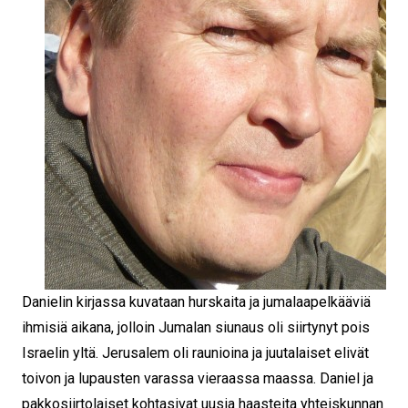
Danielin kirjassa kuvataan hurskaita ja jumalaapelkääviä
ihmisiä aikana, jolloin Jumalan siunaus oli siirtynyt pois
Israelin yltä. Jerusalem oli raunioina ja juutalaiset elivät
toivon ja lupausten varassa vieraassa maassa. Daniel ja
pakkosiirtolaiset kohtasivat uusia haasteita yhteiskunnan