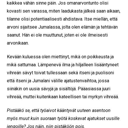
kaikkea vähän sinne päin. Jos omanarvontunto olisi
kovasti sen varassa, miten laadukasta jälkeä saan aikaan,
tilanne olisi potentiaalisesti ahdistava. Itse miellän, että
arvoni sijaitsee Jumalassa, jolta olen elämän ja tehtävän
saanut. Hän ei ole muuttunut, joten ei ole ilmeisesti
arvonikaan.
Kevään kuluessa olen miettinyt, mikä on poikkeusta ja
mikä sattumaa. Lämpenevä ilma ja hiljalleen lisääntyneet
vihreän sävyt toivat tullessaan sekä itseni ja puolisoni
että itseni ja Jumalani välille ajatustenvaihtoa, jossa
siinäkin on uusia sävyjä ja sisältöjä. Pääasiassa juuri
vihreää, muttei kuitenkaan kateellisen tai myrkyn vihreää.
Pistääkö se, että työaivot kääntyvät uuteen asentoon
myös muut kuin suoraan työtä koskevat ajatukset uusille
jengoille? Jos näin, niin pistäköön pois.