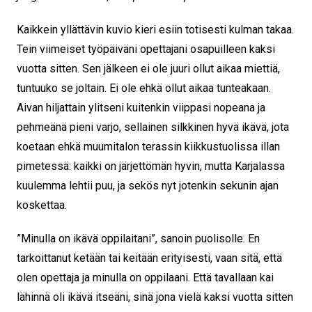
Kaikkein yllättävin kuvio kieri esiin totisesti kulman takaa.
Tein viimeiset työpäiväni opettajani osapuilleen kaksi
vuotta sitten. Sen jälkeen ei ole juuri ollut aikaa miettiä,
tuntuuko se joltain. Ei ole ehkä ollut aikaa tunteakaan.
Aivan hiljattain ylitseni kuitenkin viippasi nopeana ja
pehmeänä pieni varjo, sellainen silkkinen hyvä ikävä, jota
koetaan ehkä muumitalon terassin kiikkustuolissa illan
pimetessä: kaikki on järjettömän hyvin, mutta Karjalassa
kuulemma lehtii puu, ja sekös nyt jotenkin sekunin ajan
koskettaa.
”Minulla on ikävä oppilaitani”, sanoin puolisolle. En
tarkoittanut ketään tai keitään erityisesti, vaan sitä, että
olen opettaja ja minulla on oppilaani. Että tavallaan kai
lähinnä oli ikävä itseäni, sinä jona vielä kaksi vuotta sitten