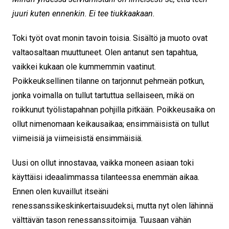
juuri kuten ennenkin. Ei tee tiukkaakaan.
Toki työt ovat monin tavoin toisia. Sisältö ja muoto ovat
valtaosaltaan muuttuneet. Olen antanut sen tapahtua,
vaikkei kukaan ole kummemmin vaatinut.
Poikkeuksellinen tilanne on tarjonnut pehmeän potkun,
jonka voimalla on tullut tartuttua sellaiseen, mikä on
roikkunut työlistapahnan pohjilla pitkään. Poikkeusaika on
ollut nimenomaan keikausaikaa; ensimmäisistä on tullut
viimeisiä ja viimeisistä ensimmäisiä.
Uusi on ollut innostavaa, vaikka moneen asiaan toki
käyttäisi ideaalimmassa tilanteessa enemmän aikaa.
Ennen olen kuvaillut itseäni
renessanssikeskinkertaisuudeksi, mutta nyt olen lähinnä
välttävän tason renessanssitoimija. Tuusaan vähän