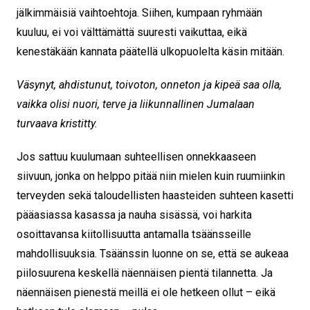
jälkimmäisiä vaihtoehtoja. Siihen, kumpaan ryhmään
kuuluu, ei voi välttämättä suuresti vaikuttaa, eikä
kenestäkään kannata päätellä ulkopuolelta käsin mitään.
Väsynyt, ahdistunut, toivoton, onneton ja kipeä saa olla,
vaikka olisi nuori, terve ja liikunnallinen Jumalaan
turvaava kristitty.
Jos sattuu kuulumaan suhteellisen onnekkaaseen
siivuun, jonka on helppo pitää niin mielen kuin ruumiinkin
terveyden sekä taloudellisten haasteiden suhteen kasetti
pääasiassa kasassa ja nauha sisässä, voi harkita
osoittavansa kiitollisuutta antamalla tsäänsseille
mahdollisuuksia. Tsäänssin luonne on se, että se aukeaa
piilosuurena keskellä näennäisen pientä tilannetta. Ja
näennäisen pienestä meillä ei ole hetkeen ollut – eikä