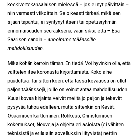
keskivertokansalaisen mielessä – jos ei nyt päivittäin –
niin varmasti viikoittain. Se oikeasti tärkeä, mikä sen
sijaan tapahtui, ei syntynyt itseni tai opetusryhmän
erinomaisuuden seurauksena, vaan siksi, että – Esa
Saarisen sanoin –
annoimme tsäänssille
mahdollisuuden
.
Miksiköhän kerroin tämän. En tiedä. Voi hyvinkin olla, että
välttelen itse koronasta kirjoittamista. Koko aihe
puuduttaa. Tai sitten koen, että tässä keväässä on ollut
paljon tsäänssejä, joille on voinut antaa mahdollisuuden.
Kuusi kovaa kirjainta veivät meiltä jo paljon ja tekevät
pysyvää tuhoa edelleen, mutta sittenkin on
K
evät,
O
saamisen karttuminen,
R
ohkeus,
O
nnistumisen
kokemukset,
N
euvoja ja ohjeita eri asioista (ei vähiten
teknisistä ja erilaisiin sovelluksiin liityvistä) nettiin