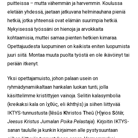
puitteissa – mutta vähemmän ja harvemmin. Koulussa
eletään yhdessä, jaetaan jatkuvana helminauhana pieniä
hetkiä, jotka yhteensä ovat elämän suurimpia hetkiä.
Nykyisessä työssäni on hienoja ja arvokkaita
kohtaamisia, muttei samaa pienten hetkien kimaraa.
Opettajuudesta luopuminen on kaikista eniten luopumista
juuri siitä. Montaa muuta puolta työstä en ole ikävöinyt tai
perään itkenyt.
Yksi opettajamuisto, johon palaan usein on
ryhmädynamiikaltaan hankalan luokan tunti, jolla
käsittelimme kristittyjen vainoja. Selitin kalasymbolia
(kreikaksi kala on ἰχθύς, eli ikhthýs) ja siihen liittyvää
IKTYS-tunnustusta (
I
ēsūs
K
hristos
T
heū (H)
y
ios
S
ōtēr,
Jeesus Kristus Jumalan Poika Pelastaja
). Kirjoitin IKTYS-
sanan taululle ja kunkin kirjaimen alle pystysuuntaan