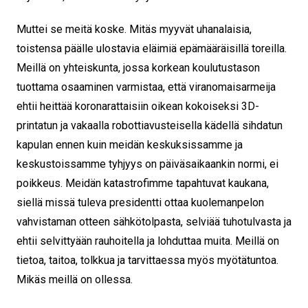
Muttei se meitä koske. Mitäs myyvät uhanalaisia,
toistensa päälle ulostavia eläimiä epämääräisillä toreilla.
Meillä on yhteiskunta, jossa korkean koulutustason
tuottama osaaminen varmistaa, että viranomaisarmeija
ehtii heittää koronarattaisiin oikean kokoiseksi 3D-
printatun ja vakaalla robottiavusteisella kädellä sihdatun
kapulan ennen kuin meidän keskuksissamme ja
keskustoissamme tyhjyys on päiväsaikaankin normi, ei
poikkeus. Meidän katastrofimme tapahtuvat kaukana,
siellä missä tuleva presidentti ottaa kuolemanpelon
vahvistaman otteen sähkötolpasta, selviää tuhotulvasta ja
ehtii selvittyään rauhoitella ja lohduttaa muita. Meillä on
tietoa, taitoa, tolkkua ja tarvittaessa myös myötätuntoa.
Mikäs meillä on ollessa.