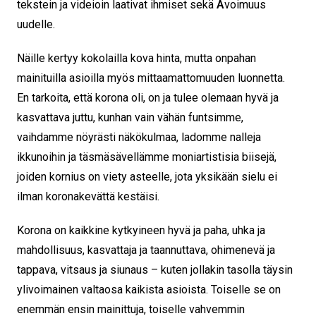
tekstein ja videioin laativat ihmiset sekä
A
voimuus
uudelle.
Näille kertyy kokolailla kova hinta, mutta onpahan
mainituilla asioilla myös mittaamattomuuden luonnetta.
En tarkoita, että korona oli, on ja tulee olemaan hyvä ja
kasvattava juttu, kunhan vain vähän funtsimme,
vaihdamme nöyrästi näkökulmaa, ladomme nalleja
ikkunoihin ja täsmäsävellämme moniartistisia biisejä,
joiden kornius on viety asteelle, jota yksikään sielu ei
ilman koronakevättä kestäisi.
Korona on kaikkine kytkyineen hyvä ja paha, uhka ja
mahdollisuus, kasvattaja ja taannuttava, ohimenevä ja
tappava, vitsaus ja siunaus – kuten jollakin tasolla täysin
ylivoimainen valtaosa kaikista asioista. Toiselle se on
enemmän ensin mainittuja, toiselle vahvemmin