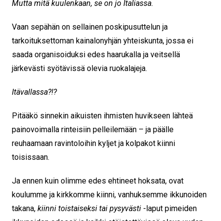
Mutta mitä kuulenkaan, se on jo Italiassa.
Vaan sepähän on sellainen poskipusuttelun ja
tarkoituksettoman kainalonyhjän yhteiskunta, jossa ei
saada organisoiduksi edes haarukalla ja veitsellä
järkevästi syötävissä olevia ruokalajeja.
Itävallassa?!?
Pitääkö sinnekin aikuisten ihmisten huvikseen lähteä
painovoimalla rinteisiin pelleilemään – ja päälle
reuhaamaan ravintoloihin kyljet ja kolpakot kiinni
toisissaan.
Ja ennen kuin olimme edes ehtineet hoksata, ovat
koulumme ja kirkkomme kiinni, vanhuksemme ikkunoiden
takana,
kiinni toistaiseksi tai pysyvästi
-laput pimeiden