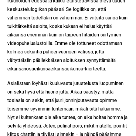
ikkunoiden edessä ja kaikki etäistettävissä oleva uuden
keskustelulogiikan päässä. Se logiikka on, että
vähemmän todellakin on vähemmän. Ei viitsitä sanoa kuin
tuikitärkeitä asioita, koska kukaan ei halua käyttää
aikaansa enemmän kuin on tarpeen hitaiden siirtymien
videopuhelualustoilla. Emme ole tottuneet odottamaan
kolmea sekuntia puheenvuorojen välissä, jotta
vältyttäisiin päällekkäisen aloituksen synnyttämältä
eikunsanosäeikunsäeikunsäeikunsä-kierteeltä.
Asialistaan löyhästi kuuluvasta jutustelusta luopuminen
on sekä hyvä että huono juttu. Aikaa säästyy, mutta
tosiasia on sekin, että juuri jonninjoutavasta opimme
toisemme syvimmin tuntemaan, mikäli sitä haluamme.
Nyt ei kuitenkaan ole aika tuntea, on aika hoitaa homma ja
selvitä yhdessä. Joten, pulinat pois, mikit mutelle, pointit
kiitos chattiin ja tiiviisti sinnekin – ja näinpä pääsimme