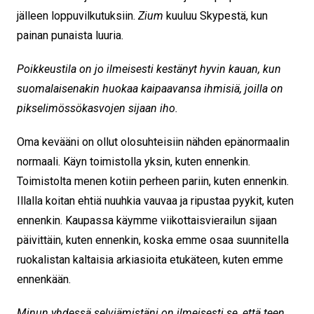
jälleen loppuvilkutuksiin.
Zium
kuuluu Skypestä, kun
painan punaista luuria.
Poikkeustila on jo ilmeisesti kestänyt hyvin kauan, kun
suomalaisenakin huokaa kaipaavansa ihmisiä, joilla on
pikselimössökasvojen sijaan iho.
Oma kevääni on ollut olosuhteisiin nähden epänormaalin
normaali. Käyn toimistolla yksin, kuten ennenkin.
Toimistolta menen kotiin perheen pariin, kuten ennenkin.
Illalla koitan ehtiä nuuhkia vauvaa ja ripustaa pyykit, kuten
ennenkin. Kaupassa käymme viikottaisvierailun sijaan
päivittäin, kuten ennenkin, koska emme osaa suunnitella
ruokalistan kaltaisia arkiasioita etukäteen, kuten emme
ennenkään.
Minun yhdessä selviämistäni on ilmeisesti se, että teen