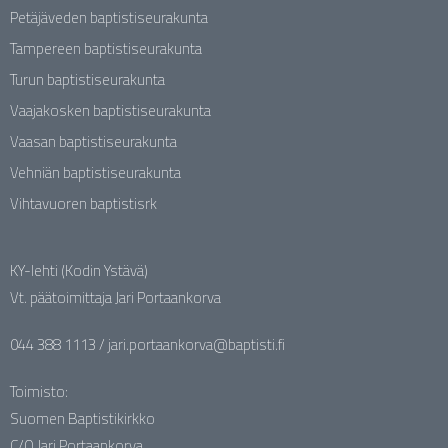
Petäjäveden baptistiseurakunta
Tampereen baptistiseurakunta
Turun baptistiseurakunta
Vaajakosken baptistiseurakunta
Vaasan baptistiseurakunta
Vehniän baptistiseurakunta
Vihtavuoren baptistisrk
KY-lehti (Kodin Ystävä)
Vt. päätoimittaja Jari Portaankorva
044 388 1113 / jari.portaankorva@baptisti.fi
Toimisto:
Suomen Baptistikirkko
C/O Jari Portaankorva