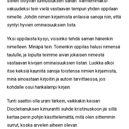
siihen liittyvän tunnustuksen sanan. Varmemmaksi
vakuudeksi tein vielä vastaavan tempun yhden oppilaan
nimelle. Johdin nimen kirjaimista erilaisia sanoja niin, että
syntyi hyvien ominaisuuksien lista.
Yksi oppilaista kysyi, voisinko tehdä saman hänenkin
nimelleen. Minäpä tein. Toinenkin oppilas halusi nimensä
taululle, ja lopulta teimme aivan jokaisen nimestä
vastaavan kivojen ominaisuuksien listan. Luokka alkoi
itse keksiä kauniita sanoja toistensa nimien kirjaimista,
minä ainoastaan kirjoitin ja autoin tarvittaessa, jos
kohdalle osui hankalampi kirjain.
Tunti saattoi olla urani tärkein, vaikkakin keisari
Diocletianuksen kimurantti suhde kristinuskoon jäi sillä
kertaa perin pohjin käsittelemättä, mitä olen sittemmin
surrut, koska arvelen aiheen olevan