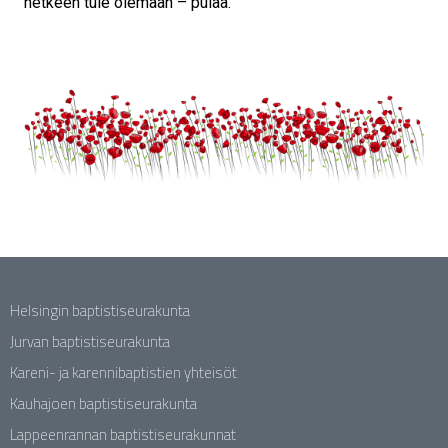
hetkeen tule olemaan – pulaa.
Helsingin baptistiseurakunta
Jurvan baptistiseurakunta
Kareni- ja karennibaptistien yhteisöt
Kauhajoen baptistiseurakunta
Lappeenrannan baptistiseurakunnat