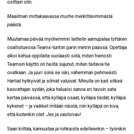
osittain olin.
Maailman mittakaavassa murhe merkittävimmästä
päästä.
Muutamaa päivää myöhemmin laittelin aamupalaa tyttären
osallistuessa Teams-tuntiin parin metrin päässä. Opettaja
alkoi kehua oppilaita vuolaasti siitä, miten hienosti
Teamsin käyttö on heiltä sujunut, miten taitavia he
ovatkaan. Ja juuri siinä se iski, vähemmän pehmeästi.
Hartiat hytkyivät ja silmät valuivat. Minulla on kait sitkeä
kasvattajan sydän, joka haluaisi sanoa eri tavoin sata
kertaa päivässä, että kylläpä osaat, kylläpä tiedät, kylläpä
kykenet – ja vaikket mitään näistä, niin kylläpä on kiva,
että kuitenkin olet.
Jes ja vautsivau!
Saan kiittää, kannustaa ja rohkaista edelleenkin – työnikin