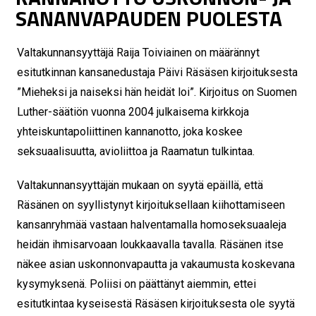
SANANVAPAUDEN PUOLESTA
Valtakunnansyyttäjä Raija Toiviainen on määrännyt
esitutkinnan kansanedustaja Päivi Räsäsen kirjoituksesta
”Mieheksi ja naiseksi hän heidät loi”. Kirjoitus on Suomen
Luther-säätiön vuonna 2004 julkaisema kirkkoja
yhteiskuntapoliittinen kannanotto, joka koskee
seksuaalisuutta, avioliittoa ja Raamatun tulkintaa.
Valtakunnansyyttäjän mukaan on syytä epäillä, että
Räsänen on syyllistynyt kirjoituksellaan kiihottamiseen
kansanryhmää vastaan halventamalla homoseksuaaleja
heidän ihmisarvoaan loukkaavalla tavalla. Räsänen itse
näkee asian uskonnonvapautta ja vakaumusta koskevana
kysymyksenä. Poliisi on päättänyt aiemmin, ettei
esitutkintaa kyseisestä Räsäsen kirjoituksesta ole syytä