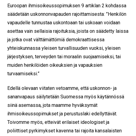
Euroopan ihmisoikeussopimuksen 9 artiklan 2 kohdassa
säädetään uskonnonvapauden rajoittamisesta: ”Henkilön
vapaudelle tunnustaa uskontoaan tai uskoaan voidaan
asettaa vain sellaisia rajoituksia, joista on säädetty laissa
ja jotka ovat välttämättömiä demokraattisessa
yhteiskunnassa yleisen turvallisuuden vuoksi, yleisen
järjestyksen, terveyden tai moraalin suojaamiseksi, tai
muiden henkilöiden oikeuksien ja vapauksien
turvaamiseksi.”
Edellä olevaan viitaten vetoamme, että uskonnon- ja
sananvapaus säilytetään Suomessa myös käytännössä
siinä asemassa, jota maamme hyväksymät
ihmisoikeussopimukset ja perustuslaki edellyttävät.
Toivomme myös, etteivät erilaiset ideologiset ja
poliittiset pyrkimykset kavenna tai rajoita kansalaisten