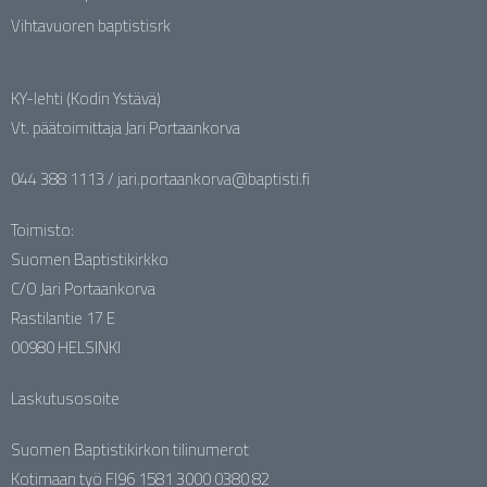
Vihtavuoren baptistisrk
KY-lehti (Kodin Ystävä)
Vt. päätoimittaja Jari Portaankorva
044 388 1113 / jari.portaankorva@baptisti.fi
Toimisto:
Suomen Baptistikirkko
C/O Jari Portaankorva
Rastilantie 17 E
00980 HELSINKI
Laskutusosoite
Suomen Baptistikirkon tilinumerot
Kotimaan työ FI96 1581 3000 0380 82