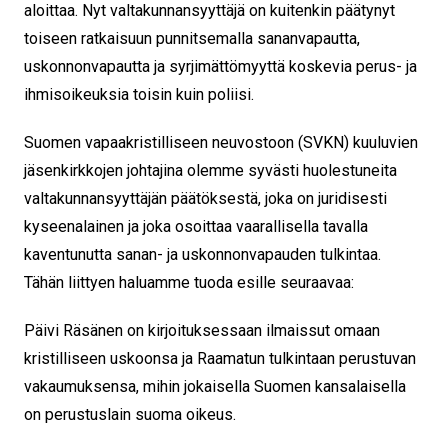
aloittaa. Nyt valtakunnansyyttäjä on kuitenkin päätynyt
toiseen ratkaisuun punnitsemalla sananvapautta,
uskonnonvapautta ja syrjimättömyyttä koskevia perus- ja
ihmisoikeuksia toisin kuin poliisi.
Suomen vapaakristilliseen neuvostoon (SVKN) kuuluvien
jäsenkirkkojen johtajina olemme syvästi huolestuneita
valtakunnansyyttäjän päätöksestä, joka on juridisesti
kyseenalainen ja joka osoittaa vaarallisella tavalla
kaventunutta sanan- ja uskonnonvapauden tulkintaa.
Tähän liittyen haluamme tuoda esille seuraavaa:
Päivi Räsänen on kirjoituksessaan ilmaissut omaan
kristilliseen uskoonsa ja Raamatun tulkintaan perustuvan
vakaumuksensa, mihin jokaisella Suomen kansalaisella
on perustuslain suoma oikeus.