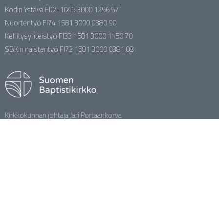
Kodin Ystävä FI04 1045 3000 1256 57
Nuortentyö FI74 1581 3000 0380 90
Kehitysyhteistyö FI33 1581 3000 1150 70
SBK:n naistentyö FI73 1581 3000 0381 08
Kirkkokunnan johtaja Jari Portaankorva
044 388 1113
jari.portaankorva@baptisti.fi
facebook.com/baptistikirkko
YouTube / Baptistikirkko