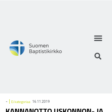
Mihin uskomme?
Mitä teemme?
Keitä olemme?
|
-
Ei kategoriaa
16.11.2019
KANNANOTTO USKONNON- JA