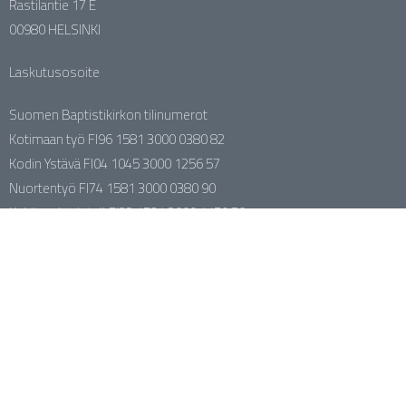
Rastilantie 17 E
00980 HELSINKI
Laskutusosoite
Suomen Baptistikirkon tilinumerot
Kotimaan työ FI96 1581 3000 0380 82
Kodin Ystävä FI04 1045 3000 1256 57
Nuortentyö FI74 1581 3000 0380 90
Kehitysyhteistyö FI33 1581 3000 1150 70
SBK:n naistentyö FI73 1581 3000 0381 08
Kirkkokunnan johtaja Jari Portaankorva
044 388 1113
jari.portaankorva@baptisti.fi