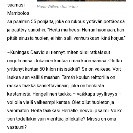
saarnasi
Hans-Willem Oosterloo.
Mambolos
sa psalmin 55 pohjalta, joka on rukous ystävän pettäessä
ja päättyy sanoihin: ”Heitä murheesi Herran huomaan, hän
pitää sinusta huolen, ei hän salli vanhurskaan ikinä horjua.”
− Kuningas Daavid ei tiennyt, miten olisi ratkaissut
ongelmansa. Jokainen kantaa omaa kuormaansa. Oletko
yrittänyt kantaa 50 kilon riisisäkkiä? Se on vaikeaa. Voit
laskea sen välillä maahan. Tämän koulun rehtorilla on
raskas taakka kannettavanaan, joka on henkistä
kestämistä. Hengellinen taakka – vaikkapa syyllisyys −
voi olla vielä vaikeampi kantaa. Olet ollut huoleton ja
varomaton. Heitä taakkasi Herralle, neuvoi psalmi. Voiko
sen todellakin vain vierittää jollekulle? Missä on oma
vastuuni?