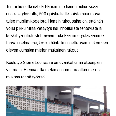
Tuntui hienolta nähdä Hansin into hänen puhuessaan
nuorelle yleisölle, 500 opiskelijalle, joista suurin osa
tulee muslimikodeista. Hansin rukousaihe on, että hän
voisi pikku hiljaa vetäytyä hallinnollisista tehtävistä ja
keskittyä julistustehtävään. Tukekaamme ystäväämme
tässä unelmassa, koska häntä kuunnellessani uskon sen
olevan Jumalan mielen mukainen rukous.
Koulutyö Sierra Leonessa on evankeliumin eteenpäin
viemistä. Hienoa että mekin saamme osaltamme olla
mukana tässä työssä.