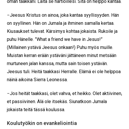
oman taakkani. Laita se hartioillesi. Sitä on helppo kantaa.
− Jeesus Kristus on ainoa, joka kantaa syyllisyyden. Hän
on syyllinen. Hän on Jumala ja ihminen samalla kertaa.
Kiusaukset tulevat. Kärsimys kohtaa jokaista. Rukoile ja
puhu Hänelle. ”What a friend we have in Jesus!”
(Millainen ystävä Jeesus onkaan!) Puhu myös muille.
Muistan kerran erään ystäväni jättäneen minut metsään
murtuneen jalan kanssa, mutta sain toisen ystävän.
Jeesus tuli. Heitä taakkasi Herralle. Elämä ei ole helppoa
näinä aikoina Sierra Leonessa.
− Jos heität taakkasi, olet vahva, et heikko. Olet aktiivinen,
et passiivinen. Älä ole itsekäs. Siunatkoon Jumala
jokaista teitä tässä koulussa.
Koulutyökin on evankeliointia