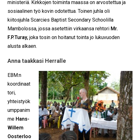
ministeriä. Kirkkojen toiminta maassa on arvostettua ja
sosiaalinen työ kovin odotettua. Toinen juhla oli
kiitosjuhla Scarcies Baptist Secondary Schoolilla
Mambolossa, jossa asetettiin virkaansa rehtori
Mr.
F.P.Turay,
joka tosin on hoitanut tointa jo lukuvuoden
alusta alkaen.
Anna taakkasi Herralle
EBM:n
koordinaat
tori,
yhteistyök
umppanim
me
Hans-
Willem
Oosterloo