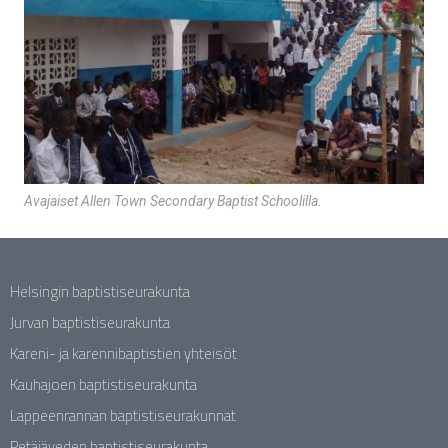
Avajaiset Allen Town Secondary Baptist Schoolilla.
Helsingin baptistiseurakunta
Jurvan baptistiseurakunta
Kareni- ja karennibaptistien yhteisöt
Kauhajoen baptistiseurakunta
Lappeenrannan baptistiseurakunnat
Petäjäveden baptistiseurakunta