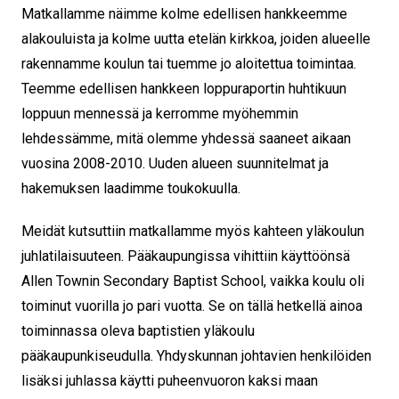
Matkallamme näimme kolme edellisen hankkeemme
alakouluista ja kolme uutta etelän kirkkoa, joiden alueelle
rakennamme koulun tai tuemme jo aloitettua toimintaa.
Teemme edellisen hankkeen loppuraportin huhtikuun
loppuun mennessä ja kerromme myöhemmin
lehdessämme, mitä olemme yhdessä saaneet aikaan
vuosina 2008-2010. Uuden alueen suunnitelmat ja
hakemuksen laadimme toukokuulla.
Meidät kutsuttiin matkallamme myös kahteen yläkoulun
juhlatilaisuuteen. Pääkaupungissa vihittiin käyttöönsä
Allen Townin Secondary Baptist School, vaikka koulu oli
toiminut vuorilla jo pari vuotta. Se on tällä hetkellä ainoa
toiminnassa oleva baptistien yläkoulu
pääkaupunkiseudulla. Yhdyskunnan johtavien henkilöiden
lisäksi juhlassa käytti puheenvuoron kaksi maan