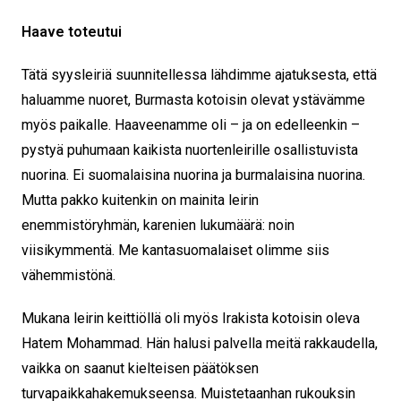
Haave toteutui
Tätä syysleiriä suunnitellessa lähdimme ajatuksesta, että
haluamme nuoret, Burmasta kotoisin olevat ystävämme
myös paikalle. Haaveenamme oli – ja on edelleenkin –
pystyä puhumaan kaikista nuortenleirille osallistuvista
nuorina. Ei suomalaisina nuorina ja burmalaisina nuorina.
Mutta pakko kuitenkin on mainita leirin
enemmistöryhmän, karenien lukumäärä: noin
viisikymmentä. Me kantasuomalaiset olimme siis
vähemmistönä.
Mukana leirin keittiöllä oli myös Irakista kotoisin oleva
Hatem Mohammad. Hän halusi palvella meitä rakkaudella,
vaikka on saanut kielteisen päätöksen
turvapaikkahakemukseensa. Muistetaanhan rukouksin