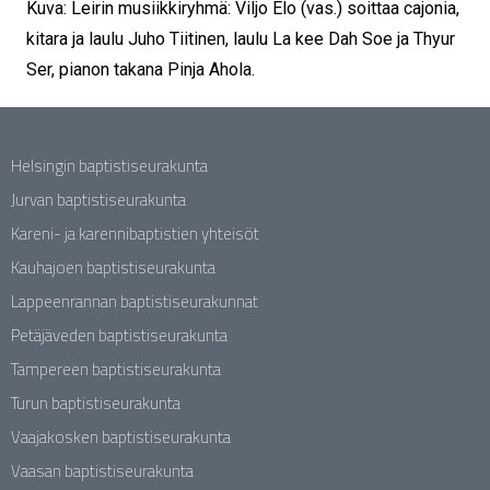
Kuva: Leirin musiikkiryhmä: Viljo Elo (vas.) soittaa cajonia,
kitara ja laulu Juho Tiitinen, laulu La kee Dah Soe ja Thyur
Ser, pianon takana Pinja Ahola.
Helsingin baptistiseurakunta
Jurvan baptistiseurakunta
Kareni- ja karennibaptistien yhteisöt
Kauhajoen baptistiseurakunta
Lappeenrannan baptistiseurakunnat
Petäjäveden baptistiseurakunta
Tampereen baptistiseurakunta
Turun baptistiseurakunta
Vaajakosken baptistiseurakunta
Vaasan baptistiseurakunta