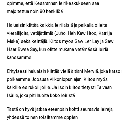
opimme, että Kesärannan leirikeskukseen saa
majoitettua noin 80 henkilöä.
Haluaisin kiittää kaikkia leiriläisiä ja paikalla olleita
vierailijoita, vetäjätiimiä (Juho, Heh Kaw Htoo, Katri ja
Make) sekä keittäjiä. Kiitos myös Saw Ler Lay ja Saw
Hsar Bwea Say, kun olitte mukana vetämässä leiriä
kanssamme.
Erityisesti haluaisin kiittää vielä äitiäni Merviä, joka katsoi
poikaamme Joosuaa viikonlopun ajan. Kiitos myös
kaikille esirukoilijoille. Ja isoin kiitos tietysti Taivaan
Isälle, joka piti huolta koko leiristä.
Tästä on hyvä jatkaa eteenpäin kohti seuraavia leirejä,
yhdessä toinen toisiltamme oppien.