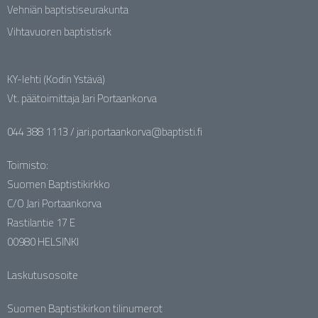
Vehniän baptistiseurakunta
Vihtavuoren baptistisrk
KY-lehti (Kodin Ystävä)
Vt. päätoimittaja Jari Portaankorva
044 388 1113 / jari.portaankorva@baptisti.fi
Toimisto:
Suomen Baptistikirkko
C/O Jari Portaankorva
Rastilantie 17 E
00980 HELSINKI
Laskutusosoite
Suomen Baptistikirkon tilinumerot