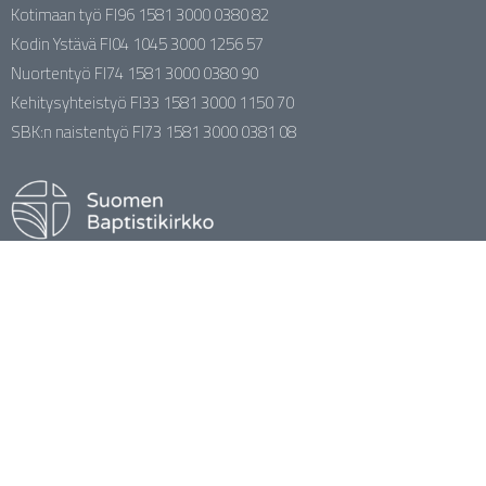
Kotimaan työ FI96 1581 3000 0380 82
Kodin Ystävä FI04 1045 3000 1256 57
Nuortentyö FI74 1581 3000 0380 90
Kehitysyhteistyö FI33 1581 3000 1150 70
SBK:n naistentyö FI73 1581 3000 0381 08
Kirkkokunnan johtaja Jari Portaankorva
044 388 1113
jari.portaankorva@baptisti.fi
facebook.com/baptistikirkko
YouTube / Baptistikirkko