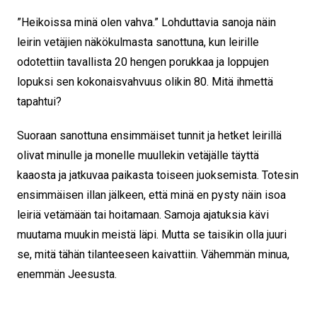
”Heikoissa minä olen vahva.” Lohduttavia sanoja näin
leirin vetäjien näkökulmasta sanottuna, kun leirille
odotettiin tavallista 20 hengen porukkaa ja loppujen
lopuksi sen kokonaisvahvuus olikin 80. Mitä ihmettä
tapahtui?
Suoraan sanottuna ensimmäiset tunnit ja hetket leirillä
olivat minulle ja monelle muullekin vetäjälle täyttä
kaaosta ja jatkuvaa paikasta toiseen juoksemista. Totesin
ensimmäisen illan jälkeen, että minä en pysty näin isoa
leiriä vetämään tai hoitamaan. Samoja ajatuksia kävi
muutama muukin meistä läpi. Mutta se taisikin olla juuri
se, mitä tähän tilanteeseen kaivattiin. Vähemmän minua,
enemmän Jeesusta.