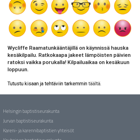
Wycliffe Raamatunkääntäjillä on käynnissä hauska
kesäkilpailu. Ratkokaapa jakeet lämpöisten päivien
ratoksi vaikka porukalla! Kilpailuaikaa on kesäkuun
loppuun.
Tutustu kisaan ja tehtäviin tarkemmin
täältä
.
Helsingin baptistiseurakunta
Jurvan baptistiseurakunta
Kareni- ja karennibaptistien yhteisöt