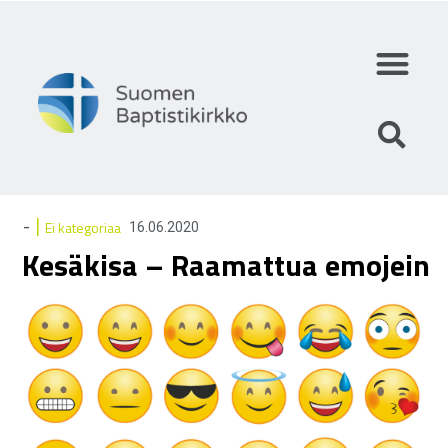
Mihin uskomme?
Mitä teemme?
Keitä olemme?
|
-
Ei kategoriaa
16.06.2020
Kesäkisa – Raamattua emojein