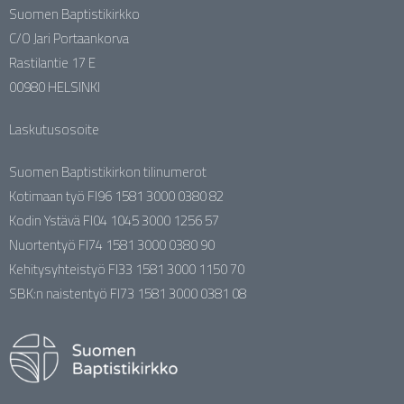
Suomen Baptistikirkko
C/O Jari Portaankorva
Rastilantie 17 E
00980 HELSINKI
Laskutusosoite
Suomen Baptistikirkon tilinumerot
Kotimaan työ FI96 1581 3000 0380 82
Kodin Ystävä FI04 1045 3000 1256 57
Nuortentyö FI74 1581 3000 0380 90
Kehitysyhteistyö FI33 1581 3000 1150 70
SBK:n naistentyö FI73 1581 3000 0381 08