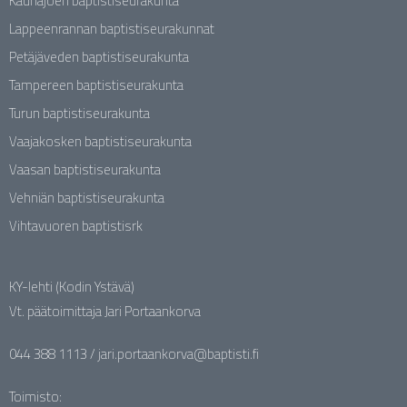
Kauhajoen baptistiseurakunta
Lappeenrannan baptistiseurakunnat
Petäjäveden baptistiseurakunta
Tampereen baptistiseurakunta
Turun baptistiseurakunta
Vaajakosken baptistiseurakunta
Vaasan baptistiseurakunta
Vehniän baptistiseurakunta
Vihtavuoren baptistisrk
KY-lehti (Kodin Ystävä)
Vt. päätoimittaja Jari Portaankorva
044 388 1113 / jari.portaankorva@baptisti.fi
Toimisto: