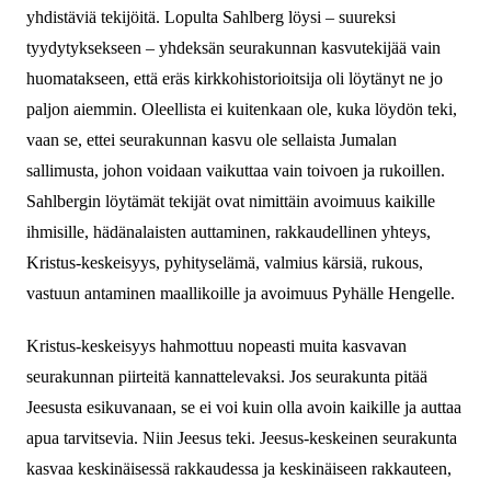
yhdistäviä tekijöitä. Lopulta Sahlberg löysi – suureksi
tyydytyksekseen – yhdeksän seurakunnan kasvutekijää vain
huomatakseen, että eräs kirkkohistorioitsija oli löytänyt ne jo
paljon aiemmin. Oleellista ei kuitenkaan ole, kuka löydön teki,
vaan se, ettei seurakunnan kasvu ole sellaista Jumalan
sallimusta, johon voidaan vaikuttaa vain toivoen ja rukoillen.
Sahlbergin löytämät tekijät ovat nimittäin avoimuus kaikille
ihmisille, hädänalaisten auttaminen, rakkaudellinen yhteys,
Kristus-keskeisyys, pyhityselämä, valmius kärsiä, rukous,
vastuun antaminen maallikoille ja avoimuus Pyhälle Hengelle.
Kristus-keskeisyys hahmottuu nopeasti muita kasvavan
seurakunnan piirteitä kannattelevaksi. Jos seurakunta pitää
Jeesusta esikuvanaan, se ei voi kuin olla avoin kaikille ja auttaa
apua tarvitsevia. Niin Jeesus teki. Jeesus-keskeinen seurakunta
kasvaa keskinäisessä rakkaudessa ja keskinäiseen rakkauteen,