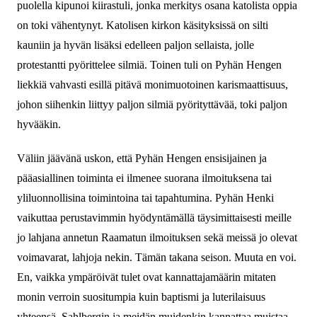
puolella kipunoi kiirastuli, jonka merkitys osana katolista oppia
on toki vähentynyt. Katolisen kirkon käsityksissä on silti
kauniin ja hyvän lisäksi edelleen paljon sellaista, jolle
protestantti pyörittelee silmiä. Toinen tuli on Pyhän Hengen
liekkiä vahvasti esillä pitävä monimuotoinen karismaattisuus,
johon siihenkin liittyy paljon silmiä pyörityttävää, toki paljon
hyvääkin.
Väliin jäävänä uskon, että Pyhän Hengen ensisijainen ja
pääasiallinen toiminta ei ilmenee suorana ilmoituksena tai
yliluonnollisina toimintoina tai tapahtumina. Pyhän Henki
vaikuttaa perustavimmin hyödyntämällä täysimittaisesti meille
jo lahjana annetun Raamatun ilmoituksen sekä meissä jo olevat
voimavarat, lahjoja nekin. Tämän takana seison. Muuta en voi.
En, vaikka ympäröivät tulet ovat kannattajamäärin mitaten
monin verroin suositumpia kuin baptismi ja luterilaisuus
yhteensä. Sahlbergin ja meidän muidenkin kannattaa muistaa,