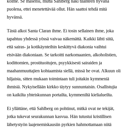
kolme. Se masensi, mutta Sahlberg näki tilanteen hyvänä
puolena, ettei menetettävää ollut. Hän saattoi tehdä mitä
hyvänsä.
Tästä alkoi Santa Claran ihme. Ei tosin sellainen ihme, joka
tapahtuu yhdessä yössä vaivaa näkemättä. Kaikki lähti siitä,
että sairas- ja kotikäynteihin keskittyvä diakonia vaihtui
etsivään diakoniaan. Se tarkoitti narkomaanien, alkoholistien,
kodittomien, prostituoitujen, psyykkisesti sairaiden ja
maahanmuuttajien kohtaamista siellä, missä he ovat. Alkuun oli
hiljaista, sitten mukaan toimintaan tuli joitakin kymmeniä
ihmisiä. Nykyisellään kirkko täytyy sunnuntaisin. Osallistujia
on kaikilta yhteiskunnan portailta, kymmeniltä kielialueilta.
Ei yllättäne, että Sahlberg on pohtinut, mitkä ovat ne tekijät,
jotka tukevat seurakunnan kasvua. Hän tutustui kristillisen
lähetystyön laajenemiskausiin pyrkien hahmottamaan niitä