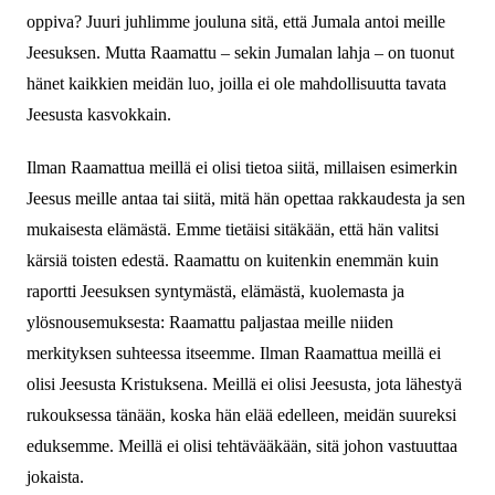
oppiva? Juuri juhlimme jouluna sitä, että Jumala antoi meille
Jeesuksen. Mutta Raamattu – sekin Jumalan lahja – on tuonut
hänet kaikkien meidän luo, joilla ei ole mahdollisuutta tavata
Jeesusta kasvokkain.
Ilman Raamattua meillä ei olisi tietoa siitä, millaisen esimerkin
Jeesus meille antaa tai siitä, mitä hän opettaa rakkaudesta ja sen
mukaisesta elämästä. Emme tietäisi sitäkään, että hän valitsi
kärsiä toisten edestä. Raamattu on kuitenkin enemmän kuin
raportti Jeesuksen syntymästä, elämästä, kuolemasta ja
ylösnousemuksesta: Raamattu paljastaa meille niiden
merkityksen suhteessa itseemme. Ilman Raamattua meillä ei
olisi Jeesusta Kristuksena. Meillä ei olisi Jeesusta, jota lähestyä
rukouksessa tänään, koska hän elää edelleen, meidän suureksi
eduksemme. Meillä ei olisi tehtävääkään, sitä johon vastuuttaa
jokaista.