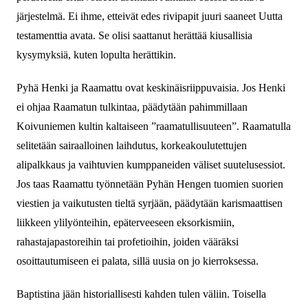
järjestelmä. Ei ihme, etteivät edes rivipapit juuri saaneet Uutta
testamenttia avata. Se olisi saattanut herättää kiusallisia
kysymyksiä, kuten lopulta herättikin.
Pyhä Henki ja Raamattu ovat keskinäisriippuvaisia. Jos Henki
ei ohjaa Raamatun tulkintaa, päädytään pahimmillaan
Koivuniemen kultin kaltaiseen ”raamatullisuuteen”. Raamatulla
selitetään sairaalloinen laihdutus, korkeakoulutettujen
alipalkkaus ja vaihtuvien kumppaneiden väliset suutelusessiot.
Jos taas Raamattu työnnetään Pyhän Hengen tuomien suorien
viestien ja vaikutusten tieltä syrjään, päädytään karismaattisen
liikkeen ylilyönteihin, epäterveeseen eksorkismiin,
rahastajapastoreihin tai profetioihin, joiden vääräksi
osoittautumiseen ei palata, sillä uusia on jo kierroksessa.
Baptistina jään historiallisesti kahden tulen väliin. Toisella