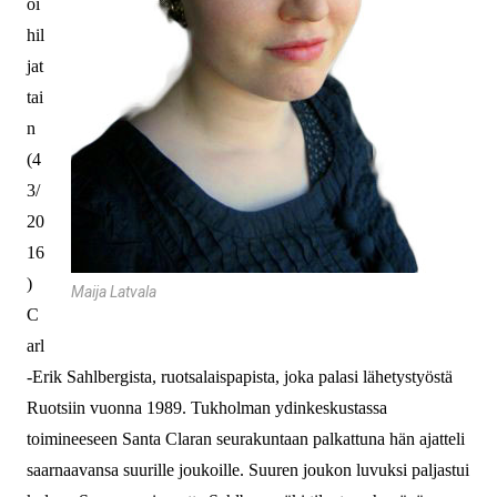
oi
hil
jat
tai
n
(4
3/
20
16
)
Maija Latvala
C
arl
-Erik Sahlbergista, ruotsalaispapista, joka palasi lähetystyöstä
Ruotsiin vuonna 1989. Tukholman ydinkeskustassa
toimineeseen Santa Claran seurakuntaan palkattuna hän ajatteli
saarnaavansa suurille joukoille. Suuren joukon luvuksi paljastui