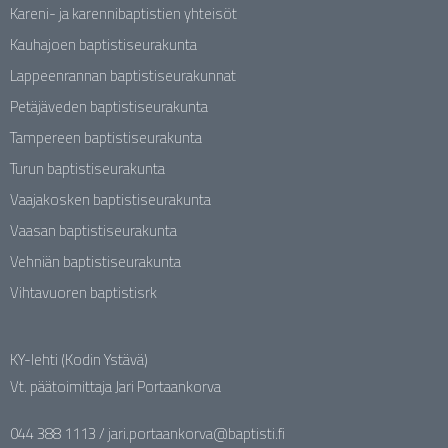
Kareni- ja karennibaptistien yhteisöt
Kauhajoen baptistiseurakunta
Lappeenrannan baptistiseurakunnat
Petäjäveden baptistiseurakunta
Tampereen baptistiseurakunta
Turun baptistiseurakunta
Vaajakosken baptistiseurakunta
Vaasan baptistiseurakunta
Vehniän baptistiseurakunta
Vihtavuoren baptistisrk
KY-lehti (Kodin Ystävä)
Vt. päätoimittaja Jari Portaankorva
044 388 1113 / jari.portaankorva@baptisti.fi