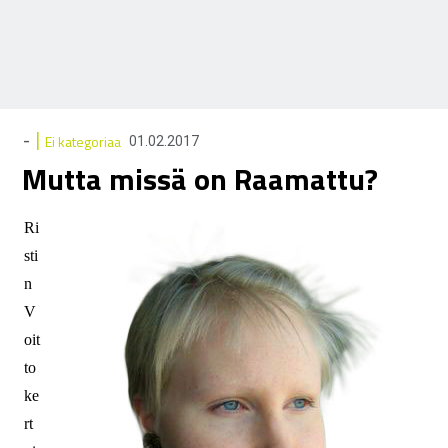
|
-
Ei kategoriaa
01.02.2017
Mutta missä on Raamattu?
Ri
sti
n
V
oit
to
ke
rt