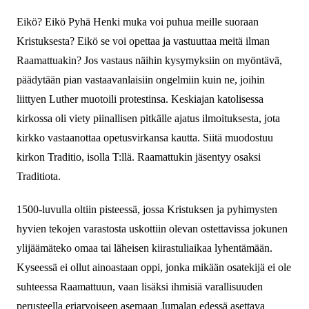
Eikö? Eikö Pyhä Henki muka voi puhua meille suoraan
Kristuksesta? Eikö se voi opettaa ja vastuuttaa meitä ilman
Raamattuakin? Jos vastaus näihin kysymyksiin on myöntävä,
päädytään pian vastaavanlaisiin ongelmiin kuin ne, joihin
liittyen Luther muotoili protestinsa. Keskiajan katolisessa
kirkossa oli viety piinallisen pitkälle ajatus ilmoituksesta, jota
kirkko vastaanottaa opetusvirkansa kautta. Siitä muodostuu
kirkon Traditio, isolla T:llä. Raamattukin jäsentyy osaksi
Traditiota.
1500-luvulla oltiin pisteessä, jossa Kristuksen ja pyhimysten
hyvien tekojen varastosta uskottiin olevan ostettavissa jokunen
ylijäämäteko omaa tai läheisen kiirastuliaikaa lyhentämään.
Kyseessä ei ollut ainoastaan oppi, jonka mikään osatekijä ei ole
suhteessa Raamattuun, vaan lisäksi ihmisiä varallisuuden
perusteella eriarvoiseen asemaan Jumalan edessä asettava