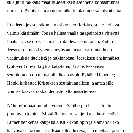
sillä juuri rakkaus määritti Jeesuksen asennetta kohtaamiinsa
ihmisiin. Pyhityselämäkin on pitkälti rakkaudessa kilvoittelua.
Edelleen, jos seurakunnan esikuva on Kristus, sen on oltava
valmis kärsimään. Jos se haluaa vaalia tasapainoista yhteyttä
Päähänsä, se on väistämättä rukoileva seurakunta. Kuten
Jeesus, se myös kykenee myös antamaan vastuuta ilman
vaatimuksia titteleistä ja tutkinnoista. Jeesuksen ensimmäiset
työtoverit olivat köyhiä kalastajia. Kristus-keskeisen
seurakunnan on oltava niin ikään avoin Pyhälle Hengelle;
Henki kirkastaa Kristuksen seurakunnalleen ja antaa sille
voimaa kasvaa rakkauden edellyttämissä teoissa.
Näin reformaation juhlavuonna Sahlbergin listasta tuntuu
puuttuvan jotakin. Missä Raamattu, se, jonka auktoriteetille
Luther henkensä kaupalla alisti kirkon opin ja elämän? Eikö
kasvava seurakunta ole Raamattua lukeva, sitä opettava ja siitä