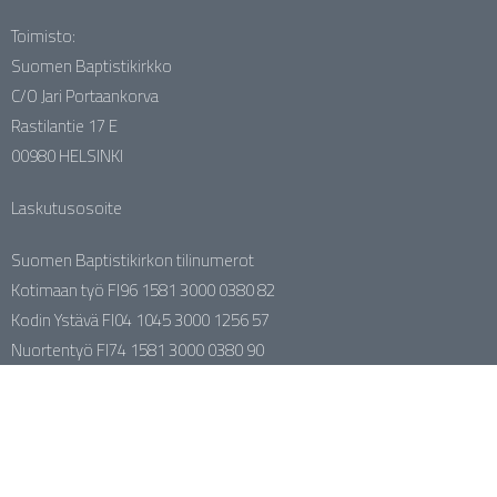
Toimisto:
Suomen Baptistikirkko
C/O Jari Portaankorva
Rastilantie 17 E
00980 HELSINKI
Laskutusosoite
Suomen Baptistikirkon tilinumerot
Kotimaan työ FI96 1581 3000 0380 82
Kodin Ystävä FI04 1045 3000 1256 57
Nuortentyö FI74 1581 3000 0380 90
Kehitysyhteistyö FI33 1581 3000 1150 70
SBK:n naistentyö FI73 1581 3000 0381 08