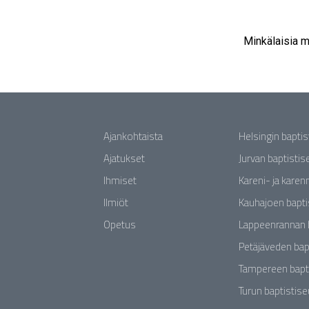
Minkälaisia m
Ajankohtaista
Helsingin bapti
Ajatukset
Jurvan baptisti
Ihmiset
Kareni- ja karen
Ilmiöt
Kauhajoen bapti
Opetus
Lappeenrannan 
Petäjäveden bap
Tampereen bapt
Turun baptistis