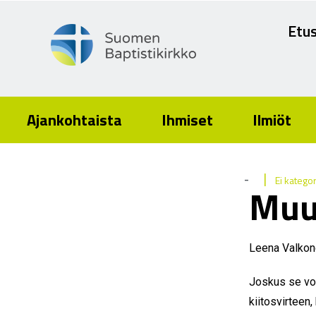
Etus
Ajankohtaista
Ihmiset
Ilmiöt
|
-
Ei katego
Muu
Leena Valko
Joskus se voi
kiitosvirteen