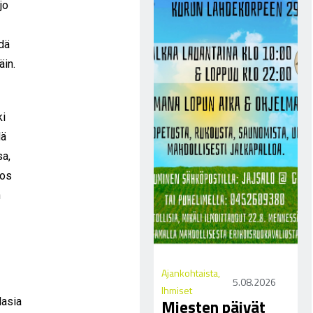
jo
ädä
äin.
ki
lä
sa,
jos
n
Ajankohtaista
,
5.08.2026
Ihmiset
lasia
Miesten päivät