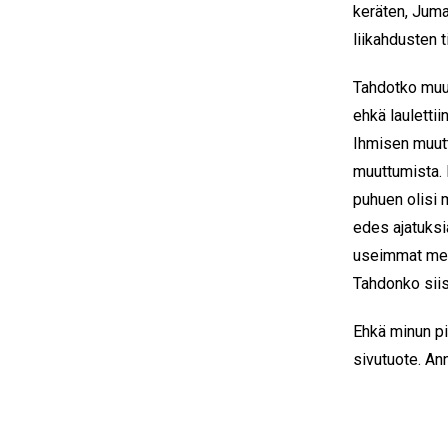
keräten, Jum
liikahdusten t
Tahdotko muut
ehkä laulettii
Ihmisen muutt
muuttumista. M
puhuen olisi 
edes ajatuksi
useimmat meist
Tahdonko siis
Ehkä minun pit
sivutuote. Ann