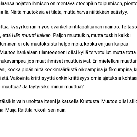
alaansa nojaten ihmisen on mentävä eteenpäin toipumisen, pient
iellä. Näitä muutoksia ei tilata, mutta harva niiltäkään säästyy.
tua, kysyi kerran myös evankeliointitapahtuman mainos. Teltas
n, että
Hän muutti kaiken
. Paljon muuttuikin, mutta tuskin kaikki.
uminen ei ole muutoksista helpoimpia, koska en juuri kaipaa
uutos hankalaan tilanteeseeni olisi kyllä tervetullut, mutta totta
mukavampaa, jos muut ihmiset muuttuisivat. En mielelläni muuttai
ani, koska pidän niitä keskimääräistä oikeampina ja fiksumpina, 
ä. Vaikeinta kriittisyyttä onkin kriittisyys omia ajatuksia kohtaa
 muuttua? Ja täytyisikö minun muuttua?
äisikin vain unohtaa itseni ja katsella Kristusta. Muutos olisi sill
a-Maija Raittila rukoili sen näin: