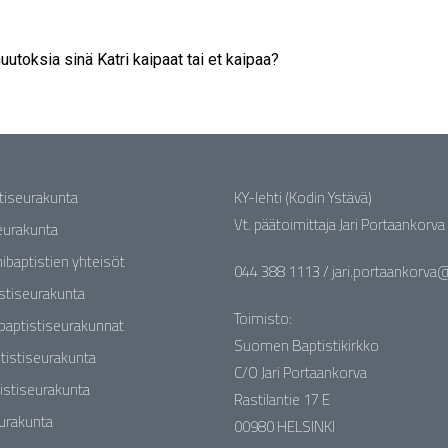
uutoksia sinä Katri kaipaat tai et kaipaa?
stiseurakunta
KY-lehti (Kodin Ystävä)
Vt. päätoimittaja Jari Portaankorva
seurakunta
nibaptistien yhteisöt
044 388 1113 / jari.portaankorva@b
stiseurakunta
Toimisto:
baptistiseurakunnat
Suomen Baptistikirkko
tistiseurakunta
C/O Jari Portaankorva
istiseurakunta
Rastilantie 17 E
eurakunta
00980 HELSINKI