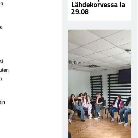
Lähdekorvessa la
en
29.08
sa
si
kuten
n.
oin