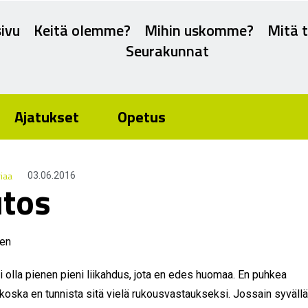
ivu
Keitä olemme?
Mihin uskomme?
Mitä 
Seurakunnat
Ajatukset
Opetus
riaa
03.06.2016
tos
nen
 olla pienen pieni liikahdus, jota en edes huomaa. En puhkea
, koska en tunnista sitä vielä rukousvastaukseksi. Jossain syvällä