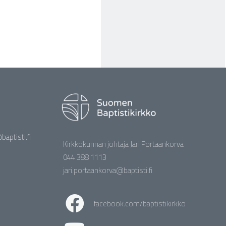
aptisti.fi
Kirkkokunnan johtaja Jari Portaankorva
044 388 1113
jari.portaankorva@baptisti.fi
facebook.com/baptistikirkko