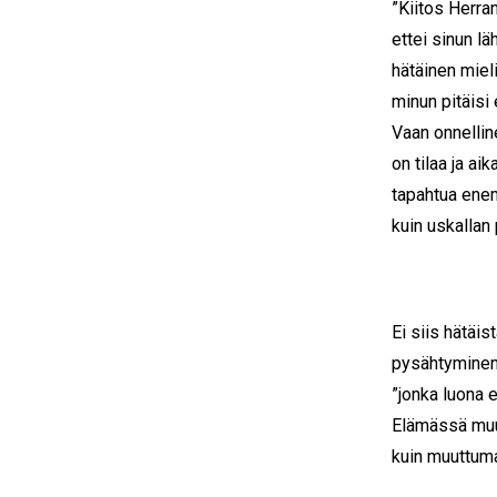
”Kiitos Herran
ettei sinun lä
hätäinen mieli
minun pitäisi 
Vaan onnellin
on tilaa ja aik
tapahtua en
kuin uskallan 
Ei siis hätäis
pysähtyminen 
”jonka luona 
Elämässä muut
kuin muuttum