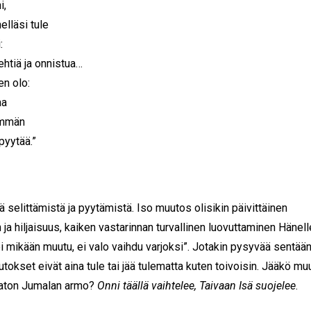
i,
helläsi tule
:
ehtiä ja onnistua…
en olo:
aa
emmän
pyytää.”
tä selittämistä ja pyytämistä. Iso muutos olisikin päivittäinen
ja hiljaisuus, kaiken vastarinnan turvallinen luovuttaminen Hänell
ei mikään muutu, ei valo vaihdu varjoksi”. Jotakin pysyvää sentään
okset eivät aina tule tai jää tulematta kuten toivoisin. Jääkö mu
aton Jumalan armo?
Onni täällä vaihtelee, Taivaan Isä suojelee
.