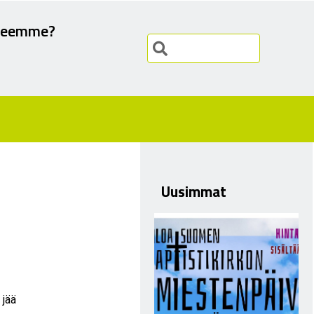
teemme?
Uusimmat
 jää