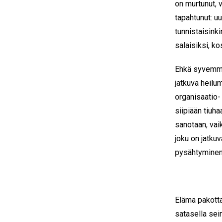
on murtunut, 
tapahtunut: uu
tunnistaisink
salaisiksi, k
Ehkä syvemmäl
jatkuva heilu
organisaatio-
siipiään tiuh
sanotaan, va
joku on jatku
pysähtyminen 
Elämä pakott
satasella sei