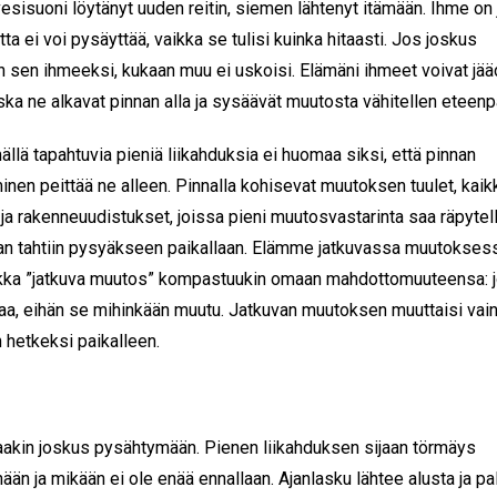
vesisuoni löytänyt uuden reitin, siemen lähtenyt itämään. Ihme on 
tta ei voi pysäyttää, vaikka se tulisi kuinka hitaasti. Jos joskus
in sen ihmeeksi, kukaan muu ei uskoisi. Elämäni ihmeet voivat jä
oska ne alkavat pinnan alla ja sysäävät muutosta vähitellen eteenp
lä tapahtuvia pieniä liikahduksia ei huomaa siksi, että pinnan
minen peittää ne alleen. Pinnalla kohisevat muutoksen tuulet, kaik
 ja rakenneuudistukset, joissa pieni muutosvastarinta saa räpytel
aan tahtiin pysyäkseen paikallaan. Elämme jatkuvassa muutokses
ikka ”jatkuva muutos” kompastuukin omaan mahdottomuuteensa: 
vaa, eihän se mihinkään muutu. Jatkuvan muutoksen muuttaisi vai
hetkeksi paikalleen.
aakin joskus pysähtymään. Pienen liikahduksen sijaan törmäys
nään ja mikään ei ole enää ennallaan. Ajanlasku lähtee alusta ja pa