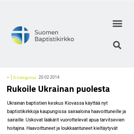
Mihin uskomme?
Mitä teemme?
Keitä olemme?
|
-
Ei kategoriaa
20.02.2014
Rukoile Ukrainan puolesta
Ukrainan baptistien keskus Kiovassa käyttää nyt
baptistikirkkoja kaupungissa sairaaloina haavoittuneille ja
sairaille. Uskovat lääkärit vuorottelevat apua tarvitsevien
hoitajina. Haavoittuneet ja loukkaantuneet kieltäytyvät