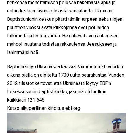
henkensä menettämisen pelossa hakemasta apua jo
entuudestaan täynnä olevista sairaaloista. Ukrainan
Baptistiunionin keskus päätti tämän tarpeen sekä tilojen
puutteen vuoksi avata kirkkojensa ovet potilaiden
tutkimista ja hoitoa varten. He näkevät avun antamisen
mahdollisuutena todistaa rakkautensa Jeesukseen ja
lähimmäisiinsä.
Baptistien työ Ukrainassa kasvaa. Viimeisten 20 vuoden
aikana siellä on aloitettu 1700 uutta seurakuntaa. Vuoden
2012 tilastot kertovat, että Ukrainasta löytyy EBF:n
toiseksi suurin baptistikirkko, jäseniä oli tuolloin
kaikkiaan 121 645.
Katso alkuperäinen kirjoitus ebf.org