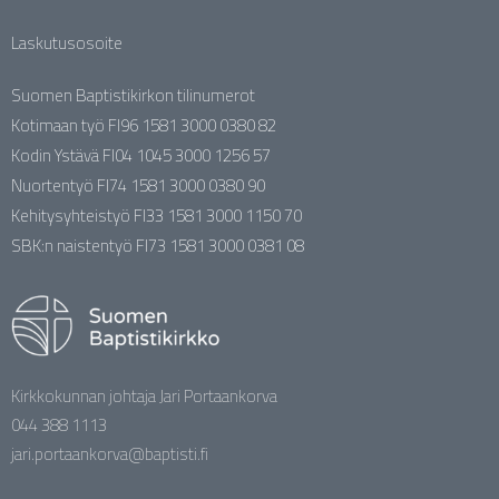
Laskutusosoite
Suomen Baptistikirkon tilinumerot
Kotimaan työ FI96 1581 3000 0380 82
Kodin Ystävä FI04 1045 3000 1256 57
Nuortentyö FI74 1581 3000 0380 90
Kehitysyhteistyö FI33 1581 3000 1150 70
SBK:n naistentyö FI73 1581 3000 0381 08
Kirkkokunnan johtaja Jari Portaankorva
044 388 1113
jari.portaankorva@baptisti.fi