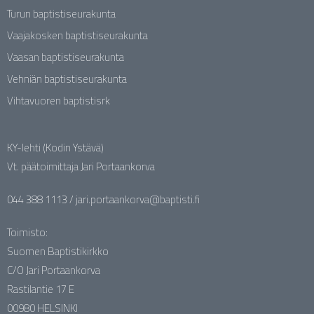
Turun baptistiseurakunta
Vaajakosken baptistiseurakunta
Vaasan baptistiseurakunta
Vehniän baptistiseurakunta
Vihtavuoren baptistisrk
KY-lehti (Kodin Ystävä)
Vt. päätoimittaja Jari Portaankorva
044 388 1113 / jari.portaankorva@baptisti.fi
Toimisto:
Suomen Baptistikirkko
C/O Jari Portaankorva
Rastilantie 17 E
00980 HELSINKI