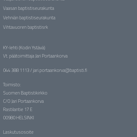
Vaasan baptistiseurakunta
Vehniän baptistiseurakunta
Vihtavuoren baptistisrk
KY-lehti (Kodin Ystävä)
Vt. päätoimittaja Jari Portaankorva
044 388 1113 / jari.portaankorva@baptisti.fi
Toimisto:
Suomen Baptistikirkko
C/O Jari Portaankorva
Rastilantie 17 E
00980 HELSINKI
Laskutusosoite