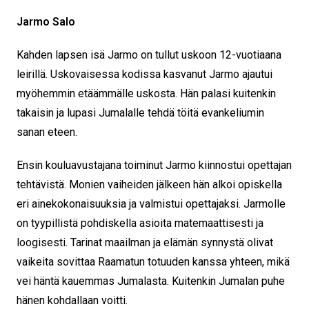
Jarmo Salo
Kahden lapsen isä Jarmo on tullut uskoon 12-vuotiaana
leirillä. Uskovaisessa kodissa kasvanut Jarmo ajautui
myöhemmin etäämmälle uskosta. Hän palasi kuitenkin
takaisin ja lupasi Jumalalle tehdä töitä evankeliumin
sanan eteen.
Ensin kouluavustajana toiminut Jarmo kiinnostui opettajan
tehtävistä. Monien vaiheiden jälkeen hän alkoi opiskella
eri ainekokonaisuuksia ja valmistui opettajaksi. Jarmolle
on tyypillistä pohdiskella asioita matemaattisesti ja
loogisesti. Tarinat maailman ja elämän synnystä olivat
vaikeita sovittaa Raamatun totuuden kanssa yhteen, mikä
vei häntä kauemmas Jumalasta. Kuitenkin Jumalan puhe
hänen kohdallaan voitti.