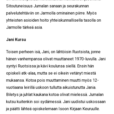
Sitoutuneisuus Jumalan sanaan ja seurakunnan
palvelutehtäviin on Jarmolla ominainen piirre. Myös
yhteisten asioiden hoito yhteiskunnallisella tasolla on
Jarmolle tärkeä asia.
Jani Kursu
Toisen perheen isä, Jani, on lähtöisin Ruotsista, jonne
hänen vanhempansa olivat muuttaneet 1970-luvulla. Jani
syntyi Ruotsissa ja kävi koulunsa siellä. Ensin hän
opiskeli atk-alaa, mutta se ei oikein vetänyt miestä
mukaansa. Kotoa pois muuttaminen muutti myös 12-
vuotiaana leirillä uskoon tullutta aikuistunutta Jania.
Biletys ja juhlat kaukana kotoa olivat mielessä. Jumalan
kutsu kuitenkin soi sydämessä. Jani uudistui uskossaan
ja päätti lähteä opiskelemaan Isoon Kirjaan Keuruulle.