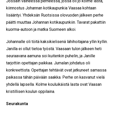
Jossain vaiheessa perheessä, jossa oli jo kolme lasta,
kiinnostus Johannan kotikaupunkia Vaasaa kohtaan
lisääntyi. Yhdeksän Ruotsissa olovuoden jälkeen perhe
päätti muuttaa Johannan kotikaupunkiin. Tavarat pakattiin
kuorma-autoon ja matka Suomeen alkoi.
Johannalle oli töitä kaksikielisenä lähihoitajana yllin kyllin.
Janilla ei ollut tietoa työstä. Vaasaan tulon jälkeen heti
seuraavana aamuna soi kuitenkin puhelin, ja Janille
tarjottiin opettajan paikkaa. Jumalan johdatus oli
konkreettista. Opettajan tehtävät ovat jatkuneet samassa
paikassa tähän päivään saakka. Perhe on kasvanut vielä
yhdellä lapsella. Kolme kouluikäistä lasta ovat Vaasan
kristillisen koulun oppilaina.
Seurakunta