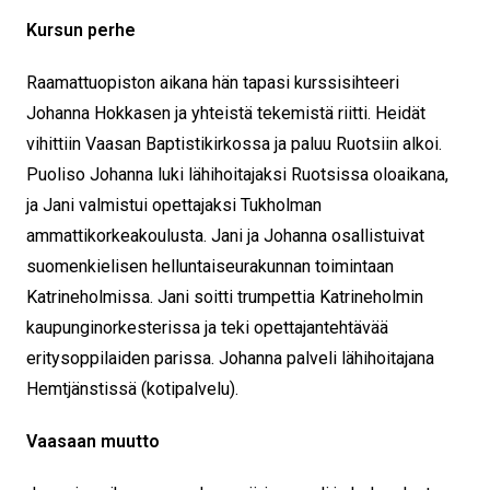
Kursun perhe
Raamattuopiston aikana hän tapasi kurssisihteeri
Johanna Hokkasen ja yhteistä tekemistä riitti. Heidät
vihittiin Vaasan Baptistikirkossa ja paluu Ruotsiin alkoi.
Puoliso Johanna luki lähihoitajaksi Ruotsissa oloaikana,
ja Jani valmistui opettajaksi Tukholman
ammattikorkeakoulusta. Jani ja Johanna osallistuivat
suomenkielisen helluntaiseurakunnan toimintaan
Katrineholmissa. Jani soitti trumpettia Katrineholmin
kaupunginorkesterissa ja teki opettajantehtävää
eritysoppilaiden parissa. Johanna palveli lähihoitajana
Hemtjänstissä (kotipalvelu).
Vaasaan muutto