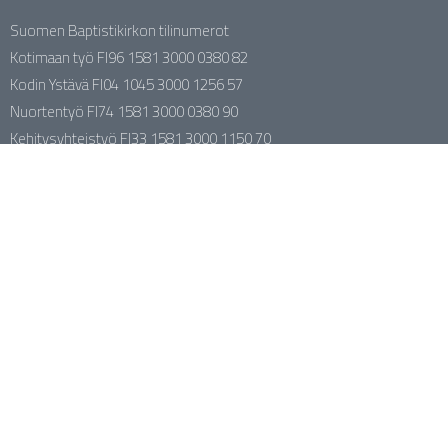
Suomen Baptistikirkon tilinumerot
Kotimaan työ FI96 1581 3000 0380 82
Kodin Ystävä FI04 1045 3000 1256 57
Nuortentyö FI74 1581 3000 0380 90
Kehitysyhteistyö FI33 1581 3000 1150 70
SBK:n naistentyö FI73 1581 3000 0381 08
Kirkkokunnan johtaja Jari Portaankorva
044 388 1113
jari.portaankorva@baptisti.fi
facebook.com/baptistikirkko