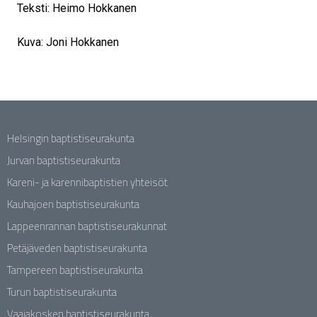
Teksti: Heimo Hokkanen
Kuva: Joni Hokkanen
Helsingin baptistiseurakunta
Jurvan baptistiseurakunta
Kareni- ja karennibaptistien yhteisöt
Kauhajoen baptistiseurakunta
Lappeenrannan baptistiseurakunnat
Petäjäveden baptistiseurakunta
Tampereen baptistiseurakunta
Turun baptistiseurakunta
Vaajakosken baptistiseurakunta