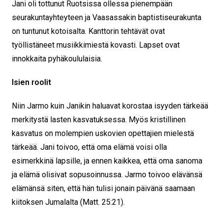
Jani oli tottunut Ruotsissa ollessa pienempään
seurakuntayhteyteen ja Vaasassakin baptistiseurakunta
on tuntunut kotoisalta. Kanttorin tehtävät ovat
työllistäneet musiikkimiestä kovasti. Lapset ovat
innokkaita pyhäkoululaisia.
Isien roolit
Niin Jarmo kuin Janikin haluavat korostaa isyyden tärkeää
merkitystä lasten kasvatuksessa. Myös kristillinen
kasvatus on molempien uskovien opettajien mielestä
tärkeää. Jani toivoo, että oma elämä voisi olla
esimerkkinä lapsille, ja ennen kaikkea, että oma sanoma
ja elämä olisivat sopusoinnussa. Jarmo toivoo elävänsä
elämänsä siten, että hän tulisi jonain päivänä saamaan
kiitoksen Jumalalta (Matt. 25:21).