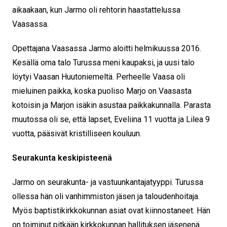
aikaakaan, kun Jarmo oli rehtorin haastattelussa
Vaasassa.
Opettajana Vaasassa Jarmo aloitti helmikuussa 2016.
Kesällä oma talo Turussa meni kaupaksi, ja uusi talo
löytyi Vaasan Huutoniemeltä. Perheelle Vaasa oli
mieluinen paikka, koska puoliso Marjo on Vaasasta
kotoisin ja Marjon isäkin asustaa paikkakunnalla. Parasta
muutossa oli se, että lapset, Eveliina 11 vuotta ja Lilea 9
vuotta, pääsivät kristilliseen kouluun.
Seurakunta keskipisteenä
Jarmo on seurakunta- ja vastuunkantajatyyppi. Turussa
ollessa hän oli vanhimmiston jäsen ja taloudenhoitaja.
Myös baptistikirkkokunnan asiat ovat kiinnostaneet. Hän
on toiminut pitkään kirkkokunnan hallituksen jäsenenä.