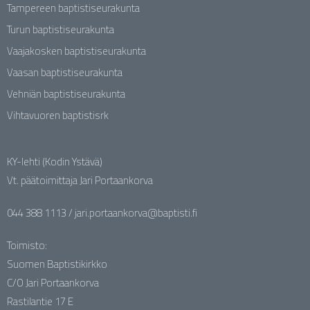
Tampereen baptistiseurakunta
Turun baptistiseurakunta
Vaajakosken baptistiseurakunta
Vaasan baptistiseurakunta
Vehniän baptistiseurakunta
Vihtavuoren baptistisrk
KY-lehti (Kodin Ystävä)
Vt. päätoimittaja Jari Portaankorva
044 388 1113 / jari.portaankorva@baptisti.fi
Toimisto:
Suomen Baptistikirkko
C/O Jari Portaankorva
Rastilantie 17 E