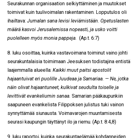
Seurakunnan organisaation selkiyttäminen ja muutokset
toimivat kuin tuulivoimalan rakentaminen. Lopputulos oli
ihailtava:
Jumalan sana levisi leviämistään. Opetuslasten
määrä kasvoi Jerusalemissa nopeasti, ja usko voitti
puolelleen myös monia pappeja.
(Ap.t. 6:7)
8. luku osoittaa, kuinka vastavoimana toiminut vaino johti
seurakuntalaisia toimimaan Jeesuksen todistajina entistä
laajemmalla alueella:
Kaikki muut paitsi apostolit
hajaantuivat eri puolille Juudeaa ja Samariaa.
— Ne, jotka
näin olivat hajaantuneet, kulkivat seudulta toiselle ja
levittivät evankeliumin sanaa.
Samarian pääkaupunkiin
saapuneen evankelista Filippoksen julistus tuki vainon
synnyttämää siunausta. Voimavarojen muuntamisesta
seurasi kaupungin täyttänyt ilo ja riemu. (Ap.t. 8:4,8)
9. luku raportoi, kuinka seurakuntaelämää kohdanneiden