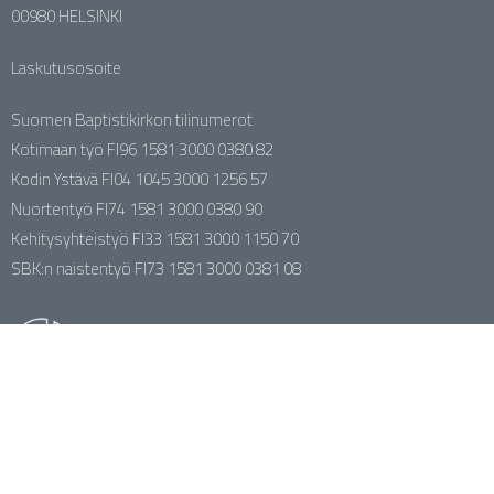
00980 HELSINKI
Laskutusosoite
Suomen Baptistikirkon tilinumerot
Kotimaan työ FI96 1581 3000 0380 82
Kodin Ystävä FI04 1045 3000 1256 57
Nuortentyö FI74 1581 3000 0380 90
Kehitysyhteistyö FI33 1581 3000 1150 70
SBK:n naistentyö FI73 1581 3000 0381 08
Kirkkokunnan johtaja Jari Portaankorva
044 388 1113
jari.portaankorva@baptisti.fi