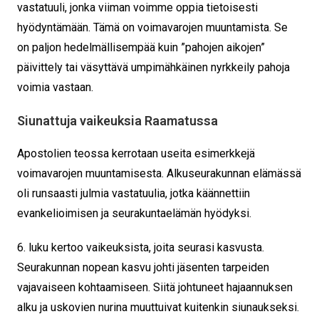
vastatuuli, jonka viiman voimme oppia tietoisesti
hyödyntämään. Tämä on voimavarojen muuntamista. Se
on paljon hedelmällisempää kuin ”pahojen aikojen”
päivittely tai väsyttävä umpimähkäinen nyrkkeily pahoja
voimia vastaan.
Siunattuja vaikeuksia Raamatussa
Apostolien teossa kerrotaan useita esimerkkejä
voimavarojen muuntamisesta. Alkuseurakunnan elämässä
oli runsaasti julmia vastatuulia, jotka käännettiin
evankelioimisen ja seurakuntaelämän hyödyksi.
6. luku kertoo vaikeuksista, joita seurasi kasvusta.
Seurakunnan nopean kasvu johti jäsenten tarpeiden
vajavaiseen kohtaamiseen. Siitä johtuneet hajaannuksen
alku ja uskovien nurina muuttuivat kuitenkin siunaukseksi.