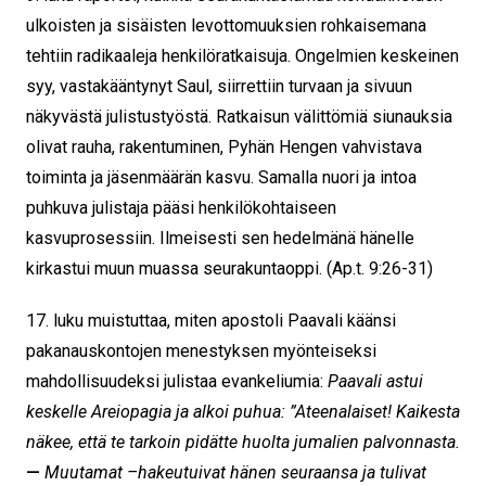
ulkoisten ja sisäisten levottomuuksien rohkaisemana
tehtiin radikaaleja henkilöratkaisuja. Ongelmien keskeinen
syy, vastakääntynyt Saul, siirrettiin turvaan ja sivuun
näkyvästä julistustyöstä. Ratkaisun välittömiä siunauksia
olivat rauha, rakentuminen, Pyhän Hengen vahvistava
toiminta ja jäsenmäärän kasvu.
Samalla nuori ja intoa
puhkuva julistaja pääsi henkilökohtaiseen
kasvuprosessiin. Ilmeisesti sen hedelmänä hänelle
kirkastui muun muassa seurakuntaoppi. (Ap.t. 9:26-31)
17. luku
muistuttaa, miten apostoli Paavali käänsi
pakanauskontojen menestyksen myönteiseksi
mahdollisuudeksi julistaa evankeliumia:
Paavali astui
keskelle Areiopagia ja alkoi puhua: ”Ateenalaiset! Kaikesta
näkee, että te tarkoin pidätte huolta jumalien palvonnasta.
—
Muutamat –hakeutuivat hänen seuraansa ja tulivat