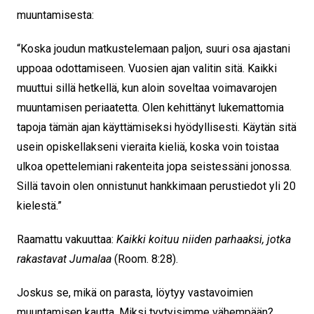
muuntamisesta:
“Koska joudun matkustelemaan paljon, suuri osa ajastani
uppoaa odottamiseen. Vuosien ajan valitin sitä. Kaikki
muuttui sillä hetkellä, kun aloin soveltaa voimavarojen
muuntamisen periaatetta. Olen kehittänyt lukemattomia
tapoja tämän ajan käyttämiseksi hyödyllisesti. Käytän sitä
usein opiskellakseni vieraita kieliä, koska voin toistaa
ulkoa opettelemiani rakenteita jopa seistessäni jonossa.
Sillä tavoin olen onnistunut hankkimaan perustiedot yli 20
kielestä.”
Raamattu vakuuttaa:
Kaikki koituu niiden parhaaksi, jotka
rakastavat Jumalaa
(Room. 8:28).
Joskus se, mikä on parasta, löytyy vastavoimien
muuntamisen kautta. Miksi tyytyisimme vähempään?