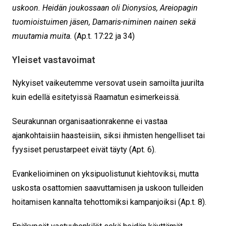
uskoon. Heidän joukossaan oli Dionysios, Areiopagin
tuomioistuimen jäsen, Damaris-niminen nainen sekä
muutamia muita.
(Ap.t. 17:22 ja 34)
Yleiset vastavoimat
Nykyiset vaikeutemme versovat usein samoilta juurilta
kuin edellä esitetyissä Raamatun esimerkeissä.
Seurakunnan organisaationrakenne ei vastaa
ajankohtaisiin haasteisiin, siksi ihmisten hengelliset tai
fyysiset perustarpeet eivät täyty (Apt. 6).
Evankelioiminen on yksipuolistunut kiehtoviksi, mutta
uskosta osattomien saavuttamisen ja uskoon tulleiden
hoitamisen kannalta tehottomiksi kampanjoiksi (Ap.t. 8).