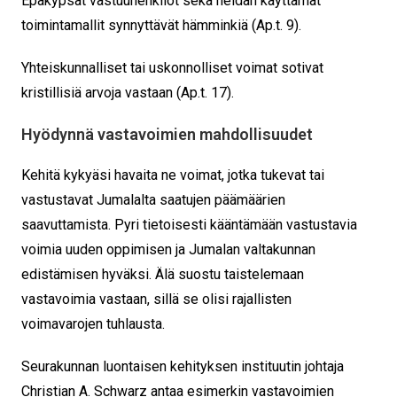
Epäkypsät vastuuhenkilöt sekä heidän käyttämät
toimintamallit synnyttävät hämminkiä (Ap.t. 9).
Yhteiskunnalliset tai uskonnolliset voimat sotivat
kristillisiä arvoja vastaan (Ap.t. 17).
Hyödynnä vastavoimien mahdollisuudet
Kehitä kykyäsi havaita ne voimat, jotka tukevat tai
vastustavat Jumalalta saatujen päämäärien
saavuttamista.
Pyri tietoisesti kääntämään vastustavia
voimia uuden oppimisen ja Jumalan valtakunnan
edistämisen hyväksi. Älä suostu taistelemaan
vastavoimia vastaan, sillä se olisi rajallisten
voimavarojen tuhlausta.
Seurakunnan luontaisen kehityksen instituutin johtaja
Christian A. Schwarz antaa esimerkin vastavoimien