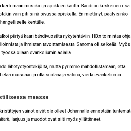
 kertomaan musiikin ja spiikkien kautta. Bändi on keskeinen osa
otakin vain piti siinä sivussa opiskella. En miettinyt, päätyisinkö
hengelliselle kentälle.
 alkoi piirtyä kaari bändivuosilta nykytehtäviin. HB:n toimintaa ohja
lioinnista ja ihmisten tavoittamisesta. Sanoma oli selkeää. Myös
työssä ollaan evankeliumin asialla.
ähde lähetystyöntekijöitä, mutta pyrimme mahdollistamaan, että
at elää maissaan ja olla suolana ja valona, viedä evankeliumia
stillisessä maassa
kristittyjen vainot eivät ole olleet Johannalle ennestään tuntema
äärä, laajuus ja muodot ovat silti myös yllättäneet.