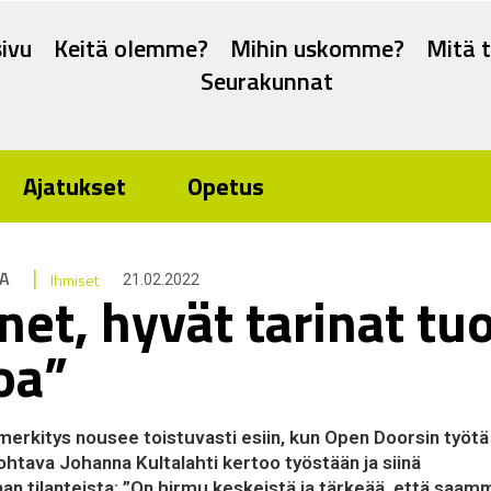
ivu
Keitä olemme?
Mihin uskomme?
Mitä 
Seurakunnat
Ajatukset
Opetus
|
LA
Ihmiset
21.02.2022
net, hyvät tarinat tu
oa”
erkitys nousee toistuvasti esiin, kun
Open Doorsin työtä
htava Johanna Kultalahti
kertoo työstään ja siinä
an tilanteista: ”On hirmu keskeistä ja tärkeää, että saam