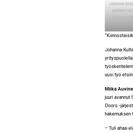
Johanna Kulta
ystäväni tul
kuluttua rukoi
”Kiinnostaisi
Johanna Kultal
yrityspuolell
työskentelem
uusi työ etsi
Miika Auvin
juuri avannut
Doors -järjes
hakemuksen t
– Tuli ahaa-e