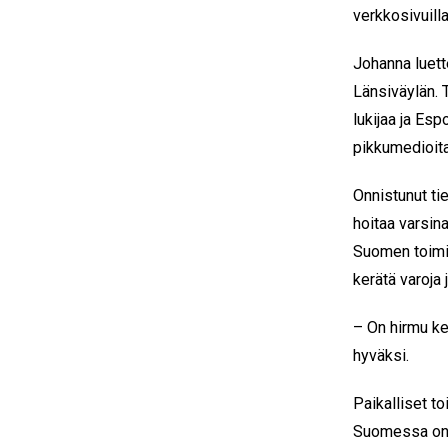
verkkosivuill
Johanna luet
Länsiväylän. 
lukijaa ja Es
pikkumedioita
Onnistunut ti
hoitaa varsin
Suomen toimis
kerätä varoja
– On hirmu ke
hyväksi.
Paikalliset t
Suomessa on p