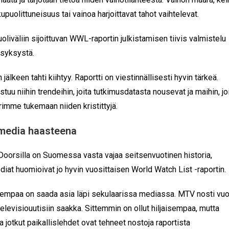
puolittuneisuus tai vainoa harjoittavat tahot vaihtelevat.
liväliin sijoittuvan WWL-raportin julkistamisen tiivis valmistelu
usyksystä.
jälkeen tahti kiihtyy. Raportti on viestinnällisesti hyvin tärkeä.
uu niihin trendeihin, joita tutkimusdatasta nousevat ja maihin, jo
yrimme tukemaan niiden kristittyjä.
 media haasteena
oorsilla on Suomessa vasta vajaa seitsenvuotinen historia,
ediat huomioivat jo hyvin vuosittaisen World Watch List -raportin.
sempaa on saada asia läpi sekulaarissa mediassa. MTV nosti vu
elevisiouutisiin saakka. Sittemmin on ollut hiljaisempaa, mutta
a jotkut paikallislehdet ovat tehneet nostoja raportista