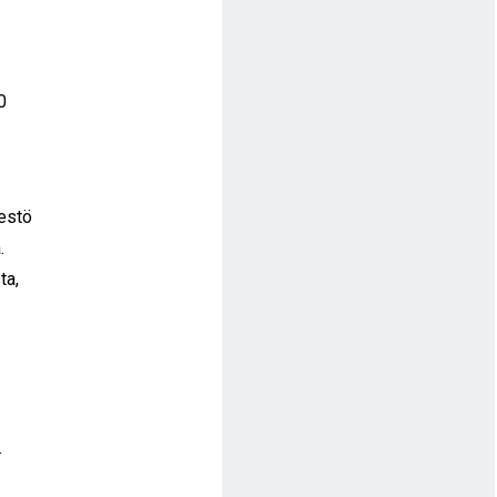
0
jestö
.
ta,
.