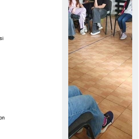
si
ton