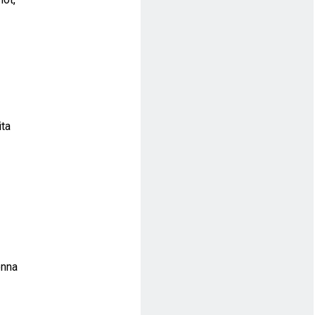
ita
onna