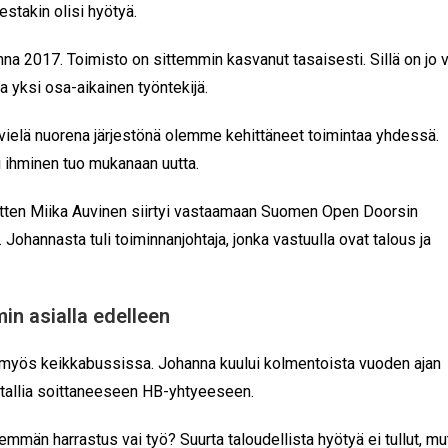
takin olisi hyötyä.
nna 2017. Toimisto on sittemmin kasvanut tasaisesti. Sillä on jo v
a yksi osa-aikainen työntekijä.
ielä nuorena järjestönä olemme kehittäneet toimintaa yhdessä.
 ihminen tuo mukanaan uutta.
itten Miika Auvinen siirtyi vastaamaan Suomen Open Doorsin
 Johannasta tuli toiminnanjohtaja, jonka vastuulla ovat talous ja
in asialla edelleen
 myös keikkabussissa. Johanna kuului kolmentoista vuoden ajan
metallia soittaneeseen HB-yhtyeeseen.
emmän harrastus vai työ? Suurta taloudellista hyötyä ei tullut, mu