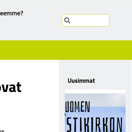
teemme?
ovat
Uusimmat
me