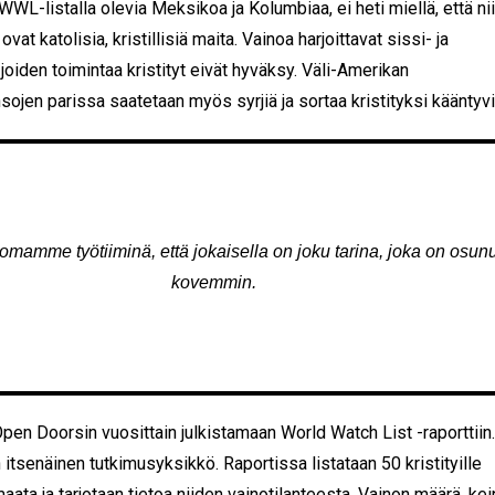
 WWL-listalla olevia Meksikoa ja Kolumbiaa, ei heti miellä, että ni
ovat katolisia, kristillisiä maita. Vainoa harjoittavat sissi- ja
, joiden toimintaa kristityt eivät hyväksy. Väli-Amerikan
sojen parissa saatetaan myös syrjiä ja sortaa kristityksi kääntyvi
uomamme työtiiminä, että jokaisella on joku tarina, joka on osunu
kovemmin.
pen Doorsin vuosittain julkistamaan World Watch List -raporttiin
ön itsenäinen tutkimusyksikkö. Raportissa listataan 50 kristityille
maata ja tarjotaan tietoa niiden vainotilanteesta. Vainon määrä, kei