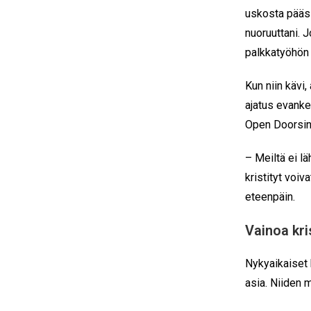
uskosta pääsi
nuoruuttani. J
palkkatyöhön 
Kun niin kävi,
ajatus evanke
Open Doorsin 
– Meiltä ei l
kristityt voiv
eteenpäin.
Vainoa kri
Nykyaikaiset 
asia. Niiden m