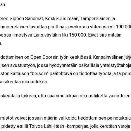
aan.
telee Sipoon Sanomat, Keski-Uusimaan, Tamperelaisen ja
Tamperelainen tavoittaa printtinä ja verkossa yhteensä yli 190 00
poossa ilmestyvä Länsiväyläkin liki 150 000. Eivät siis mitään
.
edottaminen on Open Doorsin työn keskiössä. Kansainvälinen jär
aisen avustustyön, jossa hyödynnetään paikallisia yhteistyötahoja
ton kaltaisen ”beissin” päätehtävä on tiedottaa työstä ja tarpeis
 ja rakentaa rukoustukea.
skeistä ja tärkeää, että saamme aikaan rukousliikettä vainottujen
oimistot voivat jossain määrin valikoida tiedottamisen painotuksia
idetty esillä Toivoa Lähi-Itään -kampanjaa, jolla kerätään varoja