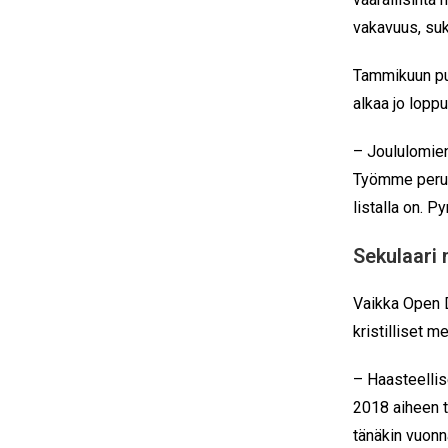
vakavuus, suku
Tammikuun puo
alkaa jo lopp
– Joululomien 
Työmme perust
listalla on. P
Sekulaari
Vaikka Open D
kristilliset m
– Haasteelli
2018 aiheen t
tänäkin vuonn