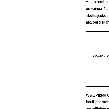
– Jos miettii
on vainoa. Ne 
rikollisjoukot
alkuperäiskan
Välillä h
WWL viittaa O
laatii järjest
vaarallisinta 