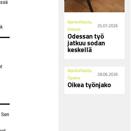
issä
Ajankohtaista
,
25.07.2026
ä.
Ihmiset
Odessan työ
jatkuu sodan
keskellä
t
Ajankohtaista
,
28.06.2026
Opetus
Oikea työnjako
. Sen
not,