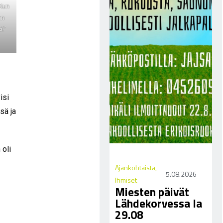
”Kun
an
i.”
isi
sä ja
 oli
Ajankohtaista
,
5.08.2026
Ihmiset
Miesten päivät
Lähdekorvessa la
29.08