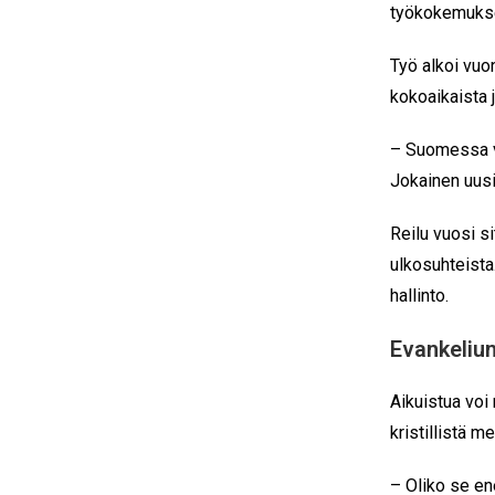
työkokemukses
Työ alkoi vuo
kokoaikaista j
– Suomessa v
Jokainen uusi
Reilu vuosi s
ulkosuhteista.
hallinto.
Evankelium
Aikuistua voi
kristillistä 
– Oliko se en