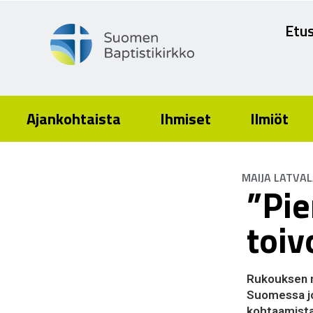
Etus
Ajankohtaista
Ihmiset
Ilmiöt
MAIJA LATVA
”Pie
toiv
Rukouksen m
Suomessa jo
kohtaamista