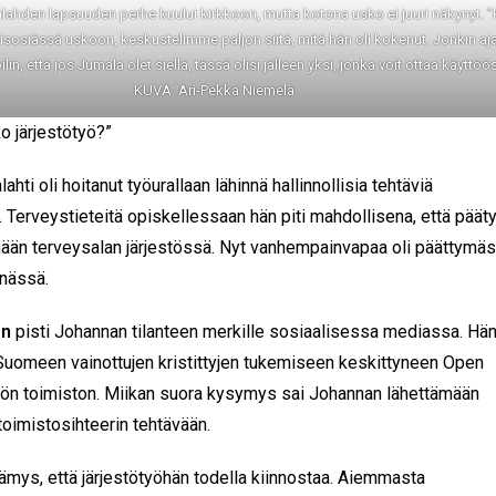
lahden lapsuuden perhe kuului kirkkoon, mutta kotona usko ei juuri näkynyt. 
i isosiässä uskoon, keskustelimme paljon siitä, mitä hän oli kokenut. Jonkin aj
lin, että jos Jumala olet siellä, tässä olisi jälleen yksi, jonka voit ottaa käyttöös
KUVA: Ari-Pekka Niemelä
ko järjestötyö?”
ahti oli hoitanut työurallaan lähinnä hallinnollisia tehtäviä
a. Terveystieteitä opiskellessaan hän piti mahdollisena, että pääty
ään terveysalan järjestössä. Nyt vanhempainvapaa oli päättymäs
nnässä.
en
pisti Johannan tilanteen merkille sosiaalisessa mediassa. Hän
 Suomeen vainottujen kristittyjen tukemiseen keskittyneen Open
tön toimiston. Miikan suora kysymys sai Johannan lähettämään
oimistosihteerin tehtävään.
lämys, että järjestötyöhän todella kiinnostaa. Aiemmasta