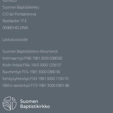
Toimisto:
Suomen Baptistikirkko
C/O Jari Portaankorva
Rastilantie 17 E
00980 HELSINKI
Laskutusosoite
Suomen Baptistikirkon tilinumerot
Kotimaan työ FI96 1581 3000 0380 82
Kodin Ystävä FI04 1045 3000 1256 57
Nuortentyö FI74 1581 3000 0380 90
Kehitysyhteistyö FI33 1581 3000 1150 70
SBK:n naistentyö FI73 1581 3000 0381 08