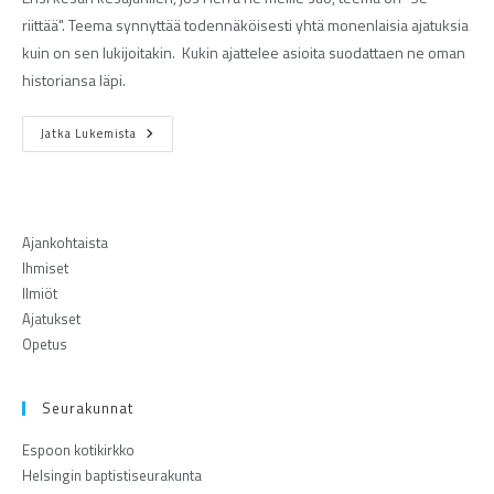
riittää". Teema synnyttää todennäköisesti yhtä monenlaisia ajatuksia
kuin on sen lukijoitakin. Kukin ajattelee asioita suodattaen ne oman
historiansa läpi.
Jatka Lukemista
Ajankohtaista
Ihmiset
Ilmiöt
Ajatukset
Opetus
Seurakunnat
Espoon kotikirkko
Helsingin baptistiseurakunta