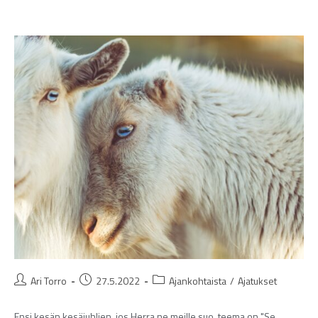
Ari Torro
27.5.2022
Ajankohtaista
/
Ajatukset
Ensi kesän kesäjuhlien, jos Herra ne meille suo, teema on "Se