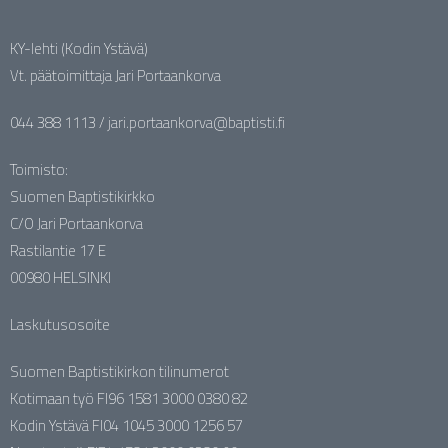
KY-lehti (Kodin Ystävä)
Vt. päätoimittaja Jari Portaankorva
044 388 1113 / jari.portaankorva@baptisti.fi
Toimisto:
Suomen Baptistikirkko
C/O Jari Portaankorva
Rastilantie 17 E
00980 HELSINKI
Laskutusosoite
Suomen Baptistikirkon tilinumerot
Kotimaan työ FI96 1581 3000 0380 82
Kodin Ystävä FI04 1045 3000 1256 57