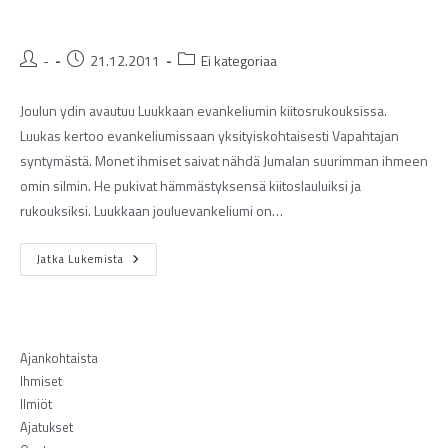
-
21.12.2011
Ei kategoriaa
Joulun ydin avautuu Luukkaan evankeliumin kiitosrukouksissa.
Luukas kertoo evankeliumissaan yksityiskohtaisesti Vapahtajan
syntymästä. Monet ihmiset saivat nähdä Jumalan suurimman ihmeen
omin silmin. He pukivat hämmästyksensä kiitoslauluiksi ja
rukouksiksi. Luukkaan jouluevankeliumi on…
Jatka Lukemista
Ajankohtaista
Ihmiset
Ilmiöt
Ajatukset