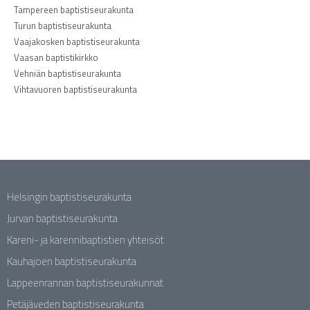
Tampereen baptistiseurakunta
Turun baptistiseurakunta
Vaajakosken baptistiseurakunta
Vaasan baptistikirkko
Vehniän baptistiseurakunta
Vihtavuoren baptistiseurakunta
Helsingin baptistiseurakunta
Jurvan baptistiseurakunta
Kareni- ja karennibaptistien yhteisöt
Kauhajoen baptistiseurakunta
Lappeenrannan baptistiseurakunnat
Petäjäveden baptistiseurakunta