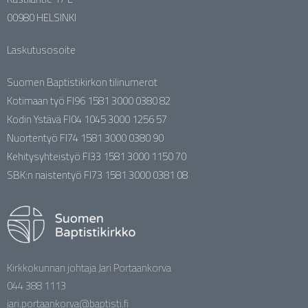
00980 HELSINKI
Laskutusosoite
Suomen Baptistikirkon tilinumerot
Kotimaan työ FI96 1581 3000 0380 82
Kodin Ystävä FI04 1045 3000 1256 57
Nuortentyö FI74 1581 3000 0380 90
Kehitysyhteistyö FI33 1581 3000 1150 70
SBK:n naistentyö FI73 1581 3000 0381 08
Kirkkokunnan johtaja Jari Portaankorva
044 388 1113
jari.portaankorva@baptisti.fi