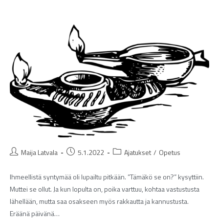
Maija Latvala
5.1.2022
Ajatukset
/
Opetus
Ihmeellistä syntymää oli lupailtu pitkään. ”Tämäkö se on?” kysyttiin.
Muttei se ollut. Ja kun lopulta on, poika varttuu, kohtaa vastustusta
lähellään, mutta saa osakseen myös rakkautta ja kannustusta.
Eräänä päivänä…