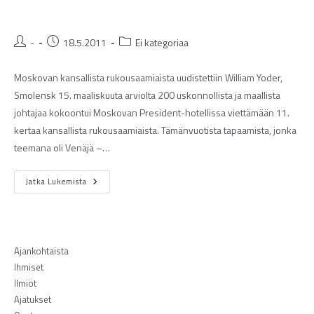
-
18.5.2011
Ei kategoriaa
Moskovan kansallista rukousaamiaista uudistettiin William Yoder,
Smolensk 15. maaliskuuta arviolta 200 uskonnollista ja maallista
johtajaa kokoontui Moskovan President-hotellissa viettämään 11.
kertaa kansallista rukousaamiaista. Tämänvuotista tapaamista, jonka
teemana oli Venäjä –…
Jatka Lukemista
Ajankohtaista
Ihmiset
Ilmiöt
Ajatukset