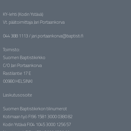
KY-lehti (Kodin Ystävä)
Vt. päätoimittaja Jari Portaankorva
044 388 1113 / jari.portaankorva@baptisti.fi
Toimisto:
Suomen Baptistikirkko
C/O Jari Portaankorva
Rastilantie 17 E
00980 HELSINKI
Laskutusosoite
Suomen Baptistikirkon tilinumerot
Kotimaan työ FI96 1581 3000 0380 82
Kodin Ystävä FI04 1045 3000 1256 57