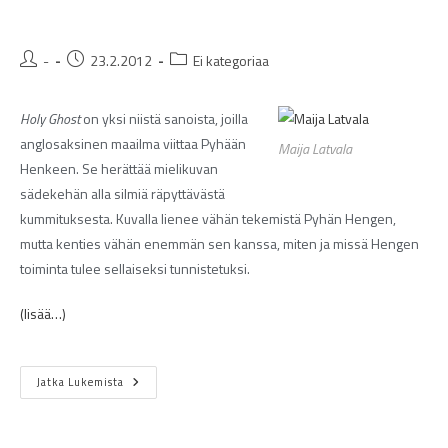
-
23.2.2012
Ei kategoriaa
Holy Ghost
on yksi niistä sanoista, joilla
anglosaksinen maailma viittaa Pyhään
Maija Latvala
Henkeen. Se herättää mielikuvan
sädekehän alla silmiä räpyttävästä
kummituksesta. Kuvalla lienee vähän tekemistä Pyhän Hengen,
mutta kenties vähän enemmän sen kanssa, miten ja missä Hengen
toiminta tulee sellaiseksi tunnistetuksi.
(lisää…)
Jatka Lukemista