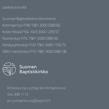
Laskutusosoite
Suomen Baptistikirkon tilinumerot
Kotimaan työ FI96 1581 3000 0380 82
Kodin Ystävä FI04 1045 3000 1256 57
Nuortentyö FI74 1581 3000 0380 90
Kehitysyhteistyö FI33 1581 3000 1150 70
SBK:n naistentyö FI73 1581 3000 0381 08
Kirkkokunnan johtaja Jari Portaankorva
044 388 1113
jari.portaankorva@baptisti.fi