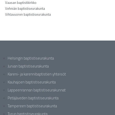
Vaasan baptistikirkko
Vehniän baptistiseurakunta
Vihtavuoren baptistiseurakunta
Helsingin baptistiseurakunta
Jurvan baptistiseurakunta
Kareni- ja karennibaptistien yhteisöt
Kauhajoen baptistiseurakunta
Lappeenrannan baptistiseurakunnat
Petäjäveden baptistiseurakunta
Tampereen baptistiseurakunta
Turun baptistiseurakunta