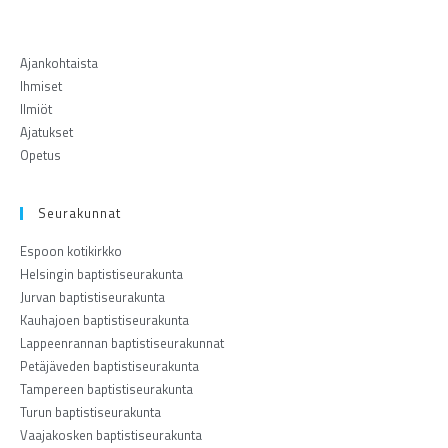
Ajankohtaista
Ihmiset
Ilmiöt
Ajatukset
Opetus
Seurakunnat
Espoon kotikirkko
Helsingin baptistiseurakunta
Jurvan baptistiseurakunta
Kauhajoen baptistiseurakunta
Lappeenrannan baptistiseurakunnat
Petäjäveden baptistiseurakunta
Tampereen baptistiseurakunta
Turun baptistiseurakunta
Vaajakosken baptistiseurakunta