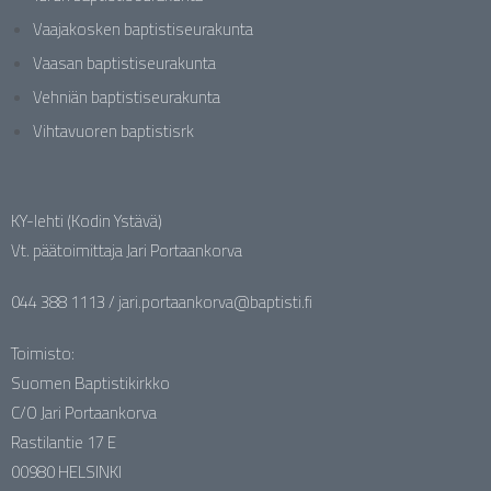
Vaajakosken baptistiseurakunta
Vaasan baptistiseurakunta
Vehniän baptistiseurakunta
Vihtavuoren baptistisrk
KY-lehti (Kodin Ystävä)
Vt. päätoimittaja Jari Portaankorva
044 388 1113 / jari.portaankorva@baptisti.fi
Toimisto:
Suomen Baptistikirkko
C/O Jari Portaankorva
Rastilantie 17 E
00980 HELSINKI