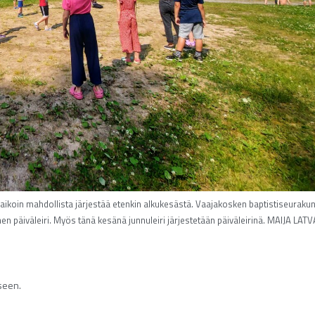
 paikoin mahdollista järjestää etenkin alkukesästä. Vaajakosken baptistiseuraku
oinen päiväleiri. Myös tänä kesänä junnuleiri järjestetään päiväleirinä. MAIJA LAT
iseen.