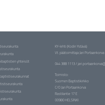
stiseurakunta
KY-lehti (Kodin Ystävä)
Vt. päätoimittaja Jari Portaankorva
seurakunta
nibaptistien yhteisöt
044 388 1113 / jari.portaankorva@b
stiseurakunta
Toimisto:
baptistiseurakunnat
Suomen Baptistikirkko
tistiseurakunta
C/O Jari Portaankorva
istiseurakunta
Rastilantie 17 E
eurakunta
00980 HELSINKI