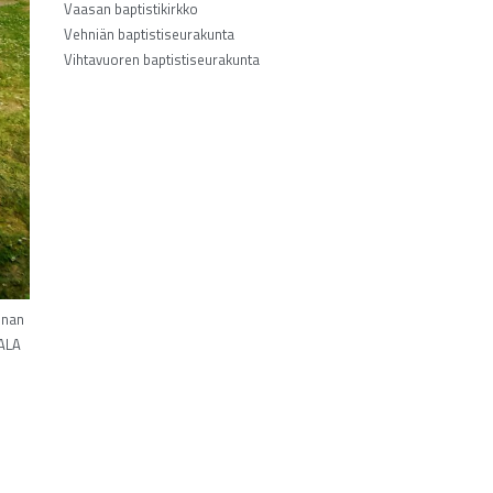
Vaasan baptistikirkko
Vehniän baptistiseurakunta
Vihtavuoren baptistiseurakunta
nnan
VALA