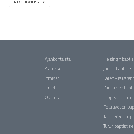
Jatka Lukemista
Ajankohtaista
Helsingin bapti
Ajatukset
Jurvan baptisti
Ihmiset
Kareni- ja karen
Ilmiöt
Kauhajoen bapti
Opetus
Lappeenrannan 
Petäjäveden bap
Tampereen bapt
Turun baptistis