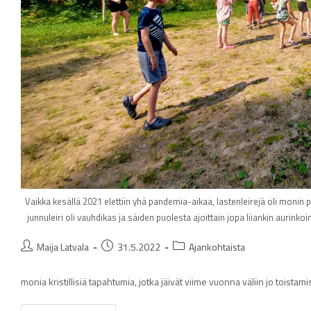
Vaikka kesällä 2021 elettiin yhä pandemia-aikaa, lastenleirejä oli monin
junnuleiri oli vauhdikas ja säiden puolesta ajoittain jopa liiankin aurink
Maija Latvala
31.5.2022
Ajankohtaista
monia kristillisiä tapahtumia, jotka jäivät viime vuonna väliin jo toistam