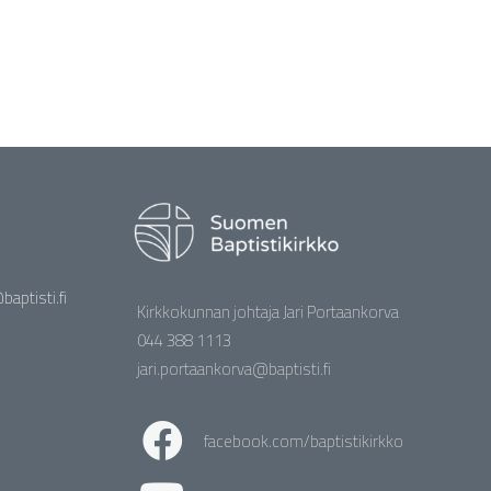
aptisti.fi
Kirkkokunnan johtaja Jari Portaankorva
044 388 1113
jari.portaankorva@baptisti.fi
facebook.com/baptistikirkko