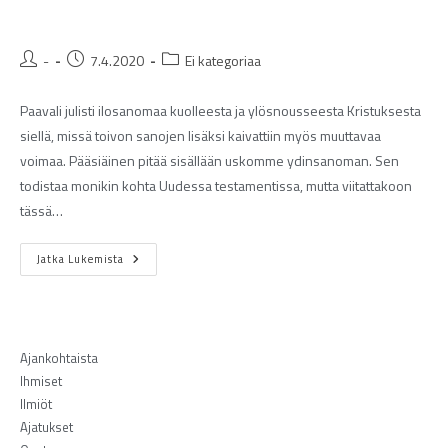
-
7.4.2020
Ei kategoriaa
Paavali julisti ilosanomaa kuolleesta ja ylösnousseesta Kristuksesta
siellä, missä toivon sanojen lisäksi kaivattiin myös muuttavaa
voimaa. Pääsiäinen pitää sisällään uskomme ydinsanoman. Sen
todistaa monikin kohta Uudessa testamentissa, mutta viitattakoon
tässä…
Jatka Lukemista
Ajankohtaista
Ihmiset
Ilmiöt
Ajatukset