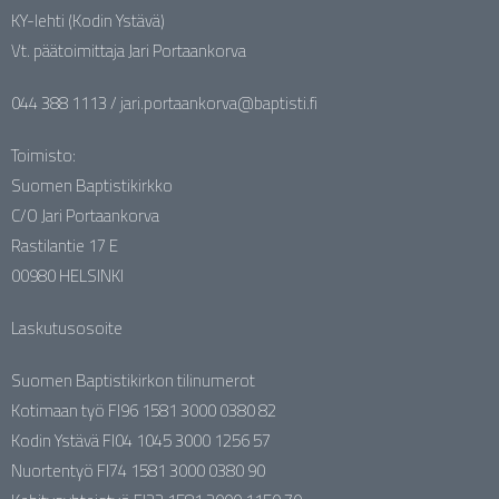
KY-lehti (Kodin Ystävä)
Vt. päätoimittaja Jari Portaankorva
044 388 1113 / jari.portaankorva@baptisti.fi
Toimisto:
Suomen Baptistikirkko
C/O Jari Portaankorva
Rastilantie 17 E
00980 HELSINKI
Laskutusosoite
Suomen Baptistikirkon tilinumerot
Kotimaan työ FI96 1581 3000 0380 82
Kodin Ystävä FI04 1045 3000 1256 57
Nuortentyö FI74 1581 3000 0380 90