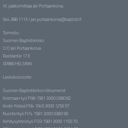
Vt. päätoimittaja Jari Portaankorva
044 388 1113 / jari.portaankorva@baptisti.fi
Toimisto:
Suomen Baptistikirkko
C/O Jari Portaankorva
Rastilantie 17 E
00980 HELSINKI
Laskutusosoite
Suomen Baptistikirkon tilinumerot
Kotimaan työ FI96 1581 3000 0380 82
Kodin Ystävä FI04 1045 3000 1256 57
Nuortentyö FI74 1581 3000 0380 90
Kehitysyhteistyö FI33 1581 3000 1150 70