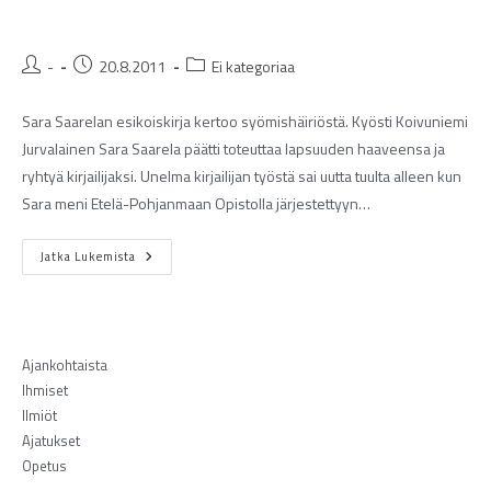
-
20.8.2011
Ei kategoriaa
Sara Saarelan esikoiskirja kertoo syömishäiriöstä. Kyösti Koivuniemi
Jurvalainen Sara Saarela päätti toteuttaa lapsuuden haaveensa ja
ryhtyä kirjailijaksi. Unelma kirjailijan työstä sai uutta tuulta alleen kun
Sara meni Etelä-Pohjanmaan Opistolla järjestettyyn…
Jatka Lukemista
Ajankohtaista
Ihmiset
Ilmiöt
Ajatukset
Opetus