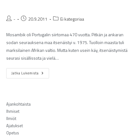
-
20.9.2011
Ei kategoriaa
Mosambik oli Portugalin siirtomaa 470 vuotta. Pitkän ja ankaran
sodan seurauksena maa itsenäistyi v. 1975. Tuolloin maasta tuli
marksilainen Afrikan valtio. Mutta kuten usein käy, itsenäistymistä
seurasi sisällissota ja vielä…
Jatka Lukemista
Ajankohtaista
Ihmiset
Ilmiöt
Ajatukset
Opetus