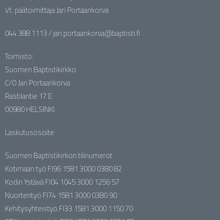
Vt. päätoimittaja Jari Portaankorva
044 388 1113 / jari.portaankorva@baptisti.fi
Toimisto:
Suomen Baptistikirkko
C/O Jari Portaankorva
Rastilantie 17 E
00980 HELSINKI
Laskutusosoite
Suomen Baptistikirkon tilinumerot
Kotimaan työ FI96 1581 3000 0380 82
Kodin Ystävä FI04 1045 3000 1256 57
Nuortentyö FI74 1581 3000 0380 90
Kehitysyhteistyö FI33 1581 3000 1150 70