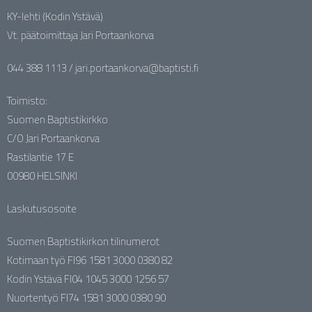
KY-lehti (Kodin Ystävä)
Vt. päätoimittaja Jari Portaankorva
044 388 1113 / jari.portaankorva@baptisti.fi
Toimisto:
Suomen Baptistikirkko
C/O Jari Portaankorva
Rastilantie 17 E
00980 HELSINKI
Laskutusosoite
Suomen Baptistikirkon tilinumerot
Kotimaan työ FI96 1581 3000 0380 82
Kodin Ystävä FI04 1045 3000 1256 57
Nuortentyö FI74 1581 3000 0380 90