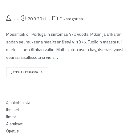
-
20.9.2011
Ei kategoriaa
Mosambik oli Portugalin siirtomaa 470 vuotta. Pitkän ja ankaran
sodan seurauksena maa itsenäistyi v. 1975. Tuolloin maasta tuli
marksilainen Afrikan valtio. Mutta kuten usein käy, itsenäistymistä
seurasi sisällissota ja vielä…
Jatka Lukemista
Ajankohtaista
Ihmiset
Ilmiöt
Ajatukset
Opetus