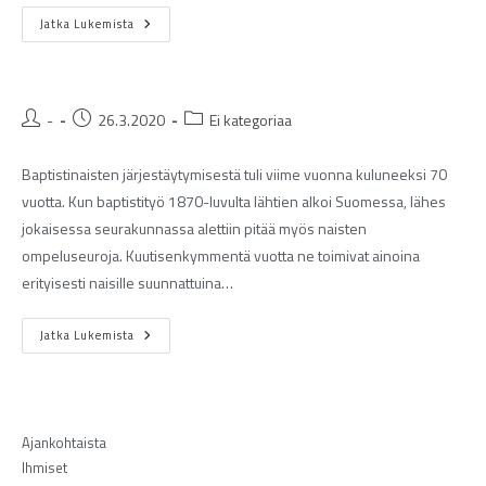
Jatka Lukemista
-
26.3.2020
Ei kategoriaa
Baptistinaisten järjestäytymisestä tuli viime vuonna kuluneeksi 70
vuotta. Kun baptistityö 1870-luvulta lähtien alkoi Suomessa, lähes
jokaisessa seurakunnassa alettiin pitää myös naisten
ompeluseuroja. Kuutisenkymmentä vuotta ne toimivat ainoina
erityisesti naisille suunnattuina…
Jatka Lukemista
Ajankohtaista
Ihmiset