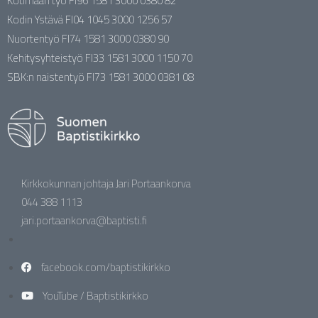
Kotimaan työ FI96 1581 3000 0380 82
Kodin Ystävä FI04 1045 3000 1256 57
Nuortentyö FI74 1581 3000 0380 90
Kehitysyhteistyö FI33 1581 3000 1150 70
SBK:n naistentyö FI73 1581 3000 0381 08
Kirkkokunnan johtaja Jari Portaankorva
044 388 1113
jari.portaankorva@baptisti.fi
facebook.com/baptistikirkko
YouTube / Baptistikirkko