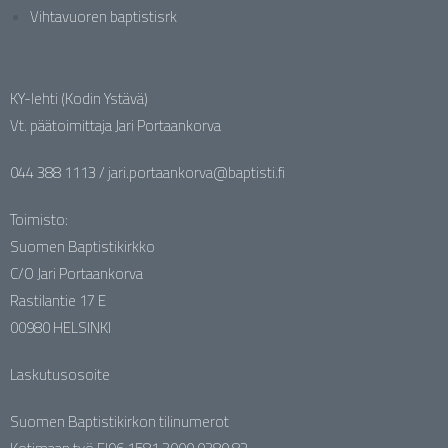
Vihtavuoren baptistisrk
KY-lehti (Kodin Ystävä)
Vt. päätoimittaja Jari Portaankorva
044 388 1113 / jari.portaankorva@baptisti.fi
Toimisto:
Suomen Baptistikirkko
C/O Jari Portaankorva
Rastilantie 17 E
00980 HELSINKI
Laskutusosoite
Suomen Baptistikirkon tilinumerot