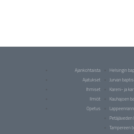
Ajankohtaista
Helsingin ba
Ajatukset
Jurvan bapti
Ihmiset
Kareni- ja ka
Ilmiöt
Kauhajoen ba
Opetus
Lappeenrann
Petäjäveden 
Tampereen b