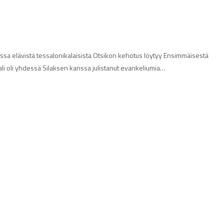
ssa elävistä tessalonikalaisista Otsikon kehotus löytyy Ensimmäisestä
vali oli yhdessä Silaksen kanssa julistanut evankeliumia…