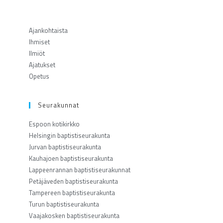
Ajankohtaista
Ihmiset
Ilmiöt
Ajatukset
Opetus
Seurakunnat
Espoon kotikirkko
Helsingin baptistiseurakunta
Jurvan baptistiseurakunta
Kauhajoen baptistiseurakunta
Lappeenrannan baptistiseurakunnat
Petäjäveden baptistiseurakunta
Tampereen baptistiseurakunta
Turun baptistiseurakunta
Vaajakosken baptistiseurakunta