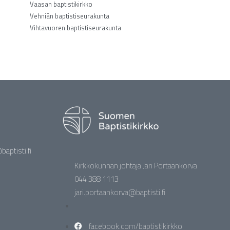
Vaasan baptistikirkko
Vehniän baptistiseurakunta
Vihtavuoren baptistiseurakunta
aptisti.fi
Kirkkokunnan johtaja Jari Portaankorva
044 388 1113
jari.portaankorva@baptisti.fi
facebook.com/baptistikirkko