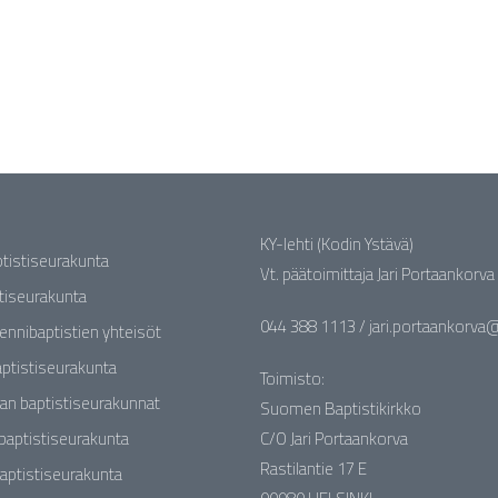
KY-lehti (Kodin Ystävä)
ptistiseurakunta
Vt. päätoimittaja Jari Portaankorva
stiseurakunta
044 388 1113 / jari.portaankorva@b
rennibaptistien yhteisöt
ptistiseurakunta
Toimisto:
an baptistiseurakunnat
Suomen Baptistikirkko
baptistiseurakunta
C/O Jari Portaankorva
Rastilantie 17 E
aptistiseurakunta