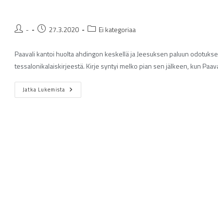
-
27.3.2020
Ei kategoriaa
Paavali kantoi huolta ahdingon keskellä ja Jeesuksen paluun odotukse
tessalonikalaiskirjeestä. Kirje syntyi melko pian sen jälkeen, kun Paa
Jatka Lukemista