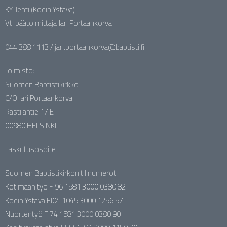
KY-lehti (Kodin Ystävä)
Vt. päätoimittaja Jari Portaankorva
044 388 1113 / jari.portaankorva@baptisti.fi
Toimisto:
Suomen Baptistikirkko
C/O Jari Portaankorva
Rastilantie 17 E
00980 HELSINKI
Laskutusosoite
Suomen Baptistikirkon tilinumerot
Kotimaan työ FI96 1581 3000 0380 82
Kodin Ystävä FI04 1045 3000 1256 57
Nuortentyö FI74 1581 3000 0380 90