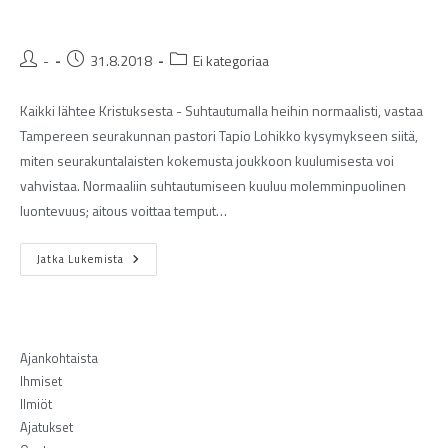
-
31.8.2018
Ei kategoriaa
Kaikki lähtee Kristuksesta - Suhtautumalla heihin normaalisti, vastaa
Tampereen seurakunnan pastori Tapio Lohikko kysymykseen siitä,
miten seurakuntalaisten kokemusta joukkoon kuulumisesta voi
vahvistaa. Normaaliin suhtautumiseen kuuluu molemminpuolinen
luontevuus; aitous voittaa temput…
Jatka Lukemista
Ajankohtaista
Ihmiset
Ilmiöt
Ajatukset