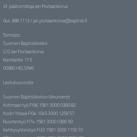
Vt. päätoimittaja Jari Portaankorva
044 388 1113 / jari.portaankorva@baptisti.fi
Toimisto:
Suomen Baptistikirkko
C/O Jari Portaankorva
Rastilantie 17 E
00980 HELSINKI
Laskutusosoite
Suomen Baptistikirkon tilinumerot
Kotimaan työ FI96 1581 3000 0380 82
Kodin Ystävä FI04 1045 3000 1256 57
Nuortentyö FI74 1581 3000 0380 90
Kehitysyhteistyö FI33 1581 3000 1150 70