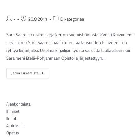
-
20.8.2011
Ei kategoriaa
Sara Saarelan esikoiskirja kertoo syömishäiriöstä. Kyösti Koivuniemi
Jurvalainen Sara Saarela päätti toteuttaa lapsuuden haaveensa ja
ryhtyä kirjailijaksi. Unelma kirjailijan työstä sai uutta tuulta alleen kun
Sara meni Etelä-Pohjanmaan Opistolla järjestettyyn…
Jatka Lukemista
Ajankohtaista
Ihmiset
Ilmiöt
Ajatukset
Opetus