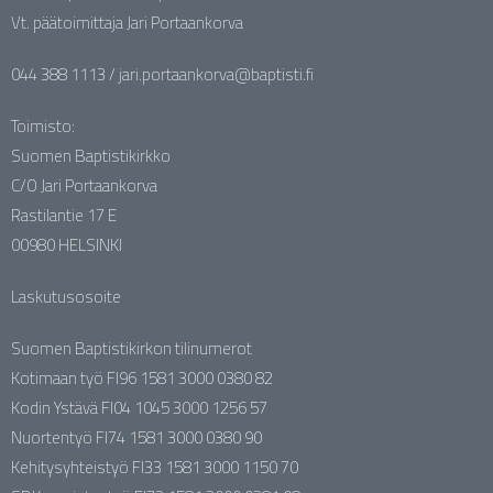
Vt. päätoimittaja Jari Portaankorva
044 388 1113 / jari.portaankorva@baptisti.fi
Toimisto:
Suomen Baptistikirkko
C/O Jari Portaankorva
Rastilantie 17 E
00980 HELSINKI
Laskutusosoite
Suomen Baptistikirkon tilinumerot
Kotimaan työ FI96 1581 3000 0380 82
Kodin Ystävä FI04 1045 3000 1256 57
Nuortentyö FI74 1581 3000 0380 90
Kehitysyhteistyö FI33 1581 3000 1150 70