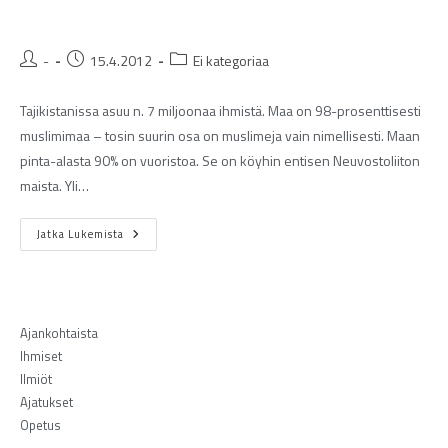
-
15.4.2012
Ei kategoriaa
Tajikistanissa asuu n. 7 miljoonaa ihmistä. Maa on 98-prosenttisesti
muslimimaa – tosin suurin osa on muslimeja vain nimellisesti. Maan
pinta-alasta 90% on vuoristoa. Se on köyhin entisen Neuvostoliiton
maista. Yli…
Jatka Lukemista
Ajankohtaista
Ihmiset
Ilmiöt
Ajatukset
Opetus