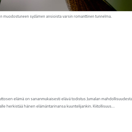
täen muodostuneen sydämen ansioista varsin romanttinen tunnelma.
ri Puttosen elämä on sananmukaisesti elävä todistus Jumalan mahdollisuudest
alle herkistää hänen elämäntarinansa kuuntelijankin. Kiitollisuus…