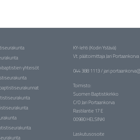
stiseurakunta
KY-lehti (Kodin Ystävä)
Vt. päätoimittaja Jari Portaankorva
seurakunta
nibaptistien yhteisöt
044 388 1113 / jari.portaankorva@b
stiseurakunta
Toimisto:
baptistiseurakunnat
Suomen Baptistikirkko
tistiseurakunta
C/O Jari Portaankorva
istiseurakunta
Rastilantie 17 E
eurakunta
00980 HELSINKI
tistiseurakunta
Laskutusosoite
seurakunta