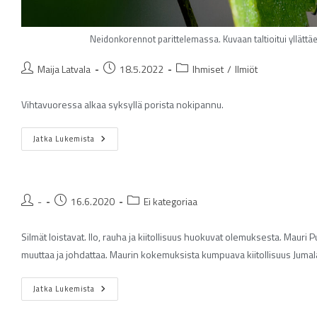
Neidonkorennot parittelemassa. Kuvaan taltioitui yllät
Maija Latvala
18.5.2022
Ihmiset
/
Ilmiöt
Vihtavuoressa alkaa syksyllä porista nokipannu.
Jatka Lukemista
-
16.6.2020
Ei kategoriaa
Silmät loistavat. Ilo, rauha ja kiitollisuus huokuvat olemuksesta. Mau
muuttaa ja johdattaa. Maurin kokemuksista kumpuava kiitollisuus Jumal
Jatka Lukemista