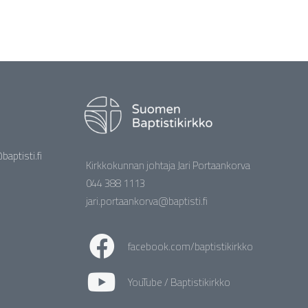
aptisti.fi
Kirkkokunnan johtaja Jari Portaankorva
044 388 1113
jari.portaankorva@baptisti.fi
facebook.com/baptistikirkko
YouTube / Baptistikirkko