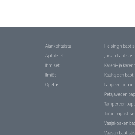
Ajankohtaista
Helsingin bapti
Ajatukset
Jurvan baptisti
Ihmiset
Kareni- ja karen
Ilmiöt
Kauhajoen bapti
Opetus
Lappeenrannan 
Petäjäveden bap
Tampereen bapt
Turun baptistis
Vaajakosken bap
Vaasan baptisti