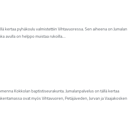
ällä kertaa pyhäkoulu valmistettiin Vihtavuoressa. Sen aiheena on Jumalan
a avulla on helppo muistaa rukoilla…
uomenna Kokkolan baptistiseurakunta. Jumalanpalvelus on tällä kertaa
tta rakentamassa ovat myös Vihtavuoren, Petäjäveden, Jurvan ja Vaajakosken