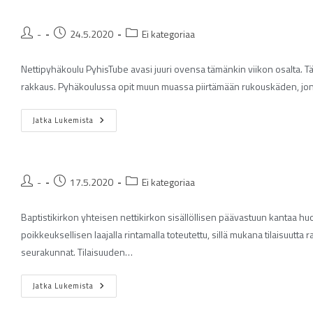
-
24.5.2020
Ei kategoriaa
Nettipyhäkoulu PyhisTube avasi juuri ovensa tämänkin viikon osalta. T
rakkaus. Pyhäkoulussa opit muun muassa piirtämään rukouskäden, jonk
Jatka Lukemista
-
17.5.2020
Ei kategoriaa
Baptistikirkon yhteisen nettikirkon sisällöllisen päävastuun kantaa h
poikkeuksellisen laajalla rintamalla toteutettu, sillä mukana tilaisuu
seurakunnat. Tilaisuuden…
Jatka Lukemista