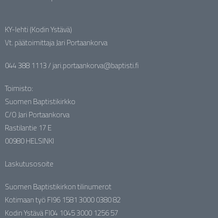
KY-lehti (Kodin Ystävä)
Vt. päätoimittaja Jari Portaankorva
044 388 1113 / jari.portaankorva@baptisti.fi
Toimisto:
Suomen Baptistikirkko
C/O Jari Portaankorva
Rastilantie 17 E
00980 HELSINKI
Laskutusosoite
Suomen Baptistikirkon tilinumerot
Kotimaan työ FI96 1581 3000 0380 82
Kodin Ystävä FI04 1045 3000 1256 57