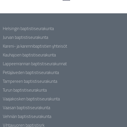
Helsingin baptistiseurakunta
Jurvan baptistiseurakunta
Kareni- ja karennibaptistien yhteisöt
Kauhajoen baptistiseurakunta
Lappeenrannan baptistiseurakunnat
Petäjäveden baptistiseurakunta
Tampereen baptistiseurakunta
Turun baptistiseurakunta
Vaajakosken baptistiseurakunta
Vaasan baptistiseurakunta
Vehniän baptistiseurakunta
Vihtavuoren baptistisrk