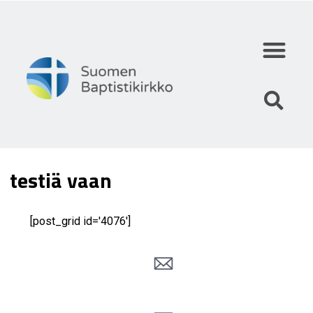
Mihin uskomme?
Mitä teemme?
Keitä olemme?
testiä vaan
[post_grid id='4076']