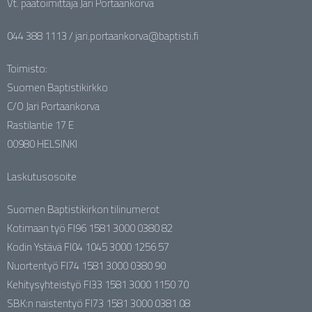
Vt. päätoimittaja Jari Portaankorva
044 388 1113 / jari.portaankorva@baptisti.fi
Toimisto:
Suomen Baptistikirkko
C/O Jari Portaankorva
Rastilantie 17 E
00980 HELSINKI
Laskutusosoite
Suomen Baptistikirkon tilinumerot
Kotimaan työ FI96 1581 3000 0380 82
Kodin Ystävä FI04 1045 3000 1256 57
Nuortentyö FI74 1581 3000 0380 90
Kehitysyhteistyö FI33 1581 3000 1150 70
SBK:n naistentyö FI73 1581 3000 0381 08