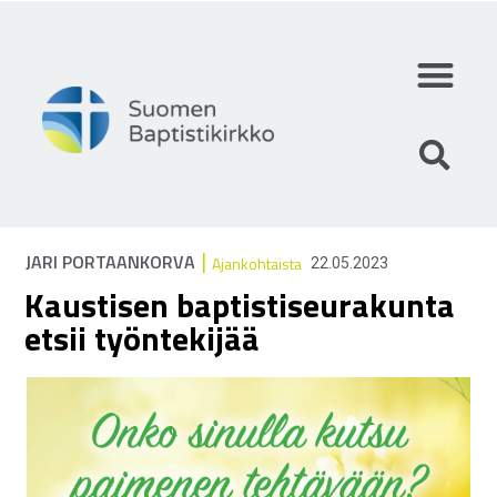
Mihin uskomme?
Mitä teemme?
Keitä olemme?
|
JARI PORTAANKORVA
Ajankohtaista
22.05.2023
Kaustisen baptistiseurakunta
etsii työntekijää