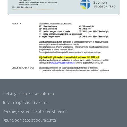
Helsingin baptistiseurakunta
Jurvan baptistiseurakunta
Kareni- ja karennibaptistien yhteisöt
Kauhajoen baptistiseurakunta