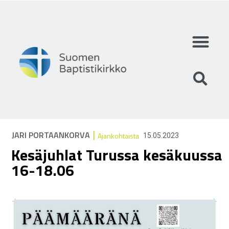
Mihin uskomme?
Mitä teemme?
Keitä olemme?
|
JARI PORTAANKORVA
Ajankohtaista
15.05.2023
Kesäjuhlat Turussa kesäkuussa
16-18.06