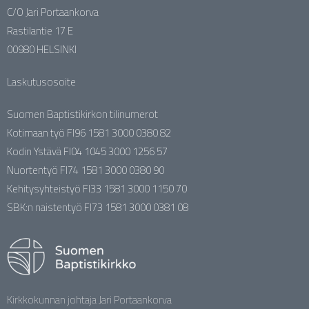
C/O Jari Portaankorva
Rastilantie 17 E
00980 HELSINKI
Laskutusosoite
Suomen Baptistikirkon tilinumerot
Kotimaan työ FI96 1581 3000 0380 82
Kodin Ystävä FI04 1045 3000 1256 57
Nuortentyö FI74 1581 3000 0380 90
Kehitysyhteistyö FI33 1581 3000 1150 70
SBK:n naistentyö FI73 1581 3000 0381 08
Kirkkokunnan johtaja Jari Portaankorva