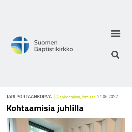
Mihin uskomme?
Mitä teemme?
Keitä olemme?
|
JARI PORTAANKORVA
Ajankohtaista
,
Ihmiset
21.06.2022
Kohtaamisia juhlilla