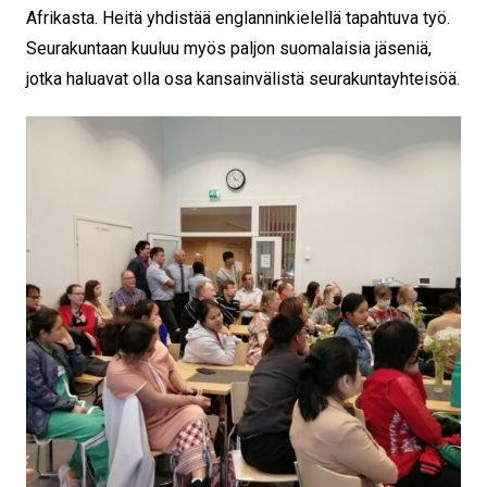
Afrikasta. Heitä yhdistää englanninkielellä tapahtuva työ.
Seurakuntaan kuuluu myös paljon suomalaisia jäseniä,
jotka haluavat olla osa kansainvälistä seurakuntayhteisöä.