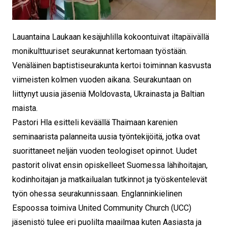
Lauantaina Laukaan kesäjuhlilla kokoontuivat iltapäivällä
monikulttuuriset seurakunnat kertomaan työstään.
Venäläinen baptistiseurakunta kertoi toiminnan kasvusta
viimeisten kolmen vuoden aikana. Seurakuntaan on
liittynyt uusia jäseniä Moldovasta, Ukrainasta ja Baltian
maista.
Pastori Hla esitteli keväällä Thaimaan karenien
seminaarista palanneita uusia työntekijöitä, jotka ovat
suorittaneet neljän vuoden teologiset opinnot. Uudet
pastorit olivat ensin opiskelleet Suomessa lähihoitajan,
kodinhoitajan ja matkailualan tutkinnot ja työskentelevät
työn ohessa seurakunnissaan. Englanninkielinen
Espoossa toimiva United Community Church (UCC)
jäsenistö tulee eri puolilta maailmaa kuten Aasiasta ja