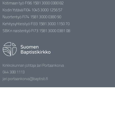
Kotimaan työ FI96 1581 3000 0380 82
Kodin Ystävä FI04 1045 3000 1256 57
Nuortentyö FI74 1581 3000 0380 90
Kehitysyhteistyö FI33 1581 3000 1150 70
SBK:n naistentyö FI73 1581 3000 0381 08
Kirkkokunnan johtaja Jari Portaankorva
044 388 1113
jari.portaankorva@baptisti.fi
facebook.com/baptistikirkko
YouTube / Baptistikirkko