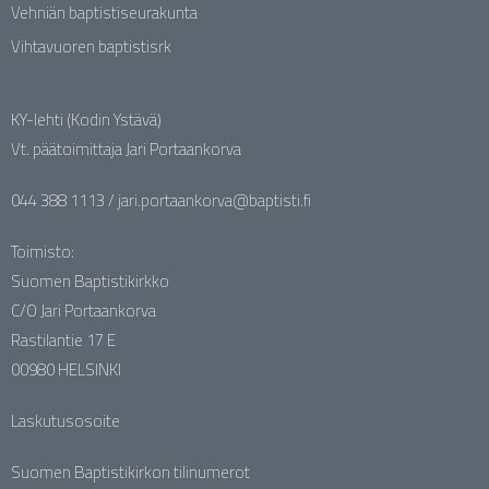
Vehniän baptistiseurakunta
Vihtavuoren baptistisrk
KY-lehti (Kodin Ystävä)
Vt. päätoimittaja Jari Portaankorva
044 388 1113 / jari.portaankorva@baptisti.fi
Toimisto:
Suomen Baptistikirkko
C/O Jari Portaankorva
Rastilantie 17 E
00980 HELSINKI
Laskutusosoite
Suomen Baptistikirkon tilinumerot