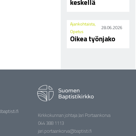
keskellä
Ajankohtaista
,
28.06.2026
Opetus
Oikea työnjako
aptisti.fi
Kirkkokunnan johtaja Jari Portaankorva
044 388 1113
jari.portaankorva@baptisti.fi