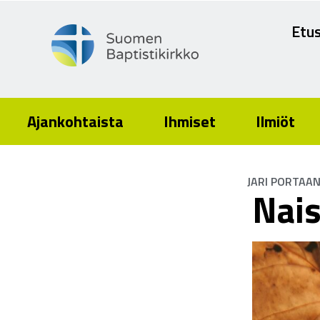
Etus
Ajankohtaista
Ihmiset
Ilmiöt
JARI PORTAA
Nais