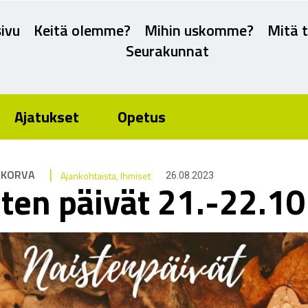
ivu
Keitä olemme?
Mihin uskomme?
Mitä 
Seurakunnat
Ajatukset
Opetus
|
NKORVA
Ajankohtaista
,
Ihmiset
26.08.2023
ten päivät 21.-22.1