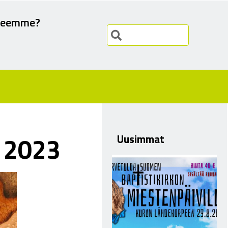
teemme?
0 2023
Uusimmat