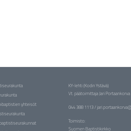
stiseurakunta
KY-lehti (Kodin Ystävä)
Vt. päätoimittaja Jari Portaankorva
seurakunta
nibaptistien yhteisöt
044 388 1113 / jari.portaankorva@b
stiseurakunta
Toimisto:
baptistiseurakunnat
Suomen Baptistikirkko