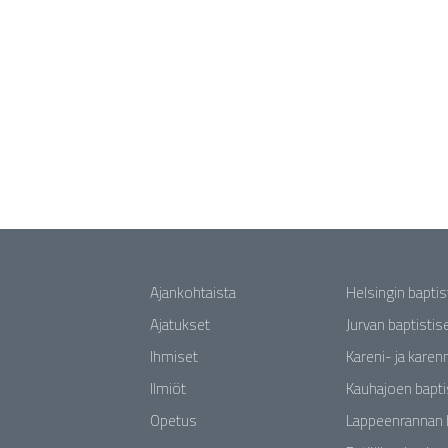
Ajankohtaista
Helsingin bapti
Ajatukset
Jurvan baptisti
Ihmiset
Kareni- ja karen
Ilmiöt
Kauhajoen bapti
Opetus
Lappeenrannan 