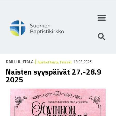
Mihin uskomme?
Mitä teemme?
Keitä olemme?
|
RAILI HUHTALA
Ajankohtaista
,
Ihmiset
18.08.2025
Naisten syyspäivät 27.-28.9
2025