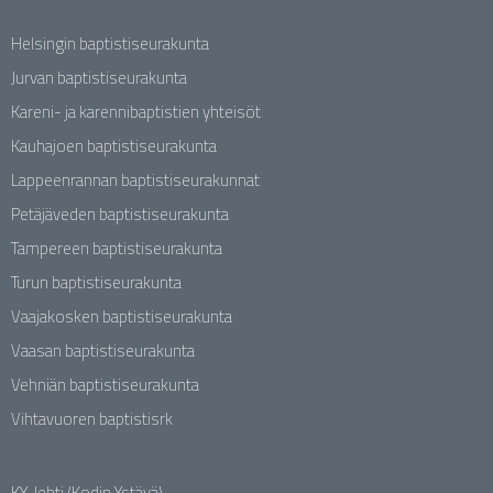
Helsingin baptistiseurakunta
Jurvan baptistiseurakunta
Kareni- ja karennibaptistien yhteisöt
Kauhajoen baptistiseurakunta
Lappeenrannan baptistiseurakunnat
Petäjäveden baptistiseurakunta
Tampereen baptistiseurakunta
Turun baptistiseurakunta
Vaajakosken baptistiseurakunta
Vaasan baptistiseurakunta
Vehniän baptistiseurakunta
Vihtavuoren baptistisrk
KY-lehti (Kodin Ystävä)