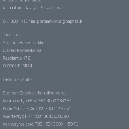
Vt. päätoimittaja Jari Portaankorva
044 388 1113 / jari.portaankorva@baptisti.fi
Toimisto:
Suomen Baptistikirkko
C/O Jari Portaankorva
Rastilantie 17 E
00980 HELSINKI
Laskutusosoite
Suomen Baptistikirkon tilinumerot
Kotimaan työ FI96 1581 3000 0380 82
Kodin Ystävä FI04 1045 3000 1256 57
Nuortentyö FI74 1581 3000 0380 90
Kehitysyhteistyö FI33 1581 3000 1150 70