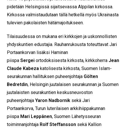
pidetään Helsingissä sijaitsevassa Alppilan kirkossa.
Kirkossa valmistaudutaan tällä hetkellä myös Ukrainasta
tulevien pakolaisten hätämajoitukseen.
Tilaisuudessa on mukana eri kirkkojen ja uskonnollisten
yhdyskuntien edustajia. Rauhanrukousta toteuttavat Jari
Portaankorvan lisäksi Haminan
piispa
Sergei
ortodoksisesta kirkosta, kirkkoherra
Jean
Claude Kabeza
katolisesta kirkosta, Suomen Islam-
seurakunnan hallituksen puheenjohtaja
Gölten
Bedretdin
, Helsingin juutalaisen seurakunnan ja Suomen
juutalaisten seurakuntien keskusneuvoston
puheenjohtaja
Yaron Nadbornik
sekä Jari
Portaankorva, Turun luterilaisen arkkihiippakunnan
piispa
Mari Leppänen
, Suomen Lähetysseuran
toiminnanjohtaja
Rolf Steffansson
sekä Kallion