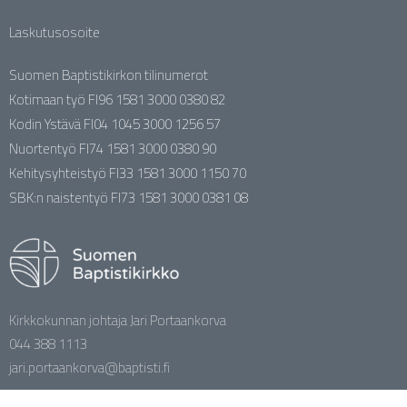
Laskutusosoite
Suomen Baptistikirkon tilinumerot
Kotimaan työ FI96 1581 3000 0380 82
Kodin Ystävä FI04 1045 3000 1256 57
Nuortentyö FI74 1581 3000 0380 90
Kehitysyhteistyö FI33 1581 3000 1150 70
SBK:n naistentyö FI73 1581 3000 0381 08
Kirkkokunnan johtaja Jari Portaankorva
044 388 1113
jari.portaankorva@baptisti.fi