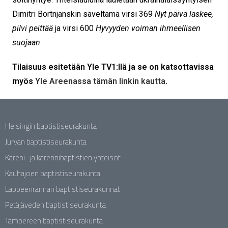
Dimitri Bortnjanskin säveltämä virsi 369
Nyt päivä laskee,
pilvi peittää
ja virsi 600
Hyvyyden voiman ihmeellisen
suojaan
.
Tilaisuus esitetään Yle TV1:llä
ja se on katsottavissa
myös
Yle Areenassa tämän linkin kautta
.
Helsingin baptistiseurakunta
Jurvan baptistiseurakunta
Kareni- ja karennibaptistien yhteisöt
Kauhajoen baptistiseurakunta
Lappeenrannan baptistiseurakunnat
Petäjäveden baptistiseurakunta
Tampereen baptistiseurakunta