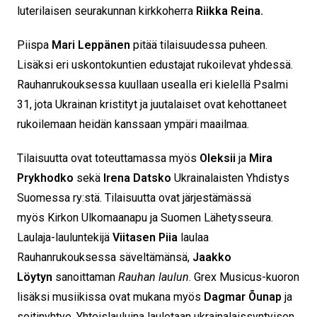
luterilaisen seurakunnan kirkkoherra
Riikka Reina.
Piispa
Mari Leppänen
pitää tilaisuudessa puheen.
Lisäksi eri uskontokuntien edustajat rukoilevat yhdessä.
Rauhanrukouksessa kuullaan usealla eri kielellä Psalmi
31, jota Ukrainan kristityt ja juutalaiset ovat kehottaneet
rukoilemaan heidän kanssaan ympäri maailmaa.
Tilaisuutta ovat toteuttamassa myös
Oleksii
ja
Mira
Prykhodko
sekä
Irena Datsko
Ukrainalaisten Yhdistys
Suomessa ry:stä. Tilaisuutta ovat järjestämässä
myös Kirkon Ulkomaanapu ja Suomen Lähetysseura.
Laulaja-lauluntekijä
Viitasen Piia
laulaa
Rauhanrukouksessa säveltämänsä,
Jaakko
Löytyn
sanoittaman
Rauhan laulun
. Grex Musicus-kuoron
lisäksi musiikissa ovat mukana myös
Dagmar Õunap
ja
soitinyhtye. Yhteislauluina lauletaan ukrainalaissyntyisen