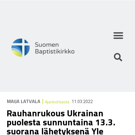
Mihin uskomme?
Mitä teemme?
Keitä olemme?
|
MAIJA LATVALA
Ajankohtaista
11.03.2022
Rauhanrukous Ukrainan
puolesta sunnuntaina 13.3.
suorana lähetyksenä Yle