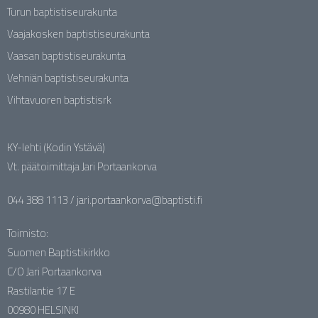
Turun baptistiseurakunta
Vaajakosken baptistiseurakunta
Vaasan baptistiseurakunta
Vehniän baptistiseurakunta
Vihtavuoren baptistisrk
KY-lehti (Kodin Ystävä)
Vt. päätoimittaja Jari Portaankorva
044 388 1113 / jari.portaankorva@baptisti.fi
Toimisto:
Suomen Baptistikirkko
C/O Jari Portaankorva
Rastilantie 17 E
00980 HELSINKI