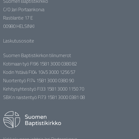
Suomen Baptistikirkko
C/O Jari Portaankorva
Rastilantie 17 E
00980 HELSINKI
Laskutusosoite
Suomen Baptistikirkon tilinumerot
Kotimaan työ FI96 1581 3000 0380 82
Kodin Ystävä FI04 1045 3000 1256 57
Nuortentyö FI74 1581 3000 0380 90
Kehitysyhteistyö FI33 1581 3000 1150 70
SBK:n naistentyö FI73 1581 3000 0381 08