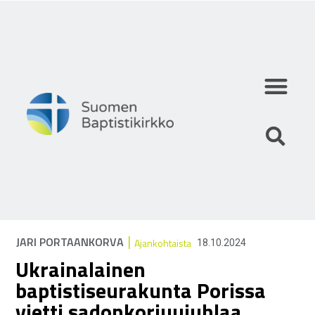
Mihin uskomme?
Mitä teemme?
Keitä olemme?
|
JARI PORTAANKORVA
Ajankohtaista
18.10.2024
Ukrainalainen
baptistiseurakunta Porissa
vietti sadonkorjuujuhlaa