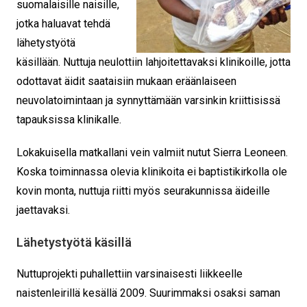
suomalaisille naisille,
jotka haluavat tehdä
lähetystyötä
käsillään. Nuttuja neulottiin lahjoitettavaksi klinikoille, jotta
odottavat äidit saataisiin mukaan eräänlaiseen
neuvolatoimintaan ja synnyttämään varsinkin kriittisissä
tapauksissa klinikalle.
Lokakuisella matkallani vein valmiit nutut Sierra Leoneen.
Koska toiminnassa olevia klinikoita ei baptistikirkolla ole
kovin monta, nuttuja riitti myös seurakunnissa äideille
jaettavaksi.
Lähetystyötä käsillä
Nuttuprojekti puhallettiin varsinaisesti liikkeelle
naistenleirillä kesällä 2009. Suurimmaksi osaksi saman