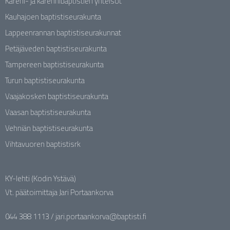
Kareni- ja karennibaptistien yhteisöt
Kauhajoen baptistiseurakunta
Lappeenrannan baptistiseurakunnat
Petäjäveden baptistiseurakunta
Tampereen baptistiseurakunta
Turun baptistiseurakunta
Vaajakosken baptistiseurakunta
Vaasan baptistiseurakunta
Vehniän baptistiseurakunta
Vihtavuoren baptistisrk
KY-lehti (Kodin Ystävä)
Vt. päätoimittaja Jari Portaankorva
044 388 1113 / jari.portaankorva@baptisti.fi