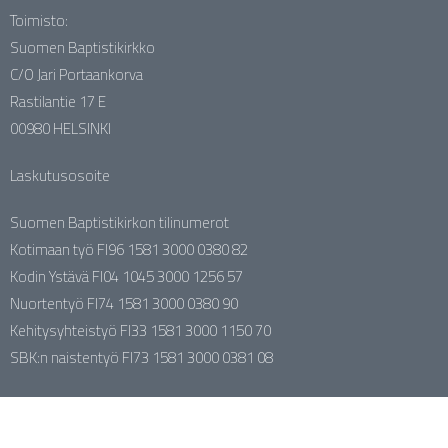
Toimisto:
Suomen Baptistikirkko
C/O Jari Portaankorva
Rastilantie 17 E
00980 HELSINKI
Laskutusosoite
Suomen Baptistikirkon tilinumerot
Kotimaan työ FI96 1581 3000 0380 82
Kodin Ystävä FI04 1045 3000 1256 57
Nuortentyö FI74 1581 3000 0380 90
Kehitysyhteistyö FI33 1581 3000 1150 70
SBK:n naistentyö FI73 1581 3000 0381 08