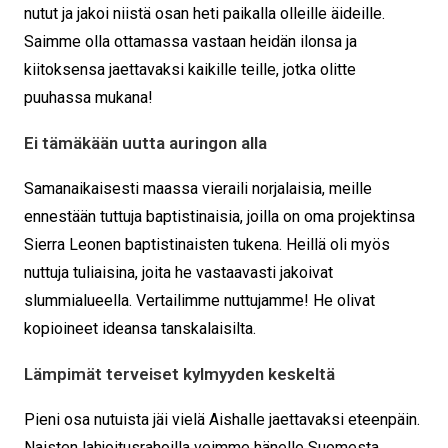
nutut ja jakoi niistä osan heti paikalla olleille äideille.
Saimme olla ottamassa vastaan heidän ilonsa ja
kiitoksensa jaettavaksi kaikille teille, jotka olitte
puuhassa mukana!
Ei tämäkään uutta auringon alla
Samanaikaisesti maassa vieraili norjalaisia, meille
ennestään tuttuja baptistinaisia, joilla on oma projektinsa
Sierra Leonen baptistinaisten tukena. Heillä oli myös
nuttuja tuliaisina, joita he vastaavasti jakoivat
slummialueella. Vertailimme nuttujamme! He olivat
kopioineet ideansa tanskalaisilta.
Lämpimät terveiset kylmyyden keskeltä
Pieni osa nutuista jäi vielä Aishalle jaettavaksi eteenpäin.
Naisten lahjoitusrahoilla veimme hänelle Suomesta