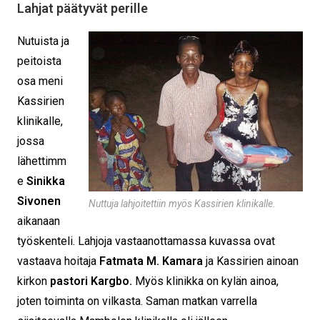
Lahjat päätyvät perille
Nutuista ja
peitoista
osa meni
Kassirien
klinikalle,
jossa
lähettimm
e
Sinikka
Sivonen
Nuttuja lahjoitettiin myös Kassirien klinikalle.
aikanaan
työskenteli. Lahjoja vastaanottamassa kuvassa ovat
vastaava hoitaja
Fatmata M. Kamara
ja Kassirien ainoan
kirkon
pastori Kargbo.
Myös klinikka on kylän ainoa,
joten toiminta on vilkasta. Saman matkan varrella