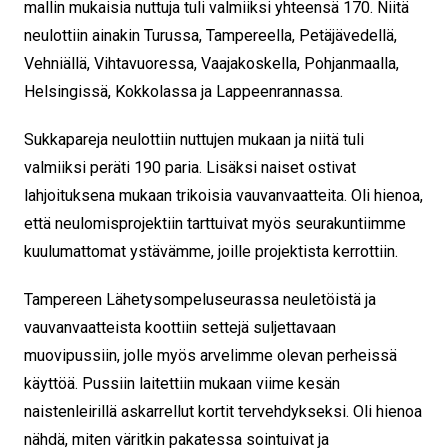
mallin mukaisia nuttuja tuli valmiiksi yhteensä 170. Niitä
neulottiin ainakin Turussa, Tampereella, Petäjävedellä,
Vehniällä, Vihtavuoressa, Vaajakoskella, Pohjanmaalla,
Helsingissä, Kokkolassa ja Lappeenrannassa.
Sukkapareja neulottiin nuttujen mukaan ja niitä tuli
valmiiksi peräti 190 paria. Lisäksi naiset ostivat
lahjoituksena mukaan trikoisia vauvanvaatteita. Oli hienoa,
että neulomisprojektiin tarttuivat myös seurakuntiimme
kuulumattomat ystävämme, joille projektista kerrottiin.
Tampereen Lähetysompeluseurassa neuletöistä ja
vauvanvaatteista koottiin settejä suljettavaan
muovipussiin, jolle myös arvelimme olevan perheissä
käyttöä. Pussiin laitettiin mukaan viime kesän
naistenleirillä askarrellut kortit tervehdykseksi. Oli hienoa
nähdä, miten väritkin pakatessa sointuivat ja