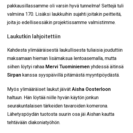
pakkausillassamme oli varsin hyvä tunnelma! Settejä tuli
valmiina 170. Lisäksi laukkuihin sujahti joitakin peitteitä,
joita jo edellisessäkin projektissamme valmistimme.
Laukutkin lahjoitettiin
Kahdesta ylimääräisestä laukullisesta tuliaisia jouduttiin
maksamaan hieman lisämaksua lentoasemalla, mutta
siihen löytyi rahaa
Mervi Tuominiemen
yhdessä äitinsä
Sirpan
kanssa syyspäivillä pitämästä myyntipöydästä.
Myös ylimääräiset laukut jäivät
Aisha Oosterloon
haltuun. Hän löytää niille hyvän käytön jonkun
seurakuntalaisen tärkeiden tavaroiden komerona.
Lähetyspöydän tuotosta suurin osa jäi Aishan kautta
tehtävään diakoniatyöhön.