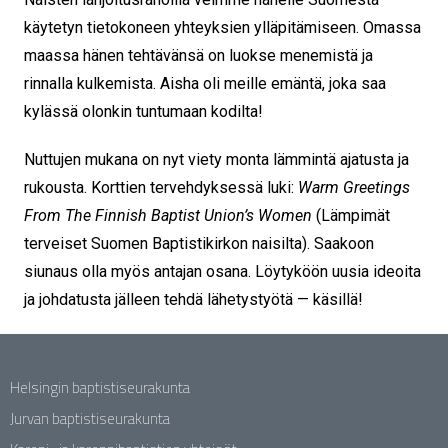
käytetyn tietokoneen yhteyksien ylläpitämiseen. Omassa
maassa hänen tehtävänsä on luokse menemistä ja
rinnalla kulkemista. Aisha oli meille emäntä, joka saa
kylässä olonkin tuntumaan kodilta!
Nuttujen mukana on nyt viety monta lämmintä ajatusta ja
rukousta. Korttien tervehdyksessä luki:
Warm Greetings
From The Finnish Baptist Union’s Women
(Lämpimät
terveiset Suomen Baptistikirkon naisilta). Saakoon
siunaus olla myös antajan osana. Löytyköön uusia ideoita
ja johdatusta jälleen tehdä lähetystyötä — käsillä!
Helsingin baptistiseurakunta
Jurvan baptistiseurakunta