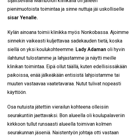
sijaitsevalla Mambolon klinikalla oli jälleen
pienimuotoista toimintaa ja sinne nuttuja jäi uskolliselle
sisar Yenalle.
Kylän ainoana toimii klinikka myös Nonkobassa. Ajoimme
sinnekin vaikeasti kuljettavaa sadekauden tietä, koska
siellä on yksi koulukohteemme.
Lady Adaman
oli hyvin
ilahtunut tulostamme ja lahjastamme ja näytti meille
klinikan toimintaa. Eipä ollut täällä, kuten edellisissäkään
paikoissa, enää jälkeäkään entisistä lahjoistamme tai
muuten vastaavaa vaatetavaraa. Nutut tulivat nopeasti
käyttöön.
Osa nutuista jätettiin vierailun kohteena olleisiin
seurakuntiin jaettavaksi. Bon alueella oli koulupalaveriin
kirkkoon tullut runsaasti alueella toimivan kolmen
seurakunnan jäseniä. Naistentyön johtaja otti vastaan