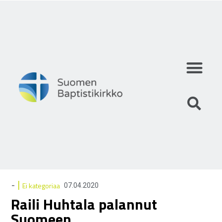
Mihin uskomme?
Mitä teemme?
Keitä olemme?
|
-
Ei kategoriaa
07.04.2020
Raili Huhtala palannut
Suomeen