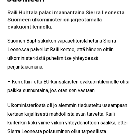
Raili Huhtala palasi maanantaina Sierra Leonesta
Suomeen ulkoministeriön järjestämällä
evakuointilennolla.
Suomen Baptistikirkon vapaaehtoislähettinä Sierra
Leonessa palvellut Raili kertoo, että häneen oltiin
ulkoministeriöstä puhelimitse yhteydessä
perjantaiaamuna.
– Kerrottiin, että EU-kansalaisten evakuointilennolle olisi
paikka sunnuntaina, jos otan sen vastaan.
Ulkoministeriöstä oli jo aiemmin tiedusteltu useampaan
kertaan kirjallisesti mahdollista avun tarvetta. Raili
kuitenkin koki viime viikon yhteydenottoon saakka, ettei
Sierra Leonesta poistuminen ollut tarpeellista.