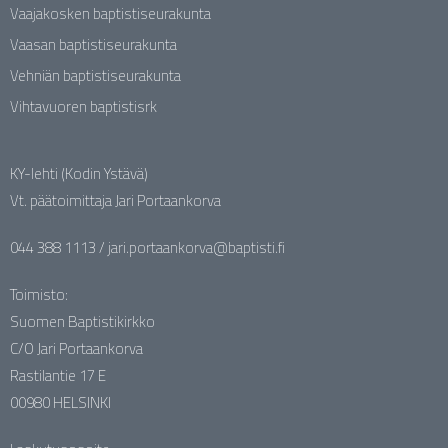
Vaajakosken baptistiseurakunta
Vaasan baptistiseurakunta
Vehniän baptistiseurakunta
Vihtavuoren baptistisrk
KY-lehti (Kodin Ystävä)
Vt. päätoimittaja Jari Portaankorva
044 388 1113 / jari.portaankorva@baptisti.fi
Toimisto:
Suomen Baptistikirkko
C/O Jari Portaankorva
Rastilantie 17 E
00980 HELSINKI