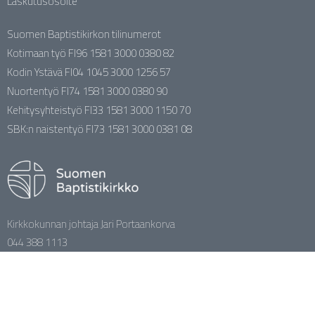
Laskutusosoite
Suomen Baptistikirkon tilinumerot
Kotimaan työ FI96 1581 3000 0380 82
Kodin Ystävä FI04 1045 3000 1256 57
Nuortentyö FI74 1581 3000 0380 90
Kehitysyhteistyö FI33 1581 3000 1150 70
SBK:n naistentyö FI73 1581 3000 0381 08
Kirkkokunnan johtaja Jari Portaankorva
044 388 1113
jari.portaankorva@baptisti.fi
facebook.com/baptistikirkko