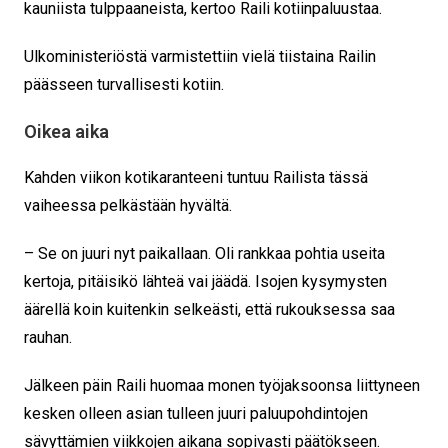
kauniista tulppaaneista, kertoo Raili kotiinpaluustaa.
Ulkoministeriöstä varmistettiin vielä tiistaina Railin
päässeen turvallisesti kotiin.
Oikea aika
Kahden viikon kotikaranteeni tuntuu Railista tässä
vaiheessa pelkästään hyvältä.
– Se on juuri nyt paikallaan. Oli rankkaa pohtia useita
kertoja, pitäisikö lähteä vai jäädä. Isojen kysymysten
äärellä koin kuitenkin selkeästi, että rukouksessa saa
rauhan.
Jälkeen päin Raili huomaa monen työjaksoonsa liittyneen
kesken olleen asian tulleen juuri paluupohdintojen
sävyttämien viikkojen aikana sopivasti päätökseen.