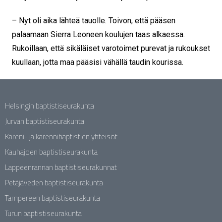
– Nyt oli aika lähteä tauolle. Toivon, että pääsen
palaamaan Sierra Leoneen koulujen taas alkaessa.
Rukoillaan, että sikäläiset varotoimet purevat ja rukoukset
kuullaan, jotta maa pääsisi vähällä taudin kourissa.
Helsingin baptistiseurakunta
Jurvan baptistiseurakunta
Kareni- ja karennibaptistien yhteisöt
Kauhajoen baptistiseurakunta
Lappeenrannan baptistiseurakunnat
Petäjäveden baptistiseurakunta
Tampereen baptistiseurakunta
Turun baptistiseurakunta