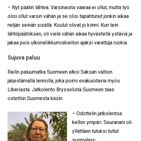
– Nyt päätin lähteä. Varsinaista vaaraa ei ollut, mutta työ
olisi ollut varsin vähän ja se olisi tapahtunut jonkin aikaa
neljän seinän sisällä. Koulut olivat jo kiinni. Kun tein
lähtöpäätöksen, oli vielä vähän aikaa hyvästellä ystäviä ja
jakaa pois ulkonaliikkumiskiellon ajaksi varattuja ruokia.
Sujuva paluu
Railin paluumatka Suomeen alkoi Saksan valtion
järjestämällä lennolla, joka poimi evakuoitavia myös
Liberiasta. Jatkolento Brysselistä Suomeen taas
ostettiin Suomesta käsin.
– Odottelin jatkolentoa
kellon ympäri. Seuranani oli
yllättäen tutuksi tullut
suomalais-