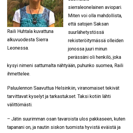
sierraleonelainen aviopari.
Miten voi olla mahdollista,
että satojen Saksan
Raili Huhtala kuvattuna
suurlähetystössä
alkuvuodesta Sierra
rekisteröitymässä olleiden
Leonessa.
jonossa juuri minun
perässäni oli henkilö, joka
kysyi nimeni sattumalta nähtyään, puhunko suomea, Raili
ihmettelee.
Paluulennon Saavuttua Helsinkiin, viranomaiset tekivät
tarvittavat kyselyt ja tarkastukset. Taksi kotiin lähti
välittömästi.
– Jätin suurimman osan tavaroista ulos pakkaseen, kuten
tapanani on, ja nautin siskon tuomista hyvistä eväistä ja