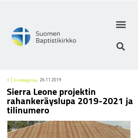
Mihin uskomme?
Mitä teemme?
Keitä olemme?
|
-
Ei kategoriaa
26.11.2019
Sierra Leone projektin
rahankeräyslupa 2019-2021 ja
tilinumero