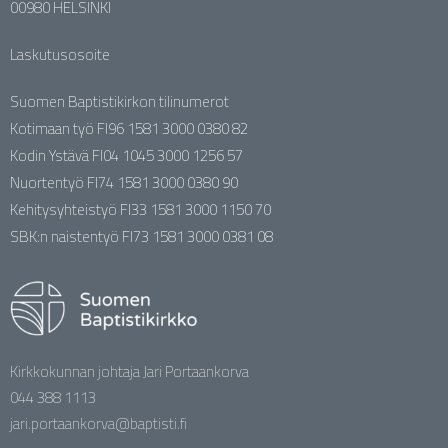
00980 HELSINKI
Laskutusosoite
Suomen Baptistikirkon tilinumerot
Kotimaan työ FI96 1581 3000 0380 82
Kodin Ystävä FI04 1045 3000 1256 57
Nuortentyö FI74 1581 3000 0380 90
Kehitysyhteistyö FI33 1581 3000 1150 70
SBK:n naistentyö FI73 1581 3000 0381 08
Kirkkokunnan johtaja Jari Portaankorva
044 388 1113
jari.portaankorva@baptisti.fi