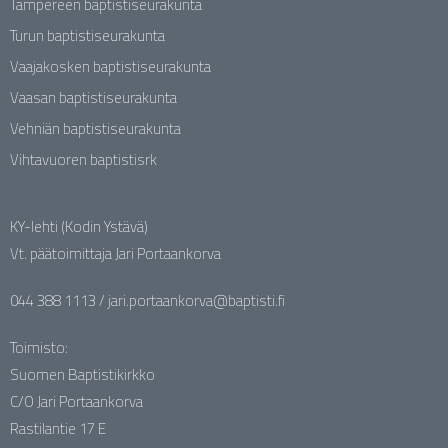
Tampereen baptistiseurakunta
Turun baptistiseurakunta
Vaajakosken baptistiseurakunta
Vaasan baptistiseurakunta
Vehniän baptistiseurakunta
Vihtavuoren baptistisrk
KY-lehti (Kodin Ystävä)
Vt. päätoimittaja Jari Portaankorva
044 388 1113 / jari.portaankorva@baptisti.fi
Toimisto:
Suomen Baptistikirkko
C/O Jari Portaankorva
Rastilantie 17 E