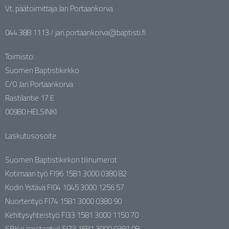
Vt. päätoimittaja Jari Portaankorva
044 388 1113 / jari.portaankorva@baptisti.fi
Toimisto:
Suomen Baptistikirkko
C/O Jari Portaankorva
Rastilantie 17 E
00980 HELSINKI
Laskutusosoite
Suomen Baptistikirkon tilinumerot
Kotimaan työ FI96 1581 3000 0380 82
Kodin Ystävä FI04 1045 3000 1256 57
Nuortentyö FI74 1581 3000 0380 90
Kehitysyhteistyö FI33 1581 3000 1150 70
SBK:n naistentyö FI73 1581 3000 0381 08