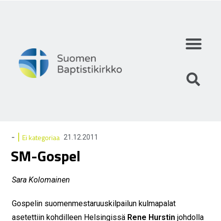
Mihin uskomme?
Mitä teemme?
Keitä olemme?
|
-
Ei kategoriaa
21.12.2011
SM-Gospel
Sara Kolomainen
Gospelin suomenmestaruuskilpailun kulmapalat
asetettiin kohdilleen Helsingissä
Rene Hurstin
johdolla