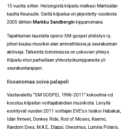
15 vuotta sitten. Helsingistä kilpailu matkasi Mäntsälän
kautta Keuruulle. Siellä kilpailua on järjestetty vuodesta
2005 lähtien
Markku Sandbergin
kipparoimana.
Tapahtuman taustalla operoi SM-gospel yhdistys ry,
johon kuuluu musiikin alan ammattilaisia ja seurakunnan
aktiiveja. Tärkeintä toiminnassa on uskovien yhteys.
Kilpailu etsii parhaillaan yhteistyökumppaneita yli
seurakuntarajojen.
Ilosanomaa soiva palapeli
Vastavalettu ”SM GOSPEL 1996-2011” kokoelma-cd
koostuu kilpailun voittajabändien musiikista. Levyllä
esiintyvät vuoden 2011 voittajan EVE’s:n lisäksi Habakuk,
Idän Ihmeet, Donkey Ride, Rod of Moses, Kaemo,
Random Eyes, M.A.E., Etappi, Onesimus, Lumina Polaris,