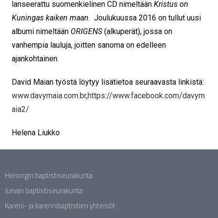
lanseerattu suomenkielinen CD nimeltään
Kristus on
Kuningas kaiken maan
. Joulukuussa 2016 on tullut uusi
albumi nimeltään
ORIGENS
(alkuperät), jossa on
vanhempia lauluja, joitten sanoma on edelleen
ajankohtainen.
David Maian työstä löytyy lisätietoa seuraavasta linkistä:
www.davymaia.com.br
,
https://www.facebook.com/davym
aia2/
Helena Liukko
Helsingin baptistiseurakunta
Jurvan baptistiseurakunta
Kareni- ja karennibaptistien yhteisöt