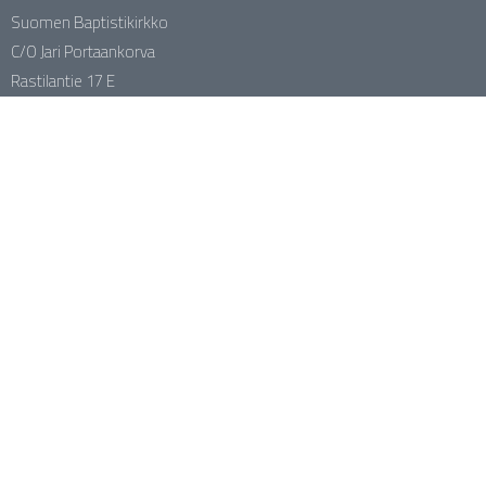
Suomen Baptistikirkko
C/O Jari Portaankorva
Rastilantie 17 E
00980 HELSINKI
Laskutusosoite
Suomen Baptistikirkon tilinumerot
Kotimaan työ FI96 1581 3000 0380 82
Kodin Ystävä FI04 1045 3000 1256 57
Nuortentyö FI74 1581 3000 0380 90
Kehitysyhteistyö FI33 1581 3000 1150 70
SBK:n naistentyö FI73 1581 3000 0381 08