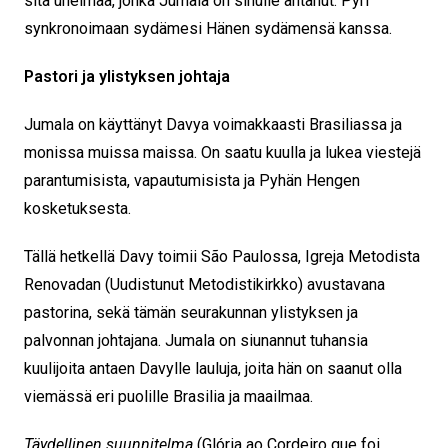
sitä unelmaa, jonka Jumala on sinulle antanut. Pyri
synkronoimaan sydämesi Hänen sydämensä kanssa.
Pastori ja ylistyksen johtaja
Jumala on käyttänyt Davya voimakkaasti Brasiliassa ja
monissa muissa maissa. On saatu kuulla ja lukea viestejä
parantumisista, vapautumisista ja Pyhän Hengen
kosketuksesta.
Tällä hetkellä Davy toimii São Paulossa, Igreja Metodista
Renovadan (Uudistunut Metodistikirkko) avustavana
pastorina, sekä tämän seurakunnan ylistyksen ja
palvonnan johtajana. Jumala on siunannut tuhansia
kuulijoita antaen Davylle lauluja, joita hän on saanut olla
viemässä eri puolille Brasilia ja maailmaa.
Täydellinen suunnitelma
(Glória ao Cordeiro que foi