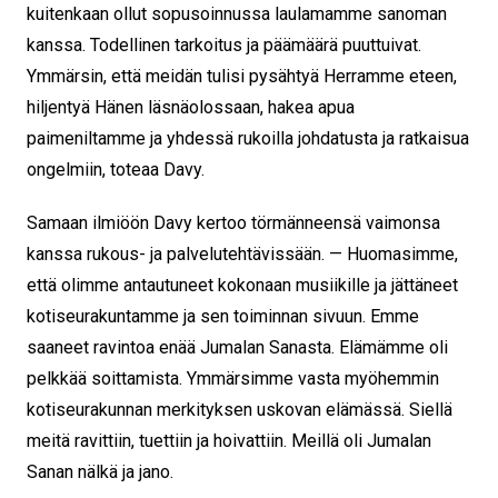
kuitenkaan ollut sopusoinnussa laulamamme sanoman
kanssa. Todellinen tarkoitus ja päämäärä puuttuivat.
Ymmärsin, että meidän tulisi pysähtyä Herramme eteen,
hiljentyä Hänen läsnäolossaan, hakea apua
paimeniltamme ja yhdessä rukoilla johdatusta ja ratkaisua
ongelmiin, toteaa Davy.
Samaan ilmiöön Davy kertoo törmänneensä vaimonsa
kanssa rukous- ja palvelutehtävissään. — Huomasimme,
että olimme antautuneet kokonaan musiikille ja jättäneet
kotiseurakuntamme ja sen toiminnan sivuun. Emme
saaneet ravintoa enää Jumalan Sanasta. Elämämme oli
pelkkää soittamista. Ymmärsimme vasta myöhemmin
kotiseurakunnan merkityksen uskovan elämässä. Siellä
meitä ravittiin, tuettiin ja hoivattiin. Meillä oli Jumalan
Sanan nälkä ja jano.