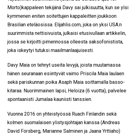
Morto)kappaleen tekijänä Davy sai julkisuutta, kun se ylsi
kymmenen eniten soitettujen kappaleitten joukkoon
Brasilian eteläosissa. Elijahlis.com, joka on yksi USA:n
suurimmista nettisivuista, julkaisi etusivullaan artikkelin,
jossa se kirjoitti pimennossa olleesta saksofonistista,
joka iskeytyi tutuksi maailmanlaajuisesti.
Davy Maia on tehnyt useita levyjä, joista muutamassa
hänen seuranaan esiintyvät vaimo Priscila Maia laulaen
sekä pariskunnan poika Asaph Maia soittamalla basso-
kitaraa. Nuorimmainen lapsi, Heloiza (6 vuotta), palvelee
spontaanisti Jumalaa kauniisti tanssien.
Vuonna 2016 on yhteistyössä Ruach Finlandin sekä
kolmen suomalaisen ylistysjohtajan kanssa (Andreas
David Forsberg, Marianne Salminen ja Jaana Yrttiaho)