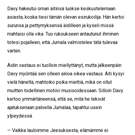
Davy hakeutui oman äitinsä luokse keskustelemaan
asiasta, koska tiesi tämän olevan esirukoilija. Hän kertoi
surunsa ja pettymyksensä äidilleen ja kyseli missä
mahtaisi olla vika. Tuo rukoukseen antautunut ihminen
totesi pojalleen, että Jumala valmistelee tätä tulevaa
varten.
Äidin vastaus ei tuolloin miellyttänyt, mutta jälkeenpäin
Davy myöntää sen olleen ainoa oikea vastaus. Äiti kysyi
vielä häneltä, mahtoiko poika miettiä, mikä on ollut
muitten todellinen motiivi musisoidessaan. Silloin Davy
kertoo ymmärtäneensä, että se, mitä he tekivät
ajatuksenaan palvella Jumalaa, tapahtui usein
ylpeydessä.
— Vaikka lauloimme Jeesuksesta, elämämme ei