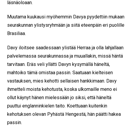
läsnäoloaan.
Muutama kuukausi myöhemmin Davya pyydettiin mukaan
seurakunnan ylistysryhmään ja siitä eteenpäin eri puolille
Brasiliaa.
Davy iloitsee saadessaan ylistää Herraa ja olla lahjallaan
palvelemassa seurakunnassa ja muuallakin, missä häntä
tarvitaan. Eräs veli yllätti Davyn kysymällä häneltä,
mahtoiko tämä omistaa passin. Saatuaan kielteisen
vastauksen, mies kehotti sellaisen hankkimaan. Davy
ihmetteli moista kehotusta, koska ulkomaille meno ei
ollut käynyt hänen mielessään jo siksi, että häneltä
puuttui englanninkielen taito. Koettuaan kuitenkin
kehotuksen olevan Pyhästä Hengestä, hän päätti hakea
passin.