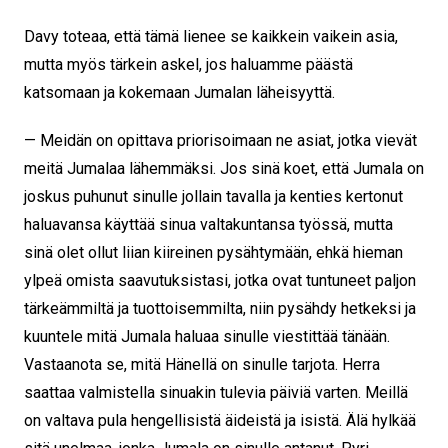
Davy toteaa, että tämä lienee se kaikkein vaikein asia,
mutta myös tärkein askel, jos haluamme päästä
katsomaan ja kokemaan Jumalan läheisyyttä.
— Meidän on opittava priorisoimaan ne asiat, jotka vievät
meitä Jumalaa lähemmäksi. Jos sinä koet, että Jumala on
joskus puhunut sinulle jollain tavalla ja kenties kertonut
haluavansa käyttää sinua valtakuntansa työssä, mutta
sinä olet ollut liian kiireinen pysähtymään, ehkä hieman
ylpeä omista saavutuksistasi, jotka ovat tuntuneet paljon
tärkeämmiltä ja tuottoisemmilta, niin pysähdy hetkeksi ja
kuuntele mitä Jumala haluaa sinulle viestittää tänään.
Vastaanota se, mitä Hänellä on sinulle tarjota. Herra
saattaa valmistella sinuakin tulevia päiviä varten. Meillä
on valtava pula hengellisistä äideistä ja isistä. Älä hylkää