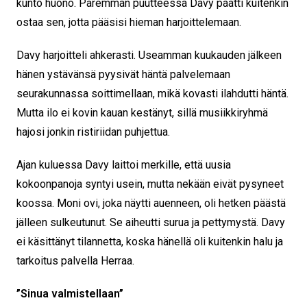
kunto huono. Paremman puutteessa Davy päätti kuitenkin
ostaa sen, jotta pääsisi hieman harjoittelemaan.
Davy harjoitteli ahkerasti. Useamman kuukauden jälkeen
hänen ystävänsä pyysivät häntä palvelemaan
seurakunnassa soittimellaan, mikä kovasti ilahdutti häntä.
Mutta ilo ei kovin kauan kestänyt, sillä musiikkiryhmä
hajosi jonkin ristiriidan puhjettua.
Ajan kuluessa Davy laittoi merkille, että uusia
kokoonpanoja syntyi usein, mutta nekään eivät pysyneet
koossa. Moni ovi, joka näytti auenneen, oli hetken päästä
jälleen sulkeutunut. Se aiheutti surua ja pettymystä. Davy
ei käsittänyt tilannetta, koska hänellä oli kuitenkin halu ja
tarkoitus palvella Herraa.
”Sinua valmistellaan”