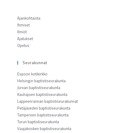
Ajankohtaista
Ihmiset
Ilmiöt
Ajatukset
Opetus
Seurakunnat
Espoon kotikirkko
Helsingin baptistiseurakunta
Jurvan baptistiseurakunta
Kauhajoen baptistiseurakunta
Lappeenrannan baptistiseurakunnat
Petäjäveden baptistiseurakunta
Tampereen baptistiseurakunta
Turun baptistiseurakunta
Vaajakosken baptistiseurakunta