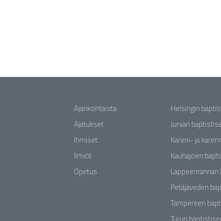
Ajankohtaista
Helsingin bapti
Ajatukset
Jurvan baptisti
Ihmiset
Kareni- ja karen
Ilmiöt
Kauhajoen bapti
Opetus
Lappeenrannan 
Petäjäveden bap
Tampereen bapt
Turun baptistis