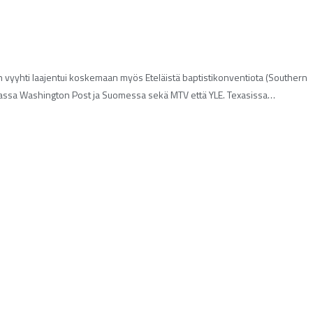
ön vyyhti laajentui koskemaan myös Eteläistä baptistikonventiota (Southern
muassa Washington Post ja Suomessa sekä MTV että YLE. Texasissa…