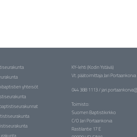
stiseurakunta
KY-lehti (Kodin Ystävä)
Vt. päätoimittaja Jari Portaankorva
seurakunta
nibaptistien yhteisöt
044 388 1113 / jari.portaankorva@b
stiseurakunta
Toimisto:
baptistiseurakunnat
Suomen Baptistikirkko
tistiseurakunta
C/O Jari Portaankorva
istiseurakunta
Rastilantie 17 E
eurakunta