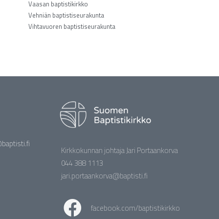
Vaasan baptistikirkko
Vehniän baptistiseurakunta
Vihtavuoren baptistiseurakunta
aptisti.fi
Kirkkokunnan johtaja Jari Portaankorva
044 388 1113
jari.portaankorva@baptisti.fi
facebook.com/baptistikirkko