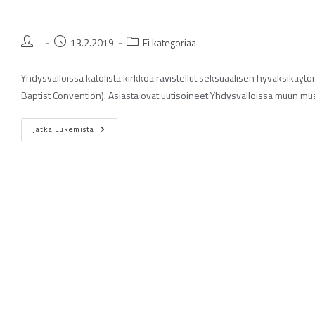
-
13.2.2019
Ei kategoriaa
Yhdysvalloissa katolista kirkkoa ravistellut seksuaalisen hyväksikäyt
Baptist Convention). Asiasta ovat uutisoineet Yhdysvalloissa muun 
Jatka Lukemista