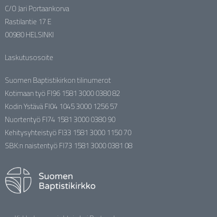
C/O Jari Portaankorva
Rastilantie 17 E
00980 HELSINKI
Laskutusosoite
Suomen Baptistikirkon tilinumerot
Kotimaan työ FI96 1581 3000 0380 82
Kodin Ystävä FI04 1045 3000 1256 57
Nuortentyö FI74 1581 3000 0380 90
Kehitysyhteistyö FI33 1581 3000 1150 70
SBK:n naistentyö FI73 1581 3000 0381 08