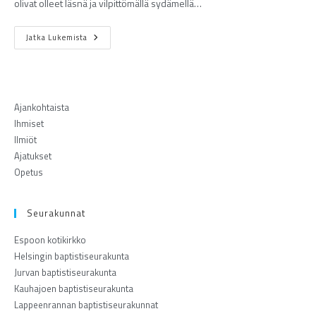
olivat olleet läsnä ja vilpittömällä sydämellä…
Jatka Lukemista
Ajankohtaista
Ihmiset
Ilmiöt
Ajatukset
Opetus
Seurakunnat
Espoon kotikirkko
Helsingin baptistiseurakunta
Jurvan baptistiseurakunta
Kauhajoen baptistiseurakunta
Lappeenrannan baptistiseurakunnat