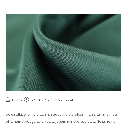
R.H.
5.1.2022
Ajatukset
Se oli ollut ylläni pitkään. En edes muista aikaa ilman sitä. Ensin se
oli tuntunut kevyeltä, oikealta ja juuri minulle sopivalta. Ilo ja riemu