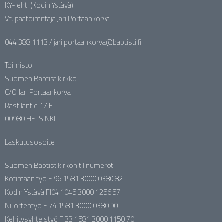
KY-lehti (Kodin Ystävä)
Vt. päätoimittaja Jari Portaankorva
044 388 1113 / jari.portaankorva@baptisti.fi
Toimisto:
Suomen Baptistikirkko
C/O Jari Portaankorva
Rastilantie 17 E
00980 HELSINKI
Laskutusosoite
Suomen Baptistikirkon tilinumerot
Kotimaan työ FI96 1581 3000 0380 82
Kodin Ystävä FI04 1045 3000 1256 57
Nuortentyö FI74 1581 3000 0380 90
Kehitysyhteistyö FI33 1581 3000 1150 70